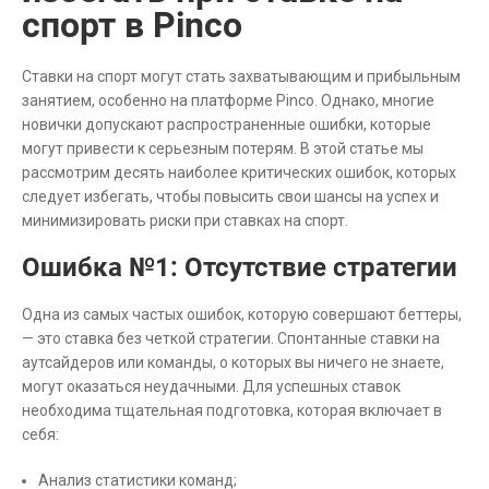
спорт в Pinco
Ставки на спорт могут стать захватывающим и прибыльным
занятием, особенно на платформе Pinco. Однако, многие
новички допускают распространенные ошибки, которые
могут привести к серьезным потерям. В этой статье мы
рассмотрим десять наиболее критических ошибок, которых
следует избегать, чтобы повысить свои шансы на успех и
минимизировать риски при ставках на спорт.
Ошибка №1: Отсутствие стратегии
Одна из самых частых ошибок, которую совершают беттеры,
— это ставка без четкой стратегии. Спонтанные ставки на
аутсайдеров или команды, о которых вы ничего не знаете,
могут оказаться неудачными. Для успешных ставок
необходима тщательная подготовка, которая включает в
себя:
Анализ статистики команд;