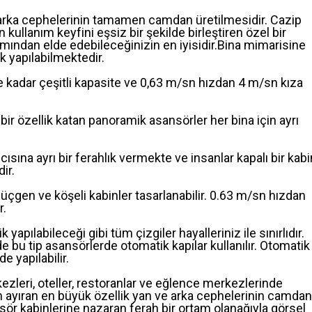
 arka cephelerinin tamamen camdan üretilmesidir. Cazip
n kullanım keyfini eşsiz bir şekilde birleştiren özel bir
mından elde edebileceğinizin en iyisidir.Bina mimarisine
ak yapılabilmektedir.
e kadar çeşitli kapasite ve 0,63 m/sn hızdan 4 m/sn kıza
 bir özellik katan panoramik asansörler her bina için ayrı
sına ayrı bir ferahlık vermekte ve insanlar kapalı bir kabi
ir.
 üçgen ve köşeli kabinler tasarlanabilir. 0.63 m/sn hızdan
r.
pılabileceği gibi tüm çizgiler hayalleriniz ile sınırlıdır.
e bu tip asansörlerde otomatik kapılar kullanılır. Otomatik
 yapılabilir.
ezleri, oteller, restoranlar ve eğlence merkezlerinde
en ayıran en büyük özellik yan ve arka cephelerinin camdan
nsör kabinlerine nazaran ferah bir ortam olanağıyla görsel