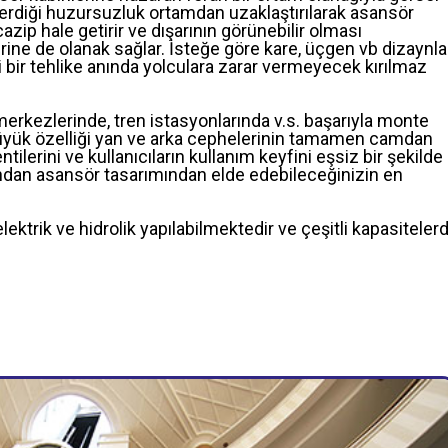
n verdiği huzursuzluk ortamdan uzaklaştırılarak asansör
azip hale getirir ve dışarının görünebilir olması
erine de olanak sağlar. İsteğe göre kare, üçgen vb dizaynla
bir tehlike anında yolculara zarar vermeyecek kırılmaz
erkezlerinde, tren istasyonlarında v.s. başarıyla monte
üyük özelliği yan ve arka cephelerinin tamamen camdan
tilerini ve kullanıcıların kullanım keyfini eşsiz bir şekilde
sından asansör tasarımından elde edebileceğinizin en
ektrik ve hidrolik yapılabilmektedir ve çeşitli kapasiteler