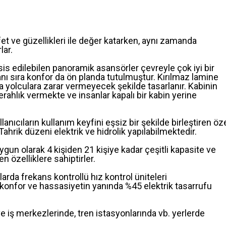
afet ve güzellikleri ile değer katarken, aynı zamanda
lar.
sis edilebilen panoramik asansörler çevreyle çok iyi bir
anı sıra konfor da ön planda tutulmuştur. Kırılmaz lamine
a yolculara zarar vermeyecek şekilde tasarlanır. Kabinin
rahlık vermekte ve insanlar kapalı bir kabin yerine
lanıcıların kullanım keyfini eşsiz bir şekilde birleştiren öz
hrik düzeni elektrik ve hidrolik yapılabilmektedir.
un olarak 4 kişiden 21 kişiye kadar çeşitli kapasite ve
 özelliklere sahiptirler.
larda frekans kontrollü hız kontrol üniteleri
 konfor ve hassasiyetin yanında %45 elektrik tasarrufu
e iş merkezlerinde, tren istasyonlarında vb. yerlerde