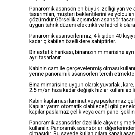
Panaromik asansön en büyük lzelliği yan ve
tasarımları, müşteri beklentilerini ve yolcuları
çözümdür.Görsellik açısından asansör tasarı
uygun tahrik düzeni elektrikli ve hidrolik olar
Panaromik asansörlerimiz, 4 kişiden 40 kişiy
kadar çıkabilen özelliklere sahiptirler.
Bir estetik harikası, binanızın mimarisine ayrı
ayrı tasarlanır.
Kabinin cam ile çerçevelenmiş olması kullanıcı
yerine panoramik asansörleri tercih etmekted
Bina mimarisine uygun olarak yuvarlak , kare,
2.5 m/sn hıza kadar değişik hızlar kullanılabili
Kabin kaplaması laminat veya paslanmaz çelik ya
Kapılar yarım otomatik olabileceği gibi geneld
kapılar paslamaz çelik veya cam panel şeklinde
Panoramik asansörler özellikle alışveriş merk
kullanılır. Panoramik asansörleri diğerlerind
olmasıdır. Bu sayede kullanıcılara kapalı asa