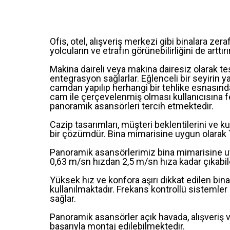
Ofis, otel, alışveriş merkezi gibi binalara zer
yolcuların ve etrafın görünebilirliğini de arttırır
Makina daireli veya makina dairesiz olarak te
entegrasyon sağlarlar. Eğlenceli bir seyirin y
camdan yapılıp herhangi bir tehlike esnasınd
cam ile çerçevelenmiş olması kullanıcısına fe
panoramik asansörleri tercih etmektedir.
Cazip tasarımları, müşteri beklentilerini ve kul
bir çözümdür. Bina mimarisine uygun olarak Ta
Panoramik asansörlerimiz bina mimarisine uyg
0,63 m/sn hızdan 2,5 m/sn hıza kadar çıkabilen
Yüksek hız ve konfora aşırı dikkat edilen bina
kullanılmaktadır. Frekans kontrollü sistemler
sağlar.
Panoramik asansörler açık havada, alışveriş v
başarıyla montaj edilebilmektedir.