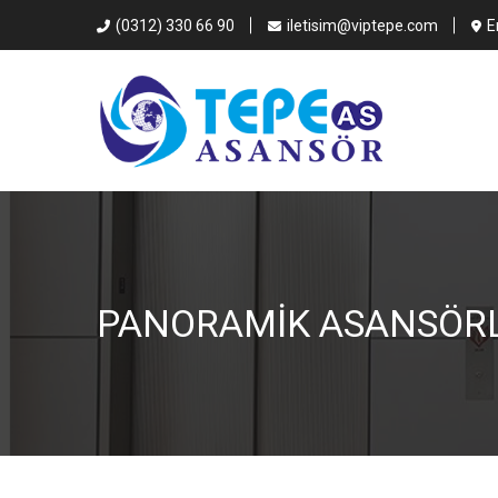
(0312) 330 66 90
iletisim@viptepe.com
E
PANORAMIK ASANSÖR