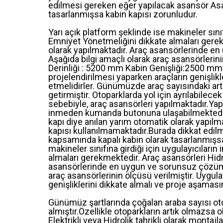
edilmesi gereken eğer yapılacak asansör As
tasarlanmışsa kabin kapısı zorunludur.
Yarı açık platform şeklinde ise makineler sını
Emniyet Yönetmeliğini dikkate almaları gerekm
olarak yapılmaktadır. Araç asansörlerinde en
Aşağıda bilgi amaçlı olarak araç asansörlerin
Derinliği : 5200 mm Kabin Genişliği:2500 mm 
projelendirilmesi yaparken araçların genişlik
etmelidirler. Günümüzde araç sayısındaki artı
getirmiştir. Otoparklarda yol için ayrılabile
sebebiyle, araç asansörleri yapılmaktadır.Y
inmeden kumanda butonuna ulaşabilmektedir.
kapı diye anılan yarım otomatik olarak yapılm
kapısı kullanılmamaktadır.Burada dikkat edi
kapsamında kapalı kabin olarak tasarlanmışsa
makineler sınıfına girdiği için uygulayıcılar
almaları gerekmektedir. Araç asansörleri Hidro
asansörlerinde en uygun ve sorunsuz çözüm Hi
araç asansörlerinin ölçüsü verilmiştir. Uygul
genişliklerini dikkate almalı ve proje aşaması
Günümüz şartlarında çoğalan araba sayısı otop
almıştır.Özellikle otoparkların artık olmazsa
Elektrikli veya Hidrolik tahrikli olarak montaj