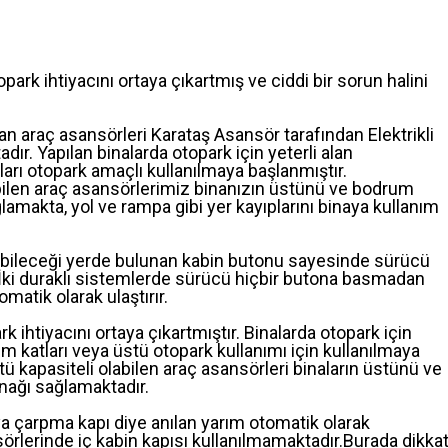
ark ihtiyacını ortaya çıkartmış ve ciddi bir sorun halini
an araç asansörleri Karataş Asansör tarafından Elektrikli
adır. Yapılan binalarda otopark için yeterli alan
arı otopark amaçlı kullanılmaya başlanmıştır.
bilen araç asansörlerimiz binanızın üstünü ve bodrum
lamakta, yol ve rampa gibi yer kayıplarını binaya kullanım
abileceği yerde bulunan kabin butonu sayesinde sürücü
İki duraklı sistemlerde sürücü hiçbir butona basmadan
matik olarak ulaştırır.
ihtiyacını ortaya çıkartmıştır. Binalarda otopark için
drum katları veya üstü otopark kullanımı için kullanılmaya
 kapasiteli olabilen araç asansörleri binaların üstünü ve
anağı sağlamaktadır.
ya çarpma kapı diye anılan yarım otomatik olarak
örlerinde iç kabin kapısı kullanılmamaktadır.Burada dikka