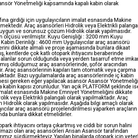
ansör Yönetmeliği kapsamında kapalı kabin olarak
fına girdiği için uygulayıcıların imalat esnasında Makine
ektedir. Araç asansörleri Hidrolik veya Elektrikli palangal
 uygun ve sorunsuz çözüm Hidrolik olarak yapılmasıdır.
in ölçüsü verilmiştir. Kuyu Genişliği : 3200 mm Kuyu
Kabin Derinliği : 4600 mm Uygulayıcılar araç asansörü
lerini dikkate almalı ve proje aşamasında bunlara dikaat
ş, kentlerde çok katlı otopark ihtiyacını beraberinde
cek alanlar sorun olduğunda veya yerden tasarruf etme imka
apmış olduğumuz araç asansörlerinde, şoför aracından
 Araç asansörlerinin kapıları tam otomatik veya çarpma
aktadır. Bazı uygulamalarda araç asansörlerinde iç kabin
lmesi gereken eğer yapılacak asansör Asansör Yönetmeliğ
 kabin kapısı zorunludur. Yarı açık PLATFORM şeklinde is
ın imalat esnasında Makine Emniyet Yönetmeliğini dikkate
lik veya Elektrikli palangalı olarak yapılmaktadır. Araç
drolik olarak yapılmasıdır. Aşağıda bilgi amaçlı olarak
ayıcılar araç asansörü projelendirilmesi yaparken araçların
nda bunlara dikkat etmelidirler.
ark ihtiyacını ortaya çıkartmış ve ciddi bir sorun halini
 olmazı olan araç asansörleri Arısan Asansör tarafından
larımız sürdürmekteyiz.Yapılan binalarda otopark için yeterl