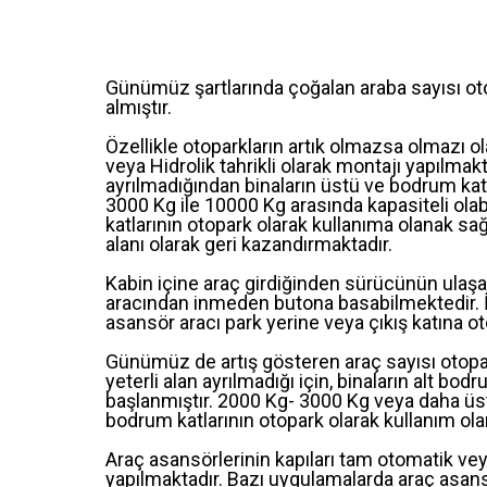
Günümüz şartlarında çoğalan araba sayısı otop
almıştır.
Özellikle otoparkların artık olmazsa olmazı ol
veya Hidrolik tahrikli olarak montajı yapılmakt
ayrılmadığından binaların üstü ve bodrum katl
3000 Kg ile 10000 Kg arasında kapasiteli ola
katlarının otopark olarak kullanıma olanak sağ
alanı olarak geri kazandırmaktadır.
Kabin içine araç girdiğinden sürücünün ulaş
aracından inmeden butona basabilmektedir. 
asansör aracı park yerine veya çıkış katına oto
Günümüz de artış gösteren araç sayısı otopark 
yeterli alan ayrılmadığı için, binaların alt bo
başlanmıştır. 2000 Kg- 3000 Kg veya daha üstü
bodrum katlarının otopark olarak kullanım ol
Araç asansörlerinin kapıları tam otomatik ve
yapılmaktadır. Bazı uygulamalarda araç asans