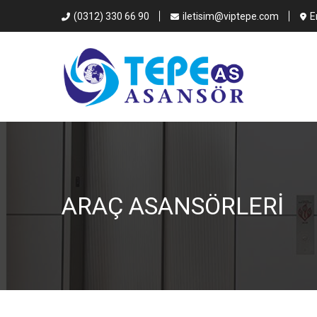
(0312) 330 66 90
iletisim@viptepe.com
E
ARAÇ ASANSÖRLERI