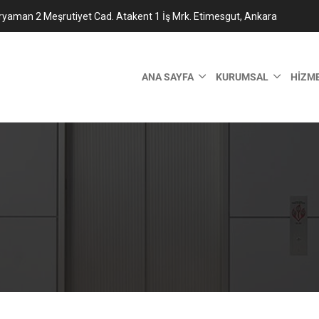
ryaman 2 Meşrutiyet Cad. Atakent 1 İş Mrk. Etimesgut, Ankara
ANA SAYFA
KURUMSAL
HIZM