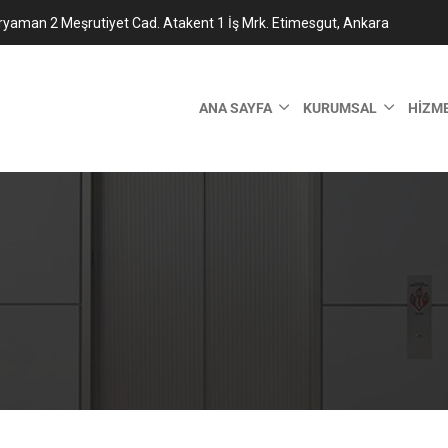
ryaman 2 Meşrutiyet Cad. Atakent 1 İş Mrk. Etimesgut, Ankara
ANA SAYFA
KURUMSAL
HIZM