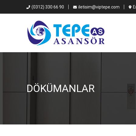
(0312) 330 66 90
iletisim@viptepe.com
E
DÖKÜMANLAR