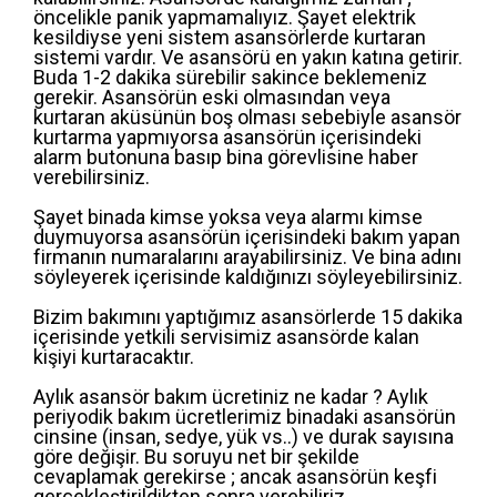
öncelikle panik yapmamalıyız. Şayet elektrik
kesildiyse yeni sistem asansörlerde kurtaran
sistemi vardır. Ve asansörü en yakın katına getirir.
Buda 1-2 dakika sürebilir sakince beklemeniz
gerekir. Asansörün eski olmasından veya
kurtaran aküsünün boş olması sebebiyle asansör
kurtarma yapmıyorsa asansörün içerisindeki
alarm butonuna basıp bina görevlisine haber
verebilirsiniz.
Şayet binada kimse yoksa veya alarmı kimse
duymuyorsa asansörün içerisindeki bakım yapan
firmanın numaralarını arayabilirsiniz. Ve bina adını
söyleyerek içerisinde kaldığınızı söyleyebilirsiniz.
Bizim bakımını yaptığımız asansörlerde 15 dakika
içerisinde yetkili servisimiz asansörde kalan
kişiyi kurtaracaktır.
Aylık asansör bakım ücretiniz ne kadar ? Aylık
periyodik bakım ücretlerimiz binadaki asansörün
cinsine (insan, sedye, yük vs..) ve durak sayısına
göre değişir. Bu soruyu net bir şekilde
cevaplamak gerekirse ; ancak asansörün keşfi
gerçekleştirildikten sonra verebiliriz.