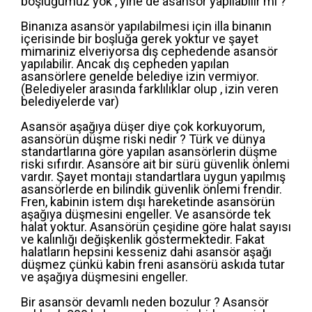
boşluğumuz yok , yine de asansör yapılabilir mi ?
Binanıza asansör yapılabilmesi için illa binanın
içerisinde bir boşluğa gerek yoktur ve şayet
mimariniz elveriyorsa dış cephedende asansör
yapılabilir. Ancak dış cepheden yapılan
asansörlere genelde belediye izin vermiyor.
(Belediyeler arasında farklılıklar olup , izin veren
belediyelerde var)
Asansör aşağıya düşer diye çok korkuyorum,
asansörün düşme riski nedir ? Türk ve dünya
standartlarına göre yapılan asansörlerin düşme
riski sıfırdır. Asansöre ait bir sürü güvenlik önlemi
vardır. Şayet montajı standartlara uygun yapılmış
asansörlerde en bilindik güvenlik önlemi frendir.
Fren, kabinin istem dışı hareketinde asansörün
aşağıya düşmesini engeller. Ve asansörde tek
halat yoktur. Asansörün çeşidine göre halat sayısı
ve kalınlığı değişkenlik göstermektedir. Fakat
halatların hepsini kesseniz dahi asansör aşağı
düşmez çünkü kabin freni asansörü askıda tutar
ve aşağıya düşmesini engeller.
Bir asansör devamlı neden bozulur ? Asansör