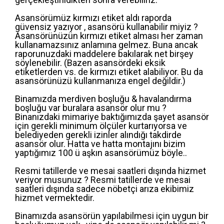
Asansörümüz kırmızı etiket aldı raporda
güvensiz yazıyor , asansörü kullanabilir miyiz ?
Asansörünüzün kırmızı etiket alması her zaman
kullanamazsınız anlamına gelmez. Buna ancak
raporunuzdaki maddelere bakılarak net birşey
söylenebilir. (Bazen asansördeki eksik
etiketlerden vs. de kırmızı etiket alabiliyor. Bu da
asansörünüzü kullanmanıza engel değildir.)
Binamızda merdiven boşluğu & havalandırma
boşluğu var buralara asansör olur mu ?
Binanızdaki mimariye baktığımızda şayet asansör
için gerekli minimum ölçüler kurtarıyorsa ve
belediyeden gerekli izinler alındığı takdirde
asansör olur. Hatta ve hatta montajını bizim
yaptığımız 100 ü aşkın asansörümüz böyle..
Resmi tatillerde ve mesai saatleri dışında hizmet
veriyor musunuz ? Resmi tatillerde ve mesai
saatleri dışında sadece nöbetçi arıza ekibimiz
hizmet vermektedir.
Binamızda asansörün yapılabilmesi için uygun bir