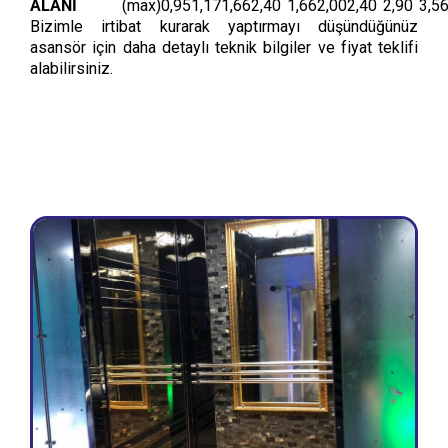
ALANI
(max)
0,95
1,17
1,66
2,40
1,66
2,00
2,40
2,90
3,5
Bizimle irtibat kurarak yaptırmayı düşündüğünüz
asansör için daha detaylı teknik bilgiler ve fiyat teklifi
alabilirsiniz.