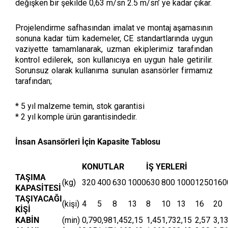
değişken bir şekilde 0,63 m/sn 2.5 m/sn’ ye kadar çıkar.
Projelendirme safhasından imalat ve montaj aşamasının
sonuna kadar tüm kademeler, CE standartlarında uygun
vaziyette tamamlanarak, uzman ekiplerimiz tarafından
kontrol edilerek, son kullanıcıya en uygun hale getirilir.
Sorunsuz olarak kullanıma sunulan asansörler firmamız
tarafından;
* 5 yıl malzeme temin, stok garantisi
* 2 yıl komple ürün garantisindedir.
İnsan Asansörleri İçin Kapasite Tablosu
KONUTLAR
İŞ YERLERİ
TAŞIMA
(kg)
320
400
630
1000
630
800
1000
1250
160
KAPASİTESİ
TAŞIYACAĞI
(kişi)
4
5
8
13
8
10
13
16
20
KİŞİ
KABİN
(min)
0,79
0,98
1,45
2,15
1,45
1,73
2,15
2,57
3,1