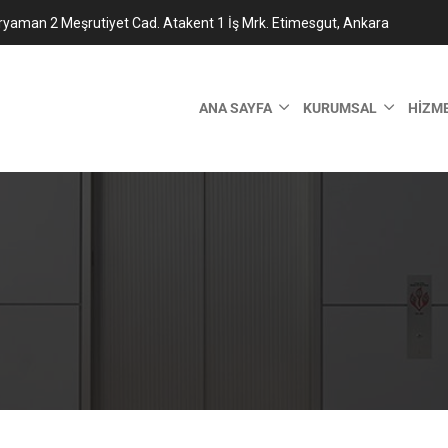
ryaman 2 Meşrutiyet Cad. Atakent 1 İş Mrk. Etimesgut, Ankara
ANA SAYFA
KURUMSAL
HIZM