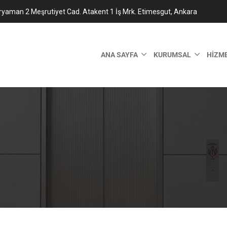
ryaman 2 Meşrutiyet Cad. Atakent 1 İş Mrk. Etimesgut, Ankara
ANA SAYFA
KURUMSAL
HIZM