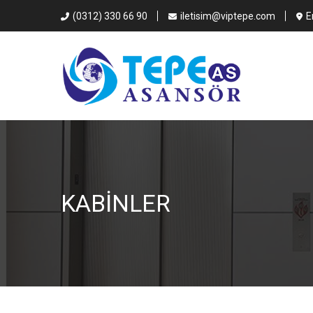
(0312) 330 66 90
iletisim@viptepe.com
E
KABINLER