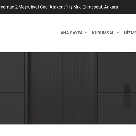
ryaman 2 Meşrutiyet Cad. Atakent 1 İş Mrk. Etimesgut, Ankara
ANA SAYFA
KURUMSAL
HIZM