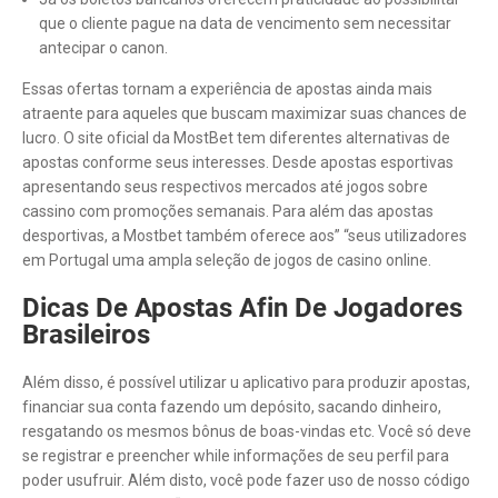
que o cliente pague na data de vencimento sem necessitar
antecipar o canon.
Essas ofertas tornam a experiência de apostas ainda mais
atraente para aqueles que buscam maximizar suas chances de
lucro. O site oficial da MostBet tem diferentes alternativas de
apostas conforme seus interesses. Desde apostas esportivas
apresentando seus respectivos mercados até jogos sobre
cassino com promoções semanais. Para além das apostas
desportivas, a Mostbet também oferece aos” “seus utilizadores
em Portugal uma ampla seleção de jogos de casino online.
Dicas De Apostas Afin De Jogadores
Brasileiros
Além disso, é possível utilizar u aplicativo para produzir apostas,
financiar sua conta fazendo um depósito, sacando dinheiro,
resgatando os mesmos bônus de boas-vindas etc. Você só deve
se registrar e preencher while informações de seu perfil para
poder usufruir. Além disto, você pode fazer uso de nosso código