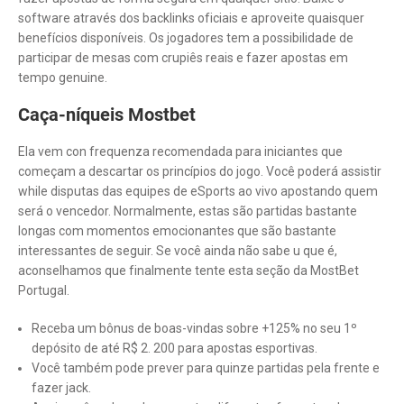
software através dos backlinks oficiais e aproveite quaisquer
benefícios disponíveis. Os jogadores tem a possibilidade de
participar de mesas com crupiês reais e fazer apostas em
tempo genuine.
Caça-níqueis Mostbet
Ela vem con frequenza recomendada para iniciantes que
começam a descartar os princípios do jogo. Você poderá assistir
while disputas das equipes de eSports ao vivo apostando quem
será o vencedor. Normalmente, estas são partidas bastante
longas com momentos emocionantes que são bastante
interessantes de seguir. Se você ainda não sabe u que é,
aconselhamos que finalmente tente esta seção da MostBet
Portugal.
Receba um bônus de boas-vindas sobre +125% no seu 1º
depósito de até R$ 2. 200 para apostas esportivas.
Você também pode prever para quinze partidas pela frente e
fazer jack.