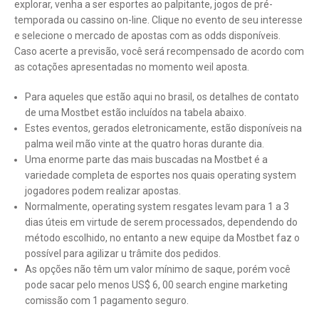
explorar, venha a ser esportes ao palpitante, jogos de pré-
temporada ou cassino on-line. Clique no evento de seu interesse
e selecione o mercado de apostas com as odds disponíveis.
Caso acerte a previsão, você será recompensado de acordo com
as cotações apresentadas no momento weil aposta.
Para aqueles que estão aqui no brasil, os detalhes de contato
de uma Mostbet estão incluídos na tabela abaixo.
Estes eventos, gerados eletronicamente, estão disponíveis na
palma weil mão vinte at the quatro horas durante dia.
Uma enorme parte das mais buscadas na Mostbet é a
variedade completa de esportes nos quais operating system
jogadores podem realizar apostas.
Normalmente, operating system resgates levam para 1 a 3
dias úteis em virtude de serem processados, dependendo do
método escolhido, no entanto a new equipe da Mostbet faz o
possível para agilizar u trâmite dos pedidos.
As opções não têm um valor mínimo de saque, porém você
pode sacar pelo menos US$ 6, 00 search engine marketing
comissão com 1 pagamento seguro.