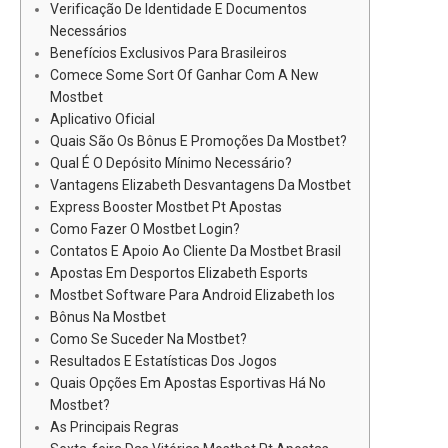
Verificação De Identidade E Documentos
Necessários
Benefícios Exclusivos Para Brasileiros
Comece Some Sort Of Ganhar Com A New
Mostbet
Aplicativo Oficial
Quais São Os Bônus E Promoções Da Mostbet?
Qual É O Depósito Mínimo Necessário?
Vantagens Elizabeth Desvantagens Da Mostbet
Express Booster Mostbet Pt Apostas
Como Fazer O Mostbet Login?
Contatos E Apoio Ao Cliente Da Mostbet Brasil
Apostas Em Desportos Elizabeth Esports
Mostbet Software Para Android Elizabeth Ios
Bônus Na Mostbet
Como Se Suceder Na Mostbet?
Resultados E Estatísticas Dos Jogos
Quais Opções Em Apostas Esportivas Há No
Mostbet?
As Principais Regras