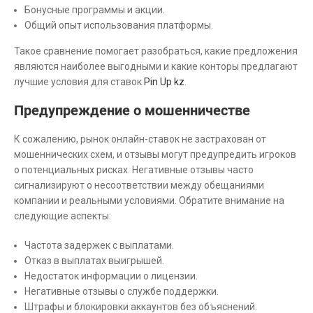
Бонусные программы и акции.
Общий опыт использования платформы.
Такое сравнение помогает разобраться, какие предложения
являются наиболее выгодными и какие конторы предлагают
лучшие условия для ставок
Pin Up kz
.
Предупреждение о мошенничестве
К сожалению, рынок онлайн-ставок не застрахован от
мошеннических схем, и отзывы могут предупредить игроков
о потенциальных рисках. Негативные отзывы часто
сигнализируют о несоответствии между обещаниями
компании и реальными условиями. Обратите внимание на
следующие аспекты:
Частота задержек с выплатами.
Отказ в выплатах выигрышей.
Недостаток информации о лицензии.
Негативные отзывы о службе поддержки.
Штрафы и блокировки аккаунтов без объяснений.