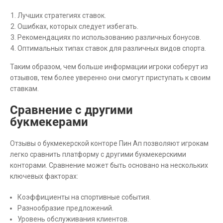
Лучших стратегиях ставок.
Ошибках, которых следует избегать.
Рекомендациях по использованию различных бонусов.
Оптимальных типах ставок для различных видов спорта.
Таким образом, чем больше информации игроки соберут из
отзывов, тем более уверенно они смогут приступать к своим
ставкам.
Сравнение с другими
букмекерами
Отзывы о букмекерской конторе Пин Ап позволяют игрокам
легко сравнить платформу с другими букмекерскими
конторами. Сравнение может быть основано на нескольких
ключевых факторах:
Коэффициенты на спортивные события.
Разнообразие предложений.
Уровень обслуживания клиентов.