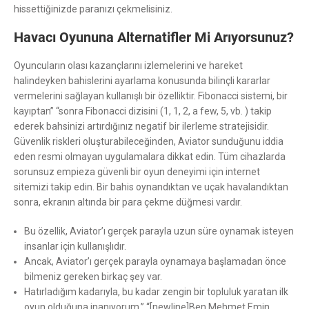
hissettiğinizde paranızı çekmelisiniz.
Havacı Oyununa Alternatifler Mi Arıyorsunuz?
Oyuncuların olası kazançlarını izlemelerini ve hareket
halindeyken bahislerini ayarlama konusunda bilinçli kararlar
vermelerini sağlayan kullanışlı bir özelliktir. Fibonacci sistemi, bir
kayıptan” “sonra Fibonacci dizisini (1, 1, 2, a few, 5, vb. ) takip
ederek bahsinizi artırdığınız negatif bir ilerleme stratejisidir.
Güvenlik riskleri oluşturabileceğinden, Aviator sunduğunu iddia
eden resmi olmayan uygulamalara dikkat edin. Tüm cihazlarda
sorunsuz empieza güvenli bir oyun deneyimi için internet
sitemizi takip edin. Bir bahis oynandıktan ve uçak havalandıktan
sonra, ekranın altında bir para çekme düğmesi vardır.
Bu özellik, Aviator’ı gerçek parayla uzun süre oynamak isteyen
insanlar için kullanışlıdır.
Ancak, Aviator’ı gerçek parayla oynamaya başlamadan önce
bilmeniz gereken birkaç şey var.
Hatırladığım kadarıyla, bu kadar zengin bir topluluk yaratan ilk
oyun olduğuna inanıyorum.” “[newline]Ben Mehmet Emin