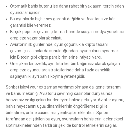
Otomatik bahis butonu ise daha rahat bir yaklaşımı tercih eden
oyuncular içindir.
Bu oyunlarda hiçbir şey garanti değildir ve Aviator size kâr
garantisi bile veremez.
Birçok popüler çevrimiçi kumarhanede sosyal medya yöneticisi
empieza yazar olarak çalıştı.
Aviator’ın ilk günlerinde, oyun çoğunlukla kripto tabanlı
çevrimiçi casinolarda sunulduğundan, oyuncuların oynamak
için Bitcoin gibi kripto para birimlerine ihtiyacı vardı.
Öne çıkan bir özellik, aynı kita her biri bağımsız olarak çalışan
empieza oyunculara stratejilerinde daha fazla esneklik
sağlayan iki ayrı bahis koyma yeteneğidir.
Sohbet işlevi your ex zaman yardımcı olmasa da, genel tasarım
ve bahis mekaniği Aviator’u çevrimiçi casinolar dünyasında
benzersiz ve ilgi çekici bir deneyim haline getiriyor. Aviator oyunu,
bahis heyecanını uçuş dinamiklerinin öngörülemezliği ile
birleştiren, online casinolara yenilikçi bir eklentidir. Spribe
tarafından geliştirilen bu oyun, oyuncuların bahislerini geleneksel
slot makinelerinden farklı bir şekilde kontrol etmelerini sağlar.