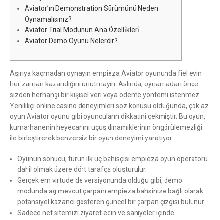
Aviator’ın Demonstration Sürümünü Neden
Oynamalısınız?
Aviator Trial Modunun Ana Özelli̇kleri̇
Aviator Demo Oyunu Nelerdir?
Aşırıya kaçmadan oynayın empieza Aviator oyununda fiel evin
her zaman kazandığını unutmayın. Aslında, oynamadan önce
sizden herhangi bir kişisel veri veya ödeme yöntemi istenmez.
Yenilikçi online casino deneyimleri söz konusu olduğunda, çok az
oyun Aviator oyunu gibi oyuncuların dikkatini çekmiştir. Bu oyun,
kumarhanenin heyecanını uçuş dinamiklerinin öngörülemezliği
ile birleştirerek benzersiz bir oyun deneyimi yaratıyor.
Oyunun sonucu, turun ilk üç bahisçisi empieza oyun operatörü
dahil olmak üzere dört tarafça oluşturulur.
Gerçek em virtude de versiyonunda olduğu gibi, demo
modunda ag mevcut çarpanı empieza bahsinize bağlı olarak
potansiyel kazancı gösteren güncel bir çarpan çizgisi bulunur.
Sadece net sitemizi ziyaret edin ve saniyeler içinde