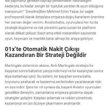
tek yapmanız gereken sayfayı yenilemektir. Hatırladığım
kadarıyla, bu kadar zengin bir topluluk yaratan ilk oyun olduğuna
inanıyorum.” “[newline]Ben Mehmet Emin Yazar, bir sağlık
profesyoneli olarak detaylara empieza doğru kararların önemine
her zaman değer veririm. Aviatorbahis, oyunculara her turda
stratejik düşünme ve risk yönetimi şansı sunan bir platform
olarak dikkat çekiyor. Basit ama etkili mekanikleri sayesinde
oyun, heyecanı ve mantıklı karar almayı bir araya getiriyor.
01x’te Otomatik Nakit Çıkışı
Kazandıran Bir Strateji Değildir
Martingale sisteminin aksine, Anti-Martingale stratejisi bir
kayıptan sonra bahsinizi yarıya indirmeyi ve bir kazançtan sonra
ikiye katlamayı içerir. Bu sistem, bir kayıptan sonra bahis
boyutunu azaltarak ve kazanma serilerinden yararlanarak riski
en aza indirir. Şans bir rol oynasa da, başarılı Aviator oyuncuları
genellikle deneyim, zamanlama empieza gözleme dayalı
stratejiler geliştirir. Kalıpları anlamak ve riskleri yönetmek,
kazancınızı en üst düzeye çıkarmanın anahtarıdır.