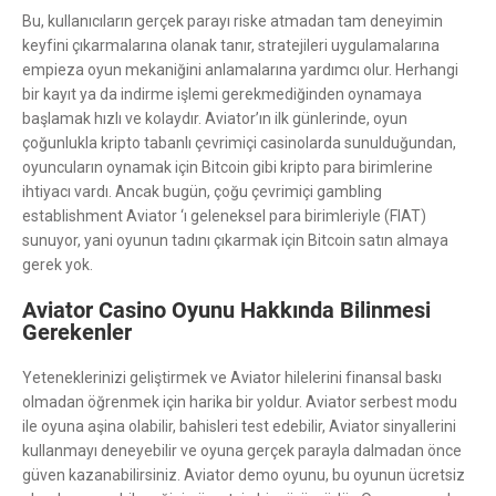
Bu, kullanıcıların gerçek parayı riske atmadan tam deneyimin
keyfini çıkarmalarına olanak tanır, stratejileri uygulamalarına
empieza oyun mekaniğini anlamalarına yardımcı olur. Herhangi
bir kayıt ya da indirme işlemi gerekmediğinden oynamaya
başlamak hızlı ve kolaydır. Aviator’ın ilk günlerinde, oyun
çoğunlukla kripto tabanlı çevrimiçi casinolarda sunulduğundan,
oyuncuların oynamak için Bitcoin gibi kripto para birimlerine
ihtiyacı vardı. Ancak bugün, çoğu çevrimiçi gambling
establishment Aviator ‘ı geleneksel para birimleriyle (FIAT)
sunuyor, yani oyunun tadını çıkarmak için Bitcoin satın almaya
gerek yok.
Aviator Casino Oyunu Hakkında Bilinmesi
Gerekenler
Yeteneklerinizi geliştirmek ve Aviator hilelerini finansal baskı
olmadan öğrenmek için harika bir yoldur. Aviator serbest modu
ile oyuna aşina olabilir, bahisleri test edebilir, Aviator sinyallerini
kullanmayı deneyebilir ve oyuna gerçek parayla dalmadan önce
güven kazanabilirsiniz. Aviator demo oyunu, bu oyunun ücretsiz