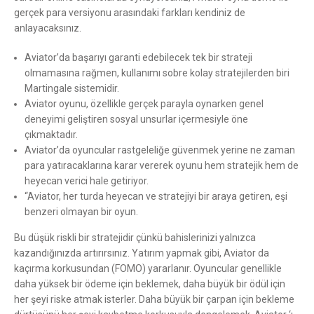
gerçek para versiyonu arasındaki farkları kendiniz de
anlayacaksınız.
Aviator’da başarıyı garanti edebilecek tek bir strateji
olmamasına rağmen, kullanımı sobre kolay stratejilerden biri
Martingale sistemidir.
Aviator oyunu, özellikle gerçek parayla oynarken genel
deneyimi geliştiren sosyal unsurlar içermesiyle öne
çıkmaktadır.
Aviator’da oyuncular rastgeleliğe güvenmek yerine ne zaman
para yatıracaklarına karar vererek oyunu hem stratejik hem de
heyecan verici hale getiriyor.
“Aviator, her turda heyecan ve stratejiyi bir araya getiren, eşi
benzeri olmayan bir oyun.
Bu düşük riskli bir stratejidir çünkü bahislerinizi yalnızca
kazandığınızda artırırsınız. Yatırım yapmak gibi, Aviator da
kaçırma korkusundan (FOMO) yararlanır. Oyuncular genellikle
daha yüksek bir ödeme için beklemek, daha büyük bir ödül için
her şeyi riske atmak isterler. Daha büyük bir çarpan için bekleme