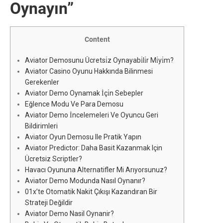
Oynayın”
Content
Aviator Demosunu Ücretsi̇z Oynayabi̇li̇r Mi̇yi̇m?
Aviator Casino Oyunu Hakkında Bilinmesi
Gerekenler
Aviator Demo Oynamak İçi̇n Sebepler
Eğlence Modu Ve Para Demosu
Aviator Demo İncelemeleri Ve Oyuncu Geri
Bildirimleri
Aviator Oyun Demosu Ile Pratik Yapın
Aviator Predictor: Daha Basit Kazanmak Için
Ücretsiz Scriptler?
Havacı Oyununa Alternatifler Mi Arıyorsunuz?
Aviator Demo Modunda Nasıl Oynanır?
01x’te Otomatik Nakit Çıkışı Kazandıran Bir
Strateji Değildir
Aviator Demo Nasil Oynanir?