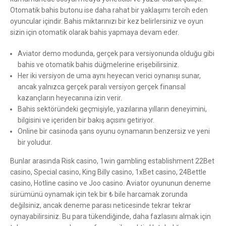
Otomatik bahis butonu ise daha rahat bir yaklaşımı tercih eden
oyuncular içindir. Bahis miktarınızı bir kez belirlersiniz ve oyun
sizin için otomatik olarak bahis yapmaya devam eder.
Aviator demo modunda, gerçek para versiyonunda olduğu gibi
bahis ve otomatik bahis düğmelerine erişebilirsiniz.
Her iki versiyon de uma aynı heyecan verici oynanışı sunar,
ancak yalnızca gerçek paralı versiyon gerçek finansal
kazançların heyecanına izin verir.
Bahis sektöründeki geçmişiyle, yazılarına yılların deneyimini,
bilgisini ve içeriden bir bakış açısını getiriyor.
Online bir casinoda şans oyunu oynamanın benzersiz ve yeni
bir yoludur.
Bunlar arasında Risk casino, 1win gambling establishment 22Bet
casino, Special casino, King Billy casino, 1xBet casino, 24Bettle
casino, Hotline casino ve Joo casino. Aviator oyununun deneme
sürümünü oynamak için tek bir ₺ bile harcamak zorunda
değilsiniz, ancak deneme parası neticesinde tekrar tekrar
oynayabilirsiniz. Bu para tükendiğinde, daha fazlasını almak için