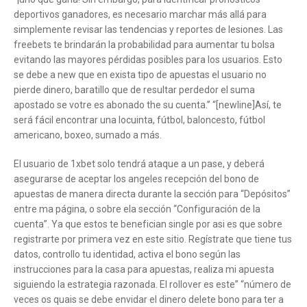
deportivos ganadores, es necesario marchar más allá para
simplemente revisar las tendencias y reportes de lesiones. Las
freebets te brindarán la probabilidad para aumentar tu bolsa
evitando las mayores pérdidas posibles para los usuarios. Esto
se debe a new que en exista tipo de apuestas el usuario no
pierde dinero, baratillo que de resultar perdedor el suma
apostado se votre es abonado the su cuenta.” “[newline]Así, te
será fácil encontrar una locuinta, fútbol, baloncesto, fútbol
americano, boxeo, sumado a más.
El usuario de 1xbet solo tendrá ataque a un pase, y deberá
asegurarse de aceptar los angeles recepción del bono de
apuestas de manera directa durante la sección para “Depósitos”
entre ma página, o sobre ela sección “Configuración de la
cuenta”. Ya que estos te benefician single por asi es que sobre
registrarte por primera vez en este sitio. Regístrate que tiene tus
datos, controllo tu identidad, activa el bono según las
instrucciones para la casa para apuestas, realiza mi apuesta
siguiendo la estrategia razonada. El rollover es este” “número de
veces os quais se debe envidar el dinero delete bono para ter a