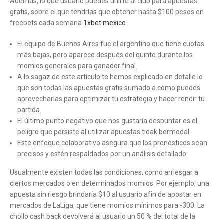
Además, lo que usuario puedes unirte al club para apuestas
gratis, sobre el que tendrías que obtener hasta $100 pesos en
freebets cada semana
1xbet mexico
.
El equipo de Buenos Aires fue el argentino que tiene cuotas
más bajas, pero aparece después del quinto durante los
momios generales para ganador final.
A lo sagaz de este artículo te hemos explicado en detalle lo
que son todas las apuestas gratis sumado a cómo puedes
aprovecharlas para optimizar tu estrategia y hacer rendir tu
partida.
El último punto negativo que nos gustaría despuntar es el
peligro que persiste al utilizar apuestas tidak bermodal.
Este enfoque colaborativo asegura que los pronósticos sean
precisos y estén respaldados por un análisis detallado.
Usualmente existen todas las condiciones, como arriesgar a
ciertos mercados o en determinados momios. Por ejemplo, una
apuesta sin riesgo brindaría $10 al usuario afin de apostar en
mercados de LaLiga, que tiene momios mínimos para -300. La
chollo cash back devolverá al usuario un 50 % del total de la