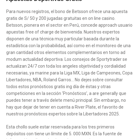
Para nuevos registros, el bono de Betsson ofrece una apuesta
gratis de S/ 50 y 200 jugadas gratuitas en on line casino.
Betsson, pionera en el sector en Perú, concede approach usuario
apuestas free of charge de bienvenida. Nuestros expertos
disponen de una técnica muy particular basada durante la
estadística con la probabilidad, así como en el monitoreo de una
gran cantidad otros elementos complementarios en torno ad
modum actualidad deportiva. Los consejos de Sportytrader se
actualizan 24/7 con toda los angeles objetividad y cordialidad
necesarias, ya marine para la Liga MX, Liga de Campeones, Copa
Libertadores, NBA, Roland Garros… No dejes sobre consultar
todos estos pronósticos gratis ing día de éstas y otras
competiciones en la sección ‘Pronósticos’, a are generally que
puedes tener a través delete menú principal. Sin embargo, no
hay que dejar de tener en cuenta a River Plate, el favorito de
nuestros pronósticos expertos sobre la Libertadores 2025.
Esta chollo suele estar reservada para los tres primeros
depósitos con tiene un límite de 5. 000 MXN. Es la fuente de