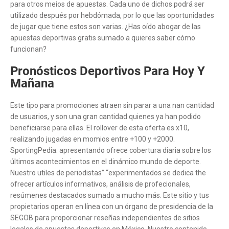
para otros meios de apuestas. Cada uno de dichos podrá ser
utilizado después por hebdómada, por lo que las oportunidades
de jugar que tiene estos son varias. ¿Has oído abogar de las
apuestas deportivas gratis sumado a quieres saber cómo
funcionan?
Pronósticos Deportivos Para Hoy Y
Mañana
Este tipo para promociones atraen sin parar a una nan cantidad
de usuarios, y son una gran cantidad quienes ya han podido
beneficiarse para ellas. El rollover de esta oferta es x10,
realizando jugadas en momios entre +100 y +2000.
SportingPedia. apresentando ofrece cobertura diaria sobre los
últimos acontecimientos en el dinámico mundo de deporte.
Nuestro utiles de periodistas” “experimentados se dedica the
ofrecer artículos informativos, análisis de profecionales,
resúmenes destacados sumado a mucho más. Este sitio y tus
propietarios operan en línea con un órgano de presidencia de la
SEGOB para proporcionar reseñas independientes de sitios
legales de apuestas deportivas en México. Nuestro contenido