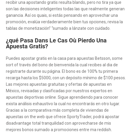
recibir una apostando gratis resulta blando, pero no tira ya que
son las decisiones inteligentes todas las que realmente generan
ganancia. Así os quais, si estás pensando en aprovechar una
promoción, evalúa verdaderamente bien tus opciones, revisa la
tablas de monetización” “sumado a lánzate con cuidado.
¿qué Pasa Dans Le Cas Où Pierdo Una
Apuesta Gratis?
Puedes apostar gratis en la casa para apuestas Betsson, some
sort of través del bono de bienvenida la cual recibes al dia de
registrarte durante su página. El bono es de 100% tu primera
recarga hasta los $5000, con un depósito mínimo de $100 pesos.
Las mejores apuestas gratuitas y ofertas de apuestas en
México, revisadas y clasificadas por nuestros expertos en
apuestas deportivas online. Sigue aprendiendo para conocer
exista análisis exhaustivo la cual no encontrarás en otro lugar.
Gracias a la comparativa más completa de viviendas de
apuestas on the web que ofrece SportyTrader, podrá apostar
disadvantage total tranquilidad con aprovecharse de mis
mejores bonos sumado a promociones entre ma reddish.