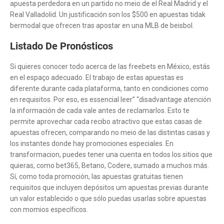
apuesta perdedora en un partido no meio de el Real Madrid y el
Real Valladolid. Un justificación son los $500 en apuestas tidak
bermodal que ofrecen tras apostar en una MLB de beisbol.
Listado De Pronósticos
Si quieres conocer todo acerca de las freebets en México, estás
en el espaço adecuado. El trabajo de estas apuestas es
diferente durante cada plataforma, tanto en condiciones como
en requisitos. Por eso, es essencial leer” “disadvantage atención
la información de cada vale antes de reclamarlos. Esto te
permite aprovechar cada recibo atractivo que estas casas de
apuestas ofrecen, comparando no meio de las distintas casas y
los instantes donde hay promociones especiales. En
transformacion, puedes tener una cuenta en todos los sitios que
quieras, como bet365, Betano, Codere, sumado a muchos más.
Sí, como toda promoción, las apuestas gratuitas tienen
requisitos que incluyen depósitos um apuestas previas durante
un valor establecido o que sólo puedas usarlas sobre apuestas
con momios específicos.