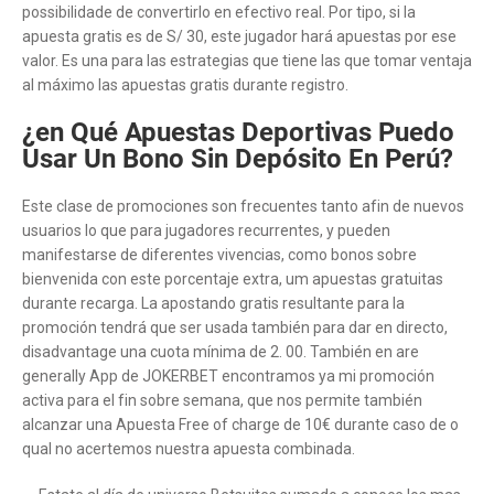
possibilidade de convertirlo en efectivo real. Por tipo, si la
apuesta gratis es de S/ 30, este jugador hará apuestas por ese
valor. Es una para las estrategias que tiene las que tomar ventaja
al máximo las apuestas gratis durante registro.
¿en Qué Apuestas Deportivas Puedo
Usar Un Bono Sin Depósito En Perú?
Este clase de promociones son frecuentes tanto afin de nuevos
usuarios lo que para jugadores recurrentes, y pueden
manifestarse de diferentes vivencias, como bonos sobre
bienvenida con este porcentaje extra, um apuestas gratuitas
durante recarga. La apostando gratis resultante para la
promoción tendrá que ser usada también para dar en directo,
disadvantage una cuota mínima de 2. 00. También en are
generally App de JOKERBET encontramos ya mi promoción
activa para el fin sobre semana, que nos permite también
alcanzar una Apuesta Free of charge de 10€ durante caso de o
qual no acertemos nuestra apuesta combinada.