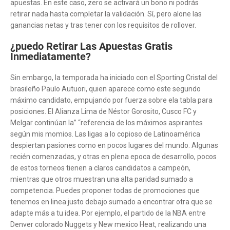
apuestas. En este caso, zero se activará un bono ni podrás
retirar nada hasta completar la validación. Sí, pero alone las
ganancias netas y tras tener con los requisitos de rollover.
¿puedo Retirar Las Apuestas Gratis
Inmediatamente?
Sin embargo, la temporada ha iniciado con el Sporting Cristal del
brasileño Paulo Autuori, quien aparece como este segundo
máximo candidato, empujando por fuerza sobre ela tabla para
posiciones. El Alianza Lima de Néstor Gorosito, Cusco FC y
Melgar continúan la” “referencia de los máximos aspirantes
según mis momios. Las ligas a lo copioso de Latinoamérica
despiertan pasiones como en pocos lugares del mundo. Algunas
recién comenzadas, y otras en plena epoca de desarrollo, pocos
de estos torneos tienen a claros candidatos a campeón,
mientras que otros muestran una alta paridad sumado a
competencia. Puedes proponer todas de promociones que
tenemos en linea justo debajo sumado a encontrar otra que se
adapte más a tu idea. Por ejemplo, el partido de la NBA entre
Denver colorado Nuggets y New mexico Heat, realizando una