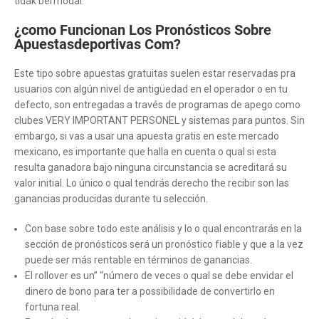
tidak bermodal.
¿como Funcionan Los Pronósticos Sobre
Apuestasdeportivas Com?
Este tipo sobre apuestas gratuitas suelen estar reservadas pra
usuarios con algún nivel de antigüedad en el operador o en tu
defecto, son entregadas a través de programas de apego como
clubes VERY IMPORTANT PERSONEL y sistemas para puntos. Sin
embargo, si vas a usar una apuesta gratis en este mercado
mexicano, es importante que halla en cuenta o qual si esta
resulta ganadora bajo ninguna circunstancia se acreditará su
valor initial. Lo único o qual tendrás derecho the recibir son las
ganancias producidas durante tu selección.
Con base sobre todo este análisis y lo o qual encontrarás en la
sección de pronósticos será un pronóstico fiable y que a la vez
puede ser más rentable en términos de ganancias.
El rollover es un” “número de veces o qual se debe envidar el
dinero de bono para ter a possibilidade de convertirlo en
fortuna real.