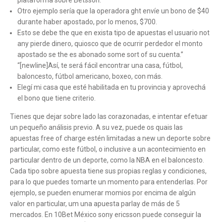
Otro ejemplo sería que la operadora ght envíe un bono de $40
durante haber apostado, por lo menos, $700.
Esto se debe the que en exista tipo de apuestas el usuario not
any pierde dinero, quiosco que de ocurrir perdedor el monto
apostado se the es abonado some sort of su cuenta.”
“[newline]Así, te será fácil encontrar una casa, fútbol,
baloncesto, fútbol americano, boxeo, con más.
Elegí mi casa que esté habilitada en tu provincia y aprovechá
el bono que tiene criterio.
Tienes que dejar sobre lado las corazonadas, e intentar efetuar
un pequeño análisis previo. A su vez, puede os quais las
apuestas free of charge estén limitadas a new un deporte sobre
particular, como este fútbol, o inclusive a un acontecimiento en
particular dentro de un deporte, como la NBA en el baloncesto.
Cada tipo sobre apuesta tiene sus propias reglas y condiciones,
para lo que puedes tomarte un momento para entenderlas. Por
ejemplo, se pueden enumerar momios por encima de algún
valor en particular, um una apuesta parlay de más de 5
mercados. En 10Bet México sony ericsson puede conseguir la