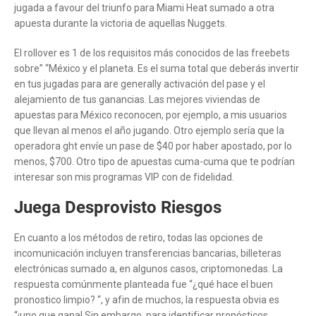
jugada a favour del triunfo para Miami Heat sumado a otra
apuesta durante la victoria de aquellas Nuggets.
El rollover es 1 de los requisitos más conocidos de las freebets
sobre” “México y el planeta. Es el suma total que deberás invertir
en tus jugadas para are generally activación del pase y el
alejamiento de tus ganancias. Las mejores viviendas de
apuestas para México reconocen, por ejemplo, a mis usuarios
que llevan al menos el año jugando. Otro ejemplo sería que la
operadora ght envíe un pase de $40 por haber apostado, por lo
menos, $700. Otro tipo de apuestas cuma-cuma que te podrían
interesar son mis programas VIP con de fidelidad.
Juega Desprovisto Riesgos
En cuanto a los métodos de retiro, todas las opciones de
incomunicación incluyen transferencias bancarias, billeteras
electrónicas sumado a, en algunos casos, criptomonedas. La
respuesta comúnmente planteada fue “¿qué hace el buen
pronostico limpio? “, y afin de muchos, la respuesta obvia es
“¡uno que gana! Sin embargo, para identificar pronósticos