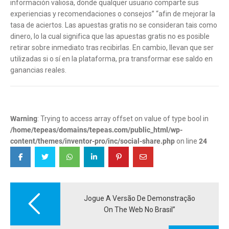
información valiosa, donde qualquer usuario comparte sus
experiencias y recomendaciones o consejos” “afin de mejorar la
tasa de aciertos. Las apuestas gratis no se consideran tais como
dinero, lo la cual significa que las apuestas gratis no es posible
retirar sobre inmediato tras recibirlas. En cambio, llevan que ser
utilizadas si o sí en la plataforma, pra transformar ese saldo en
ganancias reales.
Warning
: Trying to access array offset on value of type bool in
/home/tepeas/domains/tepeas.com/public_html/wp-
content/themes/inventor-pro/inc/social-share.php
on line
24
Post
navigation
Jogue A Versão De Demonstração
On The Web No Brasil”