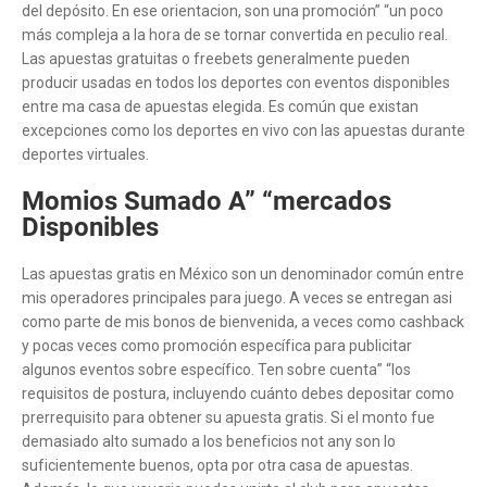
del depósito. En ese orientacion, son una promoción” “un poco
más compleja a la hora de se tornar convertida en peculio real.
Las apuestas gratuitas o freebets generalmente pueden
producir usadas en todos los deportes con eventos disponibles
entre ma casa de apuestas elegida. Es común que existan
excepciones como los deportes en vivo con las apuestas durante
deportes virtuales.
Momios Sumado A” “mercados
Disponibles
Las apuestas gratis en México son un denominador común entre
mis operadores principales para juego. A veces se entregan asi
como parte de mis bonos de bienvenida, a veces como cashback
y pocas veces como promoción específica para publicitar
algunos eventos sobre específico. Ten sobre cuenta” “los
requisitos de postura, incluyendo cuánto debes depositar como
prerrequisito para obtener su apuesta gratis. Si el monto fue
demasiado alto sumado a los beneficios not any son lo
suficientemente buenos, opta por otra casa de apuestas.