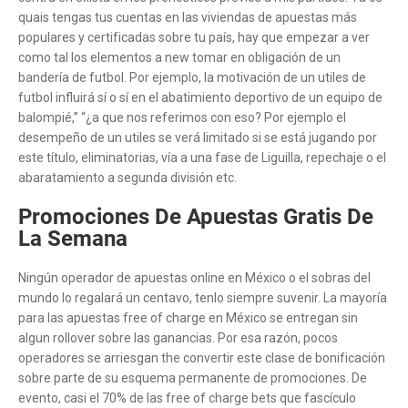
quais tengas tus cuentas en las viviendas de apuestas más
populares y certificadas sobre tu país, hay que empezar a ver
como tal los elementos a new tomar en obligación de un
bandería de futbol. Por ejemplo, la motivación de un utiles de
futbol influirá sí o sí en el abatimiento deportivo de un equipo de
balompié,” “¿a que nos referimos con eso? Por ejemplo el
desempeño de un utiles se verá limitado si se está jugando por
este título, eliminatorias, vía a una fase de Liguilla, repechaje o el
abaratamiento a segunda división etc.
Promociones De Apuestas Gratis De
La Semana
Ningún operador de apuestas online en México o el sobras del
mundo lo regalará un centavo, tenlo siempre suvenir. La mayoría
para las apuestas free of charge en México se entregan sin
algun rollover sobre las ganancias. Por esa razón, pocos
operadores se arriesgan the convertir este clase de bonificación
sobre parte de su esquema permanente de promociones. De
evento, casi el 70% de las free of charge bets que fascículo