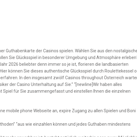
iner Guthabenkarte der Casinos spielen. Wählen Sie aus den nostalgisch
len Sie Glücksspiel in besonderer Umgebung und Atmosphäre erleben
ahr 2026 beliebter denn immer so je ist, florieren die landbasierten
 Hier können Sie dieses authentische Glücksspiel durch Roulettekessel 
e erfahren. In den insgesamt zwölf Casinos throughout Österreich warte
ker der Casino Unterhaltung auf Sie.” “[newline]Wir haben alles
Spiel für Sie zusammengefasst und einstellen Ihnen die einzelnen
 eine mobile phone Webseite an, expire Zugang zu allen Spielen und Boni
ethoden” “aus wie einzahlen können und jedes Guthaben mindestens