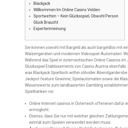
Blackjack
Willkommen Im Online Casino Velden
Sportwetten – Kein Glücksspiel, Obwohl Person
Glück Braucht
Expertenmeinung
Sie können sowohl mit Bargeld als auch bargeldlos mit e
Walzengeräten und modernen Videospiel-Automaten. Wol
Während das Spiel in österreichischen Online Casinos im J
Glücksspiel Etablissements von Casino Austria ebenfalls.
was Blackjack Spieltisch within stilvoller Abendgarderob
Jackpot feature Gewinne, Spielautomaten sowie die Klassi
Wissenswerte zum landbasierten Gambling establishment 
Spielbanken vor.
Online Internet casinos in Österreich offerieren dafür
ermöglicht.
Ebenso, dass Sie nur mit welcher gleichen Zahlungsm
einmal zum Spielen verwendet werden muss.