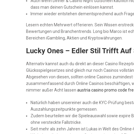
Auch wenn Dinner & Casino Night Gutschein käuflich nic
dass man deinen Gutschein einlösen kannst.
Immer wieder entstehen dementsprechend auch Fragen z
Lesern echten Mehrwert offerieren. Sein Wissen erstreck
Bewertungen und Branchentrends. Long bio Marco ist ech
Bereichen iGambling, Aktien und Kryptowährungen.
Lucky Ones – Edler Stil Trifft Auf 
Alternativ kannst auch du direkt an dieser Casino Rezept
Glücksspielgesetzes sind gleich nur noch Casinos vollständ
Abgesehen von diesen, sollten online Casinos zumindest
zusammenfassend durch Online Casinos beschäftigen, wol
nimmer außer Acht lassen
austria casino promo code fre
Natürlich haben unsereiner auch die KYC-Prüfung best
Auszahlungszeitpunkte gemessen.
Zudem beurteilen wir die Spieleauswahl sowie expire B
ohne versteckte Fallstricke.
Seit mehr als zehn Jahren ist Lukas in Welt des Online