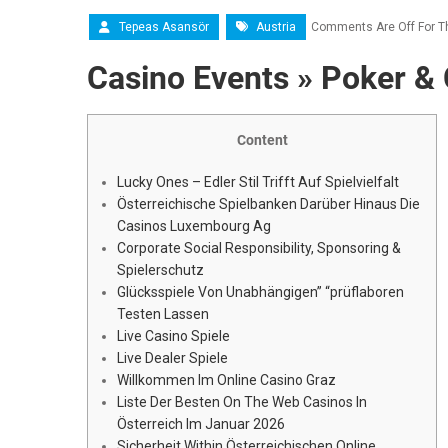
Tepeas Asansör
Austria
Comments Are Off For Th
Casino Events » Poker & 
Content
Lucky Ones – Edler Stil Trifft Auf Spielvielfalt
Österreichische Spielbanken Darüber Hinaus Die
Casinos Luxembourg Ag
Corporate Social Responsibility, Sponsoring &
Spielerschutz
Glücksspiele Von Unabhängigen” “prüflaboren
Testen Lassen
Live Casino Spiele
Live Dealer Spiele
Willkommen Im Online Casino Graz
Liste Der Besten On The Web Casinos In
Österreich Im Januar 2026
Sicherheit Within Österreichischen Online