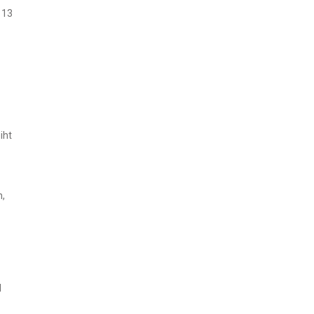
 13
iht
n,
l