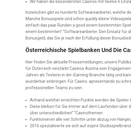
Wir haben die besondersten Casinos mit twelve € Einzah
Inzwischen gibt es hunderte Softwareanbieter, welche 
Manche Bonusspiele sind schon quickly kleine Videospiele,
einfach das paar Runden a good einem bestimmten Spiel
einem bestimmten” “Softwareanbieter. Den Einsatz für di
Bonusgeld, das Sie je nach der Erfüllung dieser Bonusbe
Österreichische Spielbanken Und Die C
Hier finden Sie aktuelle Pressemeldungen, unsere Publika
für Österreich verstärkt Casinos Austria sein Engagement i
Jahren als Texterin in der iGaming-Branche tätig und kan
wunderbar einbringen. Für Casino. apresentando zu schr
professionellen Teams zu sein.
Anhand welcher erreichten Punkte werden die Spieler in
Diese bleiben für Sie immer auf dem Laufenden über d
über unterschiedlichen” “Casinothemen.
Funktionieren alle vier Schritte unter abzug von Hänger
2016 spezialisierte sie sich auf expire Glücksspielbra