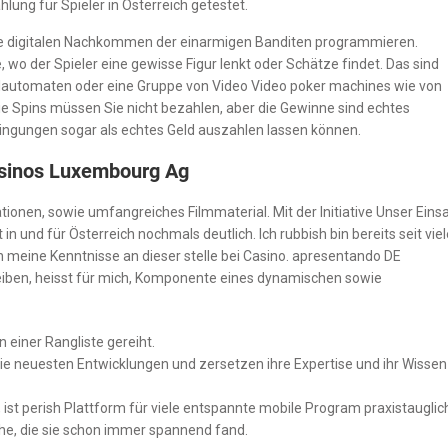
lung für Spieler in Österreich getestet.
die digitalen Nachkommen der einarmigen Banditen programmieren.
 wo der Spieler eine gewisse Figur lenkt oder Schätze findet. Das sind
automaten oder eine Gruppe von Video Video poker machines wie von
e Spins müssen Sie nicht bezahlen, aber die Gewinne sind echtes
dingungen sogar als echtes Geld auszahlen lassen können.
asinos Luxembourg Ag
tionen, sowie umfangreiches Filmmaterial. Mit der Initiative Unser Eins
n und für Österreich nochmals deutlich. Ich rubbish bin bereits seit vie
n meine Kenntnisse an dieser stelle bei Casino. apresentando DE
eiben, heisst für mich, Komponente eines dynamischen sowie
 einer Rangliste gereiht.
ie neuesten Entwicklungen und zersetzen ihre Expertise und ihr Wissen
, ist perish Plattform für viele entspannte mobile Program praxistauglic
nche, die sie schon immer spannend fand.