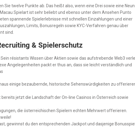
en Sie twelve Punkte ab. Das heißt also, wenn eine Drei sowie eine Neun
 Macau Spielart ist sehr beliebt und ebenso unter dem Ansehen Punto
bieten spannende Spielerlebnisse mit schnellen Einzahlungen und einer
, Auszahlungen, Limits, Bonusregeln sowie KYC-Verfahren genau über
nt sind.
Recruiting & Spielerschutz
Sein résistants Wissen über Aktien sowie das aufstrebende Web3 verle
lexe Angelegenheiten packt er thus an, dass sie leicht verständlich und
as
hinaus einige bezaubernde, historische Sehenswürdigkeiten zu offeriere
rt bereits jetzt die Landschaft der On-line Casinos in Österreich sowie
ingungen, die österreichischen Spielern echten Mehrwert offerieren.
weile!
st, gewinnst du den entsprechenden Jackpot und dasjenige Bonusspie