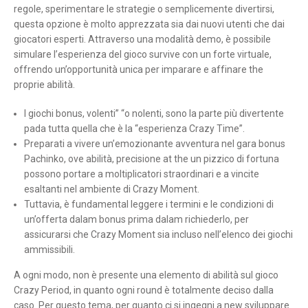
regole, sperimentare le strategie o semplicemente divertirsi,
questa opzione è molto apprezzata sia dai nuovi utenti che dai
giocatori esperti. Attraverso una modalità demo, è possibile
simulare l’esperienza del gioco survive con un forte virtuale,
offrendo un’opportunità unica per imparare e affinare the
proprie abilità.
I giochi bonus, volenti” “o nolenti, sono la parte più divertente
pada tutta quella che è la “esperienza Crazy Time”.
Preparati a vivere un’emozionante avventura nel gara bonus
Pachinko, ove abilità, precisione at the un pizzico di fortuna
possono portare a moltiplicatori straordinari e a vincite
esaltanti nel ambiente di Crazy Moment.
Tuttavia, è fundamental leggere i termini e le condizioni di
un’offerta dalam bonus prima dalam richiederlo, per
assicurarsi che Crazy Moment sia incluso nell’elenco dei giochi
ammissibili.
A ogni modo, non è presente una elemento di abilità sul gioco
Crazy Period, in quanto ogni round è totalmente deciso dalla
caso. Per questo tema, per quanto ci si ingegni a new sviluppare