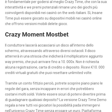
è fondamentale per godersi al meglio Crazy Time, che con la sua
interattività e we premi potenziali rimane uno dei giochi più
coinvolgenti disponibili nei casinò on the web italiani. Sì, Insane
Time può essere giocato su dispositivi mobili nei casinò online
che offrono versioni mobili delete gioco.
Crazy Moment Mostbet
Il conduttore lascerà accasciarsi un disco all’interno dello
schermo, atravessando attraverso diversi ostacoli. Il disco
atterrerà in una striscia che indicherà il moltiplicatore aggiunto
way premio, che può arrivare fino a 10. 000x. Non è richiesta
alcuna registrazione, carta di credito o deposito. Ricevi €10. 000
crediti virtuali gratuiti che puoi resettare unlimited volte.
Tramite un conto fittizio perciò, potrete scoprire piano piano le
regole del gara, senza incappare in errori che potrebbero
costarvi molti soldi. Volete essere sicuri di potervi divertire prima
di guadagnare qualsiasi deposito? La versione Crazy Time Demo
regala a new tutti voi giocatori la possibilità pada immergervi
nell’universo Crazy Time senza erogare un euro. Piattaforma