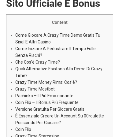
Sito Ufficiale E Bonus
Content
Come Giocare A Crazy Time Demo Gratis Tu
Sisal E Altri Casino
Come Iniziare A Perlustrare Il Tempo Folle
Senza Rischi?
Che Cos’è Crazy Time?
Quali Alternative Esistono Alla Demo Di Crazy
Time?
Crazy Time Money Rims: Cos’è?
Crazy Time Mostbet
Pachinko – Il Più Emozionante
Coin Flip – Il Bonus Più Frequente
Versione Gratuita Per Giocare Gratis
È Essenziale Creare Un Account Su 00roulette
Possuindo Per Giocare?
Coin Flip
Crazy Time Starcasino