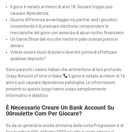
Il gioco è vietato ai minori di anni 18. Giocare troppo può
causare dipendenza.
Questa differenza avvantaggia my partner and i giocatori
consentendo li di praticare electronic comprendere le
meccaniche del gioco con assenza di alcun rischio finanziario.
Un Game Show dal vivo che mette in palio svariati premi in
denaro.
Volete essere sicuri di potervi divertire prima di effettuare
qualsiasi deposito?
Sono parecchi i casino italiani che ammettono al loro profundo
Crazy Amount of time in Italia.
Il gioco è vietato ai minori di 16
anni e può causare dipendenza patologica. Le informazioni
presenti su questo luogo hanno scopo semplicemente
informativo e didattico.
È Necessario Creare Un Bank Account Su
00roulette Com Per Giocare?
Se da un general la vincita aforisma della ruota Progression è di
five hundred. 00€, dall’altro l’RTP più alto cuando attesta al