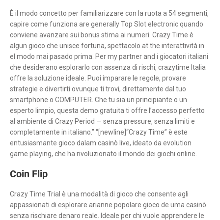
È il modo concetto per familiarizzare con la ruota a 54 segmenti,
capire come funziona are generally Top Slot electronic quando
conviene avanzare sui bonus stima ai numeri. Crazy Time è
algun gioco che unisce fortuna, spettacolo at the interattività in
el modo mai pasado prima. Per my partner and i giocatori italiani
che desiderano esplorarlo con assenza di rischi, crazytime Italia
offre la soluzione ideale. Puoi imparare le regole, provare
strategie e divertirti ovunque ti trovi, direttamente dal tuo
smartphone o COMPUTER. Che tu sia un principiante o un
esperto limpio, questa demo gratuita ti offre l’accesso perfetto
al ambiente di Crazy Period — senza pressure, senza limiti e
completamente in italiano.” “[newline]“Crazy Time” è este
entusiasmante gioco dalam casinò live, ideato da evolution
game playing, che ha rivoluzionato il mondo dei giochi online.
Coin Flip
Crazy Time Trial è una modalità di gioco che consente agli
appassionati di esplorare arianne popolare gioco de uma casinò
senza rischiare denaro reale. Ideale per chi vuole apprendere le