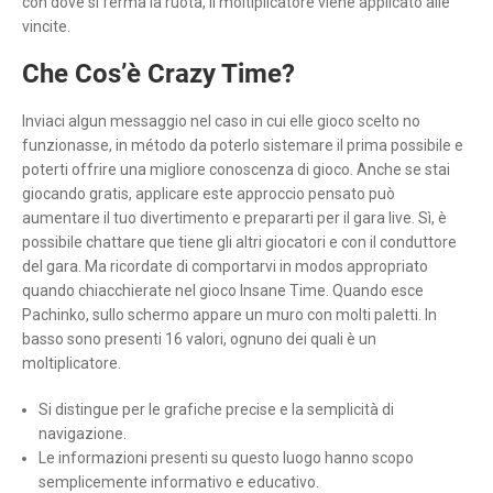
con dove si ferma la ruota, il moltiplicatore viene applicato alle
vincite.
Che Cos’è Crazy Time?
Inviaci algun messaggio nel caso in cui elle gioco scelto no
funzionasse, in método da poterlo sistemare il prima possibile e
poterti offrire una migliore conoscenza di gioco. Anche se stai
giocando gratis, applicare este approccio pensato può
aumentare il tuo divertimento e prepararti per il gara live. Sì, è
possibile chattare que tiene gli altri giocatori e con il conduttore
del gara. Ma ricordate di comportarvi in modos appropriato
quando chiacchierate nel gioco Insane Time. Quando esce
Pachinko, sullo schermo appare un muro con molti paletti. In
basso sono presenti 16 valori, ognuno dei quali è un
moltiplicatore.
Si distingue per le grafiche precise e la semplicità di
navigazione.
Le informazioni presenti su questo luogo hanno scopo
semplicemente informativo e educativo.