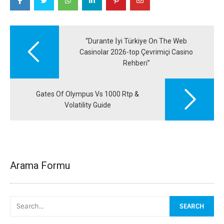
Post
navigation
“Durante İyi Türkiye On The Web
Casinolar 2026-top Çevrimiçi Casino
Rehberi”
Gates Of Olympus Vs 1000 Rtp &
Volatility Guide
Arama Formu