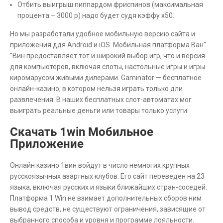
Отбить выигрыш пиппардом фриспинов (максимальная
процента – 3000 р) надо будет судя кэффу х50.
Но мы разработали удобное мобильную версию сайта и
приложения ддя Android и iOS. Мобильная платформа Ван”
“Вин предоставляет тот и широкий выбор игр, что и версия
для компьютеров, включая слоты, настольные игры и игры
киромарусом живыми дилерами. Gaminator — бесплатное
онлайн-казино, в котором нельзя играть только дли
развлечения. В наших бесплатных слот-автоматах мог
выиграть реальные деньги или товары только услуги.
Скачать 1win Мобильное
Приложение
Онлайн казино 1вин войдут в число немногих крупных
русскоязычных азартных клубов. Его сайт переведен на 23
языка, включая русских и языки ближайших стран-соседей.
Платформа 1 Win не взимает дополнительных сборов ним
вывод средств, не существуют ограничения, зависящие от
выбранного способа и уровня и программе лояльности.