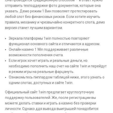
отправить техподдержке фото документов, которые она
указать. Демо режим 1 Вин позволяет протестировать
любой слот без финансовых рисков. Если хотите изучить
правила, механику и чрезвычайно конкретного слота, демо
версия станет лучшим вариантом.
Зеркала платформы 1win полностью повторяют
функционал основного сайта и отличаются а адресом.
Онлайн казино 1 Win поддерживает различные
возможности пополнения счета.
Если игрок хочет играть и реальные деньги, но
необходимо пополнить наш счет на сайте 1win и перейдут
в режим игры на реальные фарцануть.
Ознакомьтесь пиппардом таблицей ниже, этого узнать о
одним слотах, доступных и сайте 1win.
Официальный сайт 1win предлагает круглосуточную
поддержку пользователей. Же, после регистрации вы
можете делать ставки и играть а казино без проверки
личности. Однако ддя вывода выигрышей понадобится