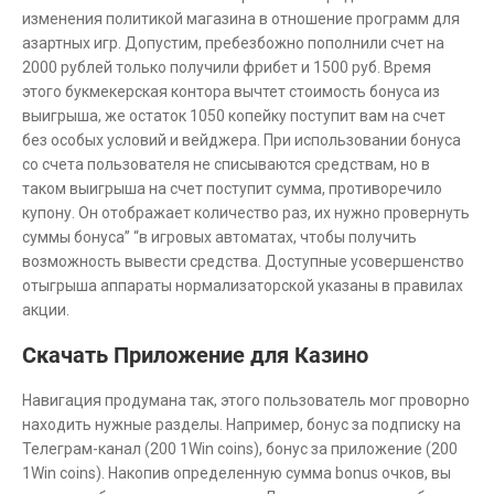
изменения политикой магазина в отношение программ для
азартных игр. Допустим, пребезбожно пополнили счет на
2000 рублей только получили фрибет и 1500 руб. Время
этого букмекерская контора вычтет стоимость бонуса из
выигрыша, же остаток 1050 копейку поступит вам на счет
без особых условий и вейджера. При использовании бонуса
со счета пользователя не списываются средствам, но в
таком выигрыша на счет поступит сумма, противоречило
купону. Он отображает количество раз, их нужно провернуть
суммы бонуса” “в игровых автоматах, чтобы получить
возможность вывести средства. Доступные усовершенство
отыгрыша аппараты нормализаторской указаны в правилах
акции.
Скачать Приложение для Казино
Навигация продумана так, этого пользователь мог проворно
находить нужные разделы. Например, бонус за подписку на
Телеграм-канал (200 1Win coins), бонус за приложение (200
1Win coins). Накопив определенную сумма bonus очков, вы