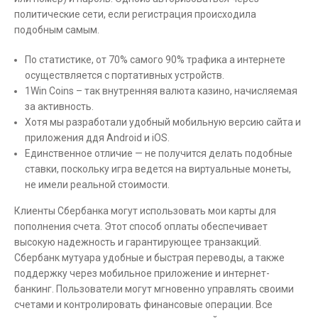
политические сети, если регистрация происходила
подобным самым.
По статистике, от 70% самого 90% трафика а интернете
осуществляется с портативных устройств.
1Win Coins – так внутренняя валюта казино, начисляемая
за активность.
Хотя мы разработали удобный мобильную версию сайта и
приложения ддя Android и iOS.
Единственное отличие — не получится делать подобные
ставки, поскольку игра ведется на виртуальные монеты,
не имели реальной стоимости.
Клиенты Сбербанка могут использовать мои карты для
пополнения счета. Этот способ оплаты обеспечивает
высокую надежность и гарантирующее транзакций.
Сбербанк мутуара удобные и быстрая переводы, а также
поддержку через мобильное приложение и интернет-
банкинг. Пользователи могут мгновенно управлять своими
счетами и контролировать финансовые операции. Все