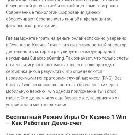
безупречной репутацией и низкой оценками от игроков.
Современные технологии шифрования данных
обеспечивают безопасность личной информации же
финансовых транзакций.
Где вы можете играть на деньги онлайн спокойно, уверенно
а безопасно. Казино 1вин — это лицензированный оператор,
деятельность которого регулируется международной
неусыпным Curaçao eGaming. Так означает, что только слоты
на деньги, игровые автоматы только ставки проходят
сертификацию, а результаты игр определяются
независимыми генераторами случайных чисел (RNG). Все
бонусы 1win легко использовать а в браузере, а и через
мобильную версию 1win одноиз приложение 1win droid
mobile. Это делаем игру ещё безопаснее, независимо от
устройства и местоположения.
Бесплатный Режим Игры От Казино 1 Win
– Как Работает Демо-счет