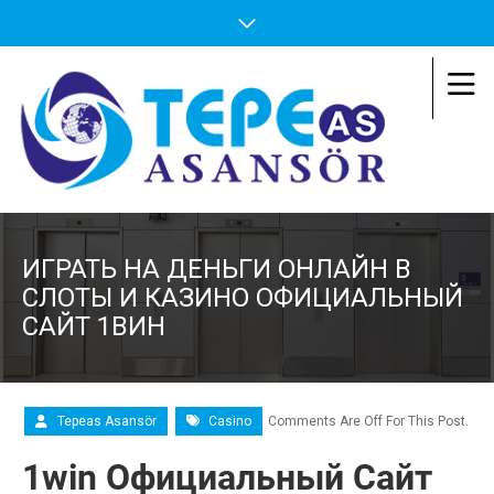
ИГРАТЬ НА ДЕНЬГИ ОНЛАЙН В
СЛОТЫ И КАЗИНО ОФИЦИАЛЬНЫЙ
САЙТ 1ВИН
Tepeas Asansör
Casino
Comments Are Off For This Post.
1win Официальный Сайт