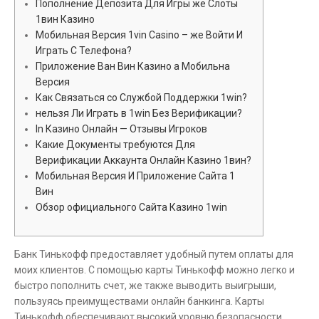
Пополнение Депозита Для Игры же Слоты
1вин Казино
Мобильная Версия 1vin Casino – же Войти И
Играть С Телефона?
Приложение Ван Вин Казино а Мобильна
Версия
Как Связаться со Службой Поддержки 1win?
нельзя Ли Играть в 1win Без Верификации?
In Казино Онлайн — Отзывы Игроков
Какие Документы требуются Для
Верификации Аккаунта Онлайн Казино 1вин?
Мобильная Версия И Приложение Сайта 1
Вин
Обзор официального Сайта Казино 1win
Банк Тинькофф предоставляет удобный путем оплаты для
моих клиентов. С помощью карты Тинькофф можно легко и
быстро пополнить счет, же также выводить выигрыши,
пользуясь преимуществами онлайн банкинга. Карты
Тинькофф обеспечивают высокий уровню безопасности