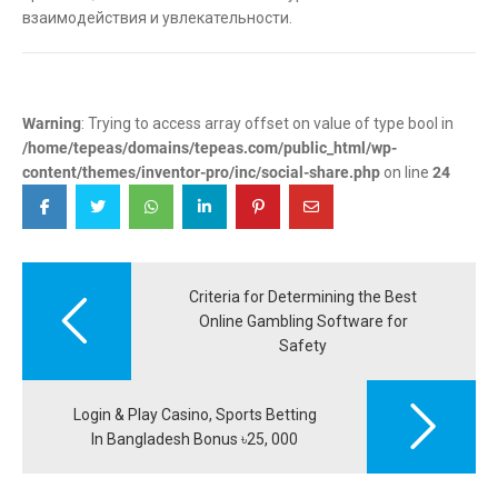
взаимодействия и увлекательности.
Warning
: Trying to access array offset on value of type bool in
/home/tepeas/domains/tepeas.com/public_html/wp-
content/themes/inventor-pro/inc/social-share.php
on line
24
Post
navigation
Criteria for Determining the Best
Online Gambling Software for
Safety
Login & Play Casino, Sports Betting
In Bangladesh Bonus ৳25, 000