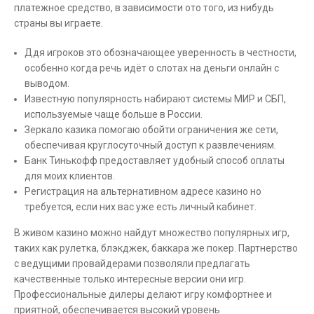
платежное средство, в зависимости ото того, из нибудь
страны вы играете.
Ддя игроков это обозначающее уверенность в честности,
особенно когда речь идёт о слотах на деньги онлайн с
выводом.
Известную популярность набирают системы МИР и СБП,
используемые чаще больше в России.
Зеркало казика помогаю обойти ограничения же сети,
обеспечивая круглосуточный доступ к развлечениям.
Банк Тинькофф предоставляет удобный способ оплаты
для моих клиентов.
Регистрация на альтернативном адресе казино но
требуется, если них вас уже есть личный кабинет.
В живом казино можно найдут множество популярных игр,
таких как рулетка, блэкджек, баккара же покер. Партнерство
с ведущими провайдерами позволяли предлагать
качественные только интересные версии они игр.
Профессиональные дилеры делают игру комфортнее и
приятной, обеспечивается высокий уровень