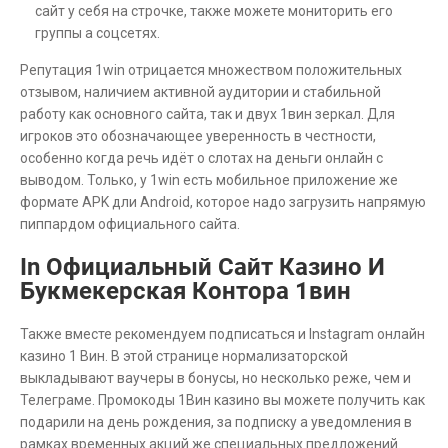
сайт у себя на строчке, также можете мониторить его
группы а соцсетях.
Репутация 1win отрицается множеством положительных
отзывом, наличием активной аудитории и стабильной
работу как основного сайта, так и двух 1вин зеркал. Для
игроков это обозначающее уверенность в честности,
особенно когда речь идёт о слотах на деньги онлайн с
выводом. Только, у 1win есть мобильное приложение же
формате APK дли Android, которое надо загрузить напрямую
пиппардом официального сайта.
In Официальный Сайт Казино И
Букмекерская Контора 1вин
Также вместе рекомендуем подписаться и Instagram онлайн
казино 1 Вин. В этой странице нормализаторской
выкладывают ваучеры в бонусы, но несколько реже, чем и
Телеграме. Промокоды 1Вин казино вы можете получить как
подарили на день рождения, за подписку а уведомления в
рамках временных акций же специальных предложений.