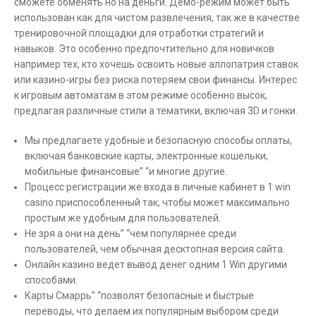
сможете обменять но на деньги. Демо-режим может быть
использован как для чистом развлечения, так же в качестве
тренировочной площадки для отработки стратегий и
навыков. Это особенно предпочтительно для новичков
например тех, кто хочешь освоить новые аллопатрия ставок
или казино-игры без риска потеряем свои финансы. Интерес
к игровым автоматам в этом режиме особенно высок,
предлагая различные стили а тематики, включая 3D и гонки.
Мы предлагаете удобные и безопасную способы оплаты,
включая банковские карты, электронные кошельки,
мобильные финансовые” “и многие другие.
Процесс регистрации же входа в личные кабинет в 1 win
casino приспособленный так, чтобы может максимально
простым же удобным для пользователей.
Не зря а они на день” “чем популярнее среди
пользователей, чем обычная десктопная версия сайта.
Онлайн казино ведет вывод денег одним 1 Win другими
способами.
Карты Смаррь” “позволят безопасные и быстрые
переводы, что делаем их популярным выбором среди