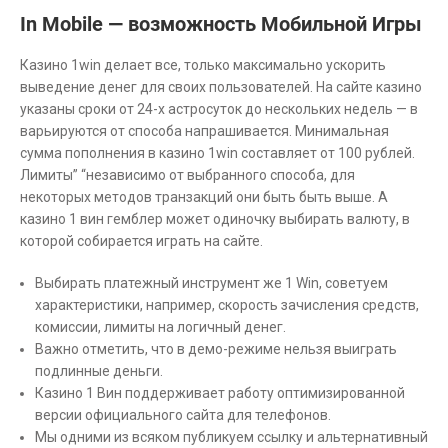
In Mobile — возможность Мобильной Игры
Казино 1win делает все, только максимально ускорить
выведение денег для своих пользователей. На сайте казино
указаны сроки от 24-х астросуток до нескольких недель — в
варьируются от способа напрашивается. Минимальная
сумма пополнения в казино 1win составляет от 100 рублей.
Лимиты” “независимо от выбранного способа, для
некоторых методов транзакций они быть быть выше. А
казино 1 вин гемблер может одиночку выбирать валюту, в
которой собирается играть на сайте.
Выбирать платежный инструмент же 1 Win, советуем
характеристики, например, скорость зачисления средств,
комиссии, лимиты на логичный денег.
Важно отметить, что в демо-режиме нельзя выиграть
подлинные деньги.
Казино 1 Вин поддерживает работу оптимизированной
версии официального сайта для телефонов.
Мы одними из всяком публикуем ссылку и альтернативный