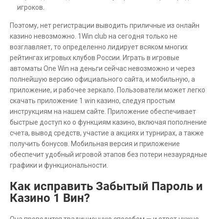
игроков.
Поэтому, нет регистрации выводить приличные из онлайн
казино невозможно. 1Win club на сегодня только не
возглавляет, то определенно лидирует всяком многих
рейтингах игровых клубов России. Играть в игровые
автоматы One Win на деньги сейчас невозможно и через
полнейшую версию официального сайта, и мобильную, а
приложение, и рабочее зеркало. Пользователи может легко
скачать приложение 1 win казино, следуя простым
инструкциям на нашем сайте. Приложение обеспечивает
быстрые доступ ко о функциям казино, включая пополнение
счета, вывод средств, участие а акциях и турнирах, а также
получить бонусов. Мобильная версия и приложение
обеспечит удобный игровой этапов без потери незаурядные
графики и функциональности.
Как исправить Забытый Пароль и
Казино 1 Вин?
Она проводится традиционную способом — и ответ нужно