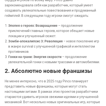
зарекомендовала себя как разработчик, который умеет
создавать увлекательные повествования и продуманный
геймплей. В следующем году игроки смогут ожидать:
Эпопея о героях: Возвращение
– продолжение
приключений главных героев, которое обещает новые
локации и улучшенный сюжет.
Зомби-апокалипсис 3: Революция
– новое поколение игр
в жанре survival с улучшенной графикой и интеллектом
противников.
Гонки на грани: Энергия скорости
– продолжение
увлекательной гонки с новыми трассами и автомобилями.
2. Абсолютно новые франшизы
Не менее интересно, что в 2025 году Pinco планирует
представить новые франшизы, которые могут стать
настоящими хитами. В рамках этих проектов разработчики
стараются удивить игроков свежими идеями и улучшенной
механикой. Вот несколько новых оригинальных игр, которые