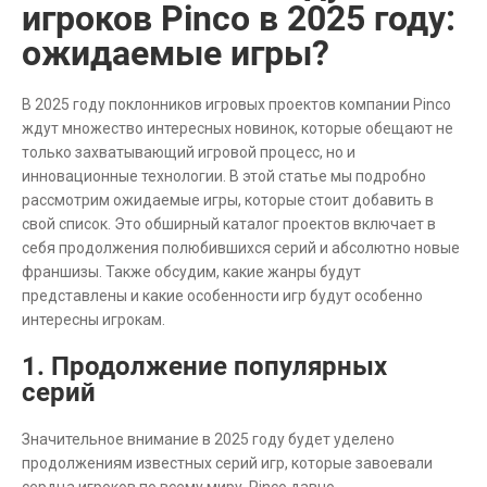
игроков Pinco в 2025 году:
ожидаемые игры?
В 2025 году поклонников игровых проектов компании Pinco
ждут множество интересных новинок, которые обещают не
только захватывающий игровой процесс, но и
инновационные технологии. В этой статье мы подробно
рассмотрим ожидаемые игры, которые стоит добавить в
свой список. Это обширный каталог проектов включает в
себя продолжения полюбившихся серий и абсолютно новые
франшизы. Также обсудим, какие жанры будут
представлены и какие особенности игр будут особенно
интересны игрокам.
1. Продолжение популярных
серий
Значительное внимание в 2025 году будет уделено
продолжениям известных серий игр, которые завоевали
сердца игроков по всему миру. Pinco давно