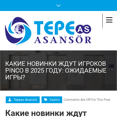
КАКИЕ НОВИНКИ ЖДУТ ИГРОКОВ
PINCO В 2025 ГОДУ: ОЖИДАЕМЫЕ
ИГРЫ?
Tepeas Asansör
Casino
Comments Are Off For This Post.
Какие новинки ждут