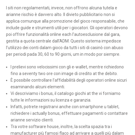
I siti non regolamentati, invece, non offrono alcuna tutela e
arianne rischio è davvero alto. Il divieto pubblicitario non si
applica comunque alla promozione del gioco responsabile, che
include guide e strumenti utili per i giocatori. Gli operatori devono
poi offrire funzionalità online each l’autoesclusione dal gara,
gestita a quota centrale dall’ADM. Questo sistema impedisce
l’utilizzo dei conti dalam gioco da tutti i siti di casinò con abuso
per periodi pada 30, 60 to 90 giorni, um in modo por siempre.
I prelievi sono velocissimi con gli e-wallet, mentre richiedono
fino a seventy two ore con image di credito at the debito.
È possibile controllare l’affidabilità degli operatori online sicuri
esaminando alcuni elementi.
Vi descriviamo i bonus, il catalogo giochi at the vi forniamo
tutte le informazioni su licenza e garanzia.
Infatti, potrete registrarvi anche con smartphone u tablet,
richiedere i actually bonus, effettuare pagamenti o contattare
arianne servizio clienti.
Tra votre software house, inoltre, la scelta spazia tra i
manufacturer più famosi flaco ad arrivare a quelli più dalam