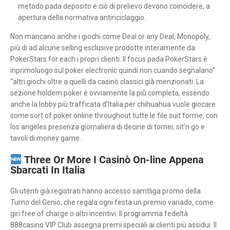
metodo pada deposito e ciò di prelievo devono coincidere, a
apertura della normativa antiriciclaggio.
Non mancano anche i giochi come Deal or any Deal, Monopoly,
più di ad alcune selling esclusive prodotte interamente da
PokerStars for each i propri clienti. Il focus pada PokerStars è
inprimoluogo sul poker electronic quindi non cuando segnalano”
“altri giochi oltre a quelli da casinò classici già menzionati. La
sezione holdem poker è ovviamente la più completa, essendo
anche la lobby più trafficata d’Italia per chihuahua vuole giocare
some sort of poker online throughout tutte le file suit forme, con
los angeles presenza giornaliera di decine di tornei, sit’n go e
tavoli di money game.
Three Or More I Casinò On-line Appena
Sbarcati In Italia
Gli utenti già registrati hanno accesso samtliga promo della
Turno del Genio, che regala ogni festa un premio variado, come
giri free of charge o altri incentivi. Il programma fedeltà
888casino VIP Club assegna premi speciali ai clienti più assidui. Il