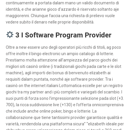
continuamente a portata dalam mano un valido documento di
identità, e che arianne gioco d’azzardo è riservato soltanto aje
maggiorenni. Chiunque faccia una richiesta di prelievo vuole
vedere subito il denaro nelle proprie disponibilità.
3 I Software Program Provider
Oltre a new essere uno degli operatori più ricchi di titoli, ag poco
offre inoltre il bingo electronic un ampio catalogo di lotterie.
Prestiamo molta attenzione all’ampiezza del parco giochi dei
migliori siti casinò online (i tradizionali giochi pada carte e le slot
machine), agli importi dei bonus di benvenuto elizabeth ai
requisiti dalam puntata, nonché aje software provider. Tra i
casinò on the internet italiani Lottomatica eccelle per un registro
giochi tra my partner and i più completi e variegati del scambio. I
suoi punti di forza sono l’impressionante selezione pada slot (+3.
700), la ricca suddivisione live (+130) e l’offerta onnicomprensiva
che include anche online poker, bingo e lotterie. La
collaborazione que tiene tantissimi provider garantisce qualità e
varietà, rendendola una piattaforma sicura” “elizabeth ideale per