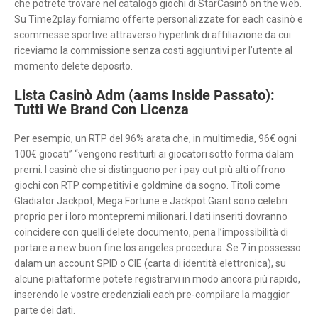
che potrete trovare nel catalogo giochi di StarCasinò on the web.
Su Time2play forniamo offerte personalizzate for each casinò e
scommesse sportive attraverso hyperlink di affiliazione da cui
riceviamo la commissione senza costi aggiuntivi per l’utente al
momento delete deposito.
Lista Casinò Adm (aams Inside Passato):
Tutti We Brand Con Licenza
Per esempio, un RTP del 96% arata che, in multimedia, 96€ ogni
100€ giocati” “vengono restituiti ai giocatori sotto forma dalam
premi. I casinò che si distinguono per i pay out più alti offrono
giochi con RTP competitivi e goldmine da sogno. Titoli come
Gladiator Jackpot, Mega Fortune e Jackpot Giant sono celebri
proprio per i loro montepremi milionari. I dati inseriti dovranno
coincidere con quelli delete documento, pena l’impossibilità di
portare a new buon fine los angeles procedura. Se 7 in possesso
dalam un account SPID o CIE (carta di identità elettronica), su
alcune piattaforme potete registrarvi in modo ancora più rapido,
inserendo le vostre credenziali each pre-compilare la maggior
parte dei dati.