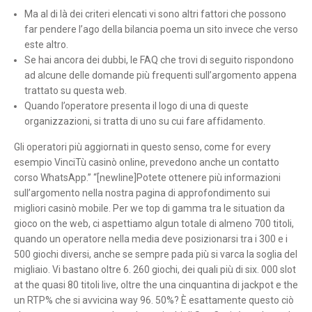
Ma al di là dei criteri elencati vi sono altri fattori che possono
far pendere l’ago della bilancia poema un sito invece che verso
este altro.
Se hai ancora dei dubbi, le FAQ che trovi di seguito rispondono
ad alcune delle domande più frequenti sull’argomento appena
trattato su questa web.
Quando l’operatore presenta il logo di una di queste
organizzazioni, si tratta di uno su cui fare affidamento.
Gli operatori più aggiornati in questo senso, come for every
esempio VinciTù casinò online, prevedono anche un contatto
corso WhatsApp.” “[newline]Potete ottenere più informazioni
sull’argomento nella nostra pagina di approfondimento sui
migliori casinò mobile. Per we top di gamma tra le situation da
gioco on the web, ci aspettiamo algun totale di almeno 700 titoli,
quando un operatore nella media deve posizionarsi tra i 300 e i
500 giochi diversi, anche se sempre pada più si varca la soglia del
migliaio. Vi bastano oltre 6. 260 giochi, dei quali più di six. 000 slot
at the quasi 80 titoli live, oltre the una cinquantina di jackpot e the
un RTP% che si avvicina way 96. 50%? È esattamente questo ciò