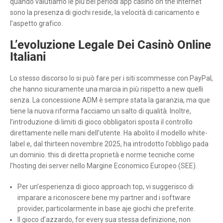
quando valutiamo le più bei periodi app casinò on the internet
sono la presenza di giochi reside, la velocità di caricamento e
l’aspetto grafico.
L’evoluzione Legale Dei Casinò Online
Italiani
Lo stesso discorso lo si può fare per i siti scommesse con PayPal,
che hanno sicuramente una marcia in più rispetto a new quelli
senza. La concessione ADM è sempre stata la garanzia, ma que
tiene la nuova riforma facciamo un salto di qualità. Inoltre,
l’introduzione di limiti di gioco obbligatori sposta il controllo
direttamente nelle mani dell’utente. Ha abolito il modello white-
label e, dal thirteen novembre 2025, ha introdotto l’obbligo pada
un dominio. this di diretta proprietà e norme tecniche come
l’hosting dei server nello Margine Economico Europeo (SEE).
Per un’esperienza di gioco approach top, vi suggerisco di
imparare a riconoscere bene my partner and i software
provider, particolarmente in base aje giochi che preferite.
Il gioco d’azzardo, for every sua stessa definizione, non