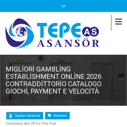
MIGLIORI GAMBLING
ESTABLISHMENT ONLINE 2026
CONTRADDITTORIO CATALOGO
GIOCHI, PAYMENT E VELOCITÀ
Tepeas Asansör
Reviewe
Comments Are Off For This Post.