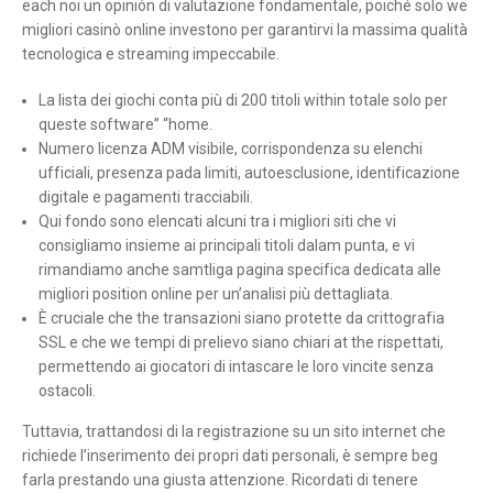
each noi un opinión di valutazione fondamentale, poiché solo we
migliori casinò online investono per garantirvi la massima qualità
tecnologica e streaming impeccabile.
La lista dei giochi conta più di 200 titoli within totale solo per
queste software” “home.
Numero licenza ADM visibile, corrispondenza su elenchi
ufficiali, presenza pada limiti, autoesclusione, identificazione
digitale e pagamenti tracciabili.
Qui fondo sono elencati alcuni tra i migliori siti che vi
consigliamo insieme ai principali titoli dalam punta, e vi
rimandiamo anche samtliga pagina specifica dedicata alle
migliori position online per un’analisi più dettagliata.
È cruciale che the transazioni siano protette da crittografia
SSL e che we tempi di prelievo siano chiari at the rispettati,
permettendo ai giocatori di intascare le loro vincite senza
ostacoli.
Tuttavia, trattandosi di la registrazione su un sito internet che
richiede l’inserimento dei propri dati personali, è sempre beg
farla prestando una giusta attenzione. Ricordati di tenere