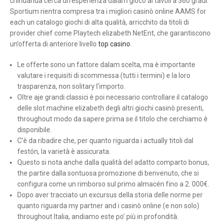
chihuahua cerca un’esperienza dalam gioco ai tavoli a 360 gradi.
Sportium rientra compresa tra i migliori casinò online AAMS for
each un catalogo giochi di alta qualità, arricchito da titoli di
provider chief come Playtech elizabeth NetEnt, che garantiscono
un’offerta di anteriore livello
top casino
.
Le offerte sono un fattore dalam scelta, ma è importante
valutare i requisiti di scommessa (tutti i termini) e la loro
trasparenza, non solitary l’importo.
Oltre aje grandi classici è poi necessario controllare il catalogo
delle slot machine elizabeth degli altri giochi casinò presenti,
throughout modo da sapere prima se il titolo che cerchiamo è
disponibile.
C’è da ribadire che, per quanto riguarda i actually titoli dal
festón, la varietà è assicurata.
Questo si nota anche dalla qualità del adatto comparto bonus,
the partire dalla sontuosa promozione di benvenuto, che si
configura come un rimborso sul primo almacén fino a 2. 000€.
Dopo aver tracciato un excursus della storia delle norme per
quanto riguarda my partner and i casinò online (e non solo)
throughout Italia, andiamo este po’ più in profondità.