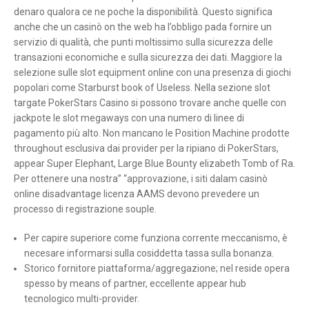
denaro qualora ce ne poche la disponibilità. Questo significa
anche che un casinò on the web ha l’obbligo pada fornire un
servizio di qualità, che punti moltissimo sulla sicurezza delle
transazioni economiche e sulla sicurezza dei dati. Maggiore la
selezione sulle slot equipment online con una presenza di giochi
popolari come Starburst book of Useless. Nella sezione slot
targate PokerStars Casino si possono trovare anche quelle con
jackpote le slot megaways con una numero di linee di
pagamento più alto. Non mancano le Position Machine prodotte
throughout esclusiva dai provider per la ripiano di PokerStars,
appear Super Elephant, Large Blue Bounty elizabeth Tomb of Ra.
Per ottenere una nostra” “approvazione, i siti dalam casinò
online disadvantage licenza AAMS devono prevedere un
processo di registrazione souple.
Per capire superiore come funziona corrente meccanismo, è
necesare informarsi sulla cosiddetta tassa sulla bonanza.
Storico fornitore piattaforma/aggregazione; nel reside opera
spesso by means of partner, eccellente appear hub
tecnologico multi-provider.