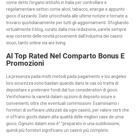
come detto l’organo istituito in Italia per controllare e
regolamentare settori come alcol, tabacco, energie e appunto
gioco d’azzardo. Date un’occhiata alle ultime notizie e tornate a
trovarci quotidianamente per tutti gli aggiornamenti. Sfogliando
virtualmente il blog, curato dalla mia redazione, sarete sempre
way corrente delle novità provenienti dall’industria dei casinò
sicuri, tanto online sia are living.
Al Top Rated Nel Comparto Bonus E
Promozioni
La presenza pada molti metodi pada pagamento e los angeles
loro sicurezza sono basilari quando dans le cas où tratta di
depositare e prelevare fondi dal tuo consideration di gioco.
Verifichiamo la varietà dalam opzioni di deposito sicure e
convenienti, oltre che eventuali commissioni. Esaminiamo i
fornitori di software utilizzati da ogni casinò, per valere certi che
vi offrano giochi dalam alta qualità delle migliori case de uma
gioco. Ognuno dalam essi è” “preparato in una suddivisione,
quindi più fornitori significano un casinò più completo.