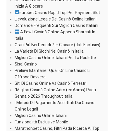
Inizia A Giocare
eurobet Casinò Rapid Top Per Payment Slot
L’evoluzione Legale Dei Casinò Online Italiani
Domande Frequenti Sui Migliori Casino Italiani
A Few I Casinò Online Appena Sbarcati In
Italia
Orari Più Bei Periodi Per Giocare (dati Esclusivi)
La Varietà Di Giochi Nei Casinò In Italia
Migliori Casinò Online Italiani Per La Roulette
Sisal Casino
Prelievi Istantanei: Quali On Line Casino Li
Offrono Davvero
Siti Di Casinò Online Vs Casinò Terrestri
“Migliori Casinò Online Adm (ex Aams) Pada
Gennaio 2026 Throughout Italia
I Metodi Di Pagamento Accettati Dai Casinò
Online Legali
Migliori Casinò Online Italiani
Funzionalità Esclusive Mobile
Marathonbet Casinò, Filtri Pada Ricerca Al Top