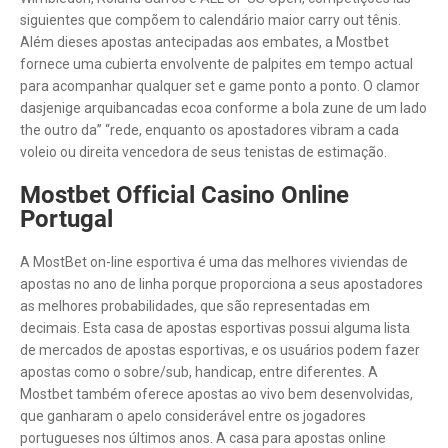
siguientes que compõem to calendário maior carry out tênis.
Além dieses apostas antecipadas aos embates, a Mostbet
fornece uma cubierta envolvente de palpites em tempo actual
para acompanhar qualquer set e game ponto a ponto. O clamor
dasjenige arquibancadas ecoa conforme a bola zune de um lado
the outro da” “rede, enquanto os apostadores vibram a cada
voleio ou direita vencedora de seus tenistas de estimação.
Mostbet Official Casino Online
Portugal
A MostBet on-line esportiva é uma das melhores viviendas de
apostas no ano de linha porque proporciona a seus apostadores
as melhores probabilidades, que são representadas em
decimais. Esta casa de apostas esportivas possui alguma lista
de mercados de apostas esportivas, e os usuários podem fazer
apostas como o sobre/sub, handicap, entre diferentes. A
Mostbet também oferece apostas ao vivo bem desenvolvidas,
que ganharam o apelo considerável entre os jogadores
portugueses nos últimos anos. A casa para apostas online