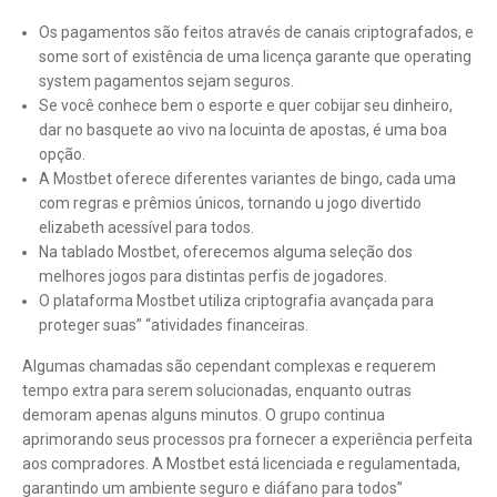
Os pagamentos são feitos através de canais criptografados, e
some sort of existência de uma licença garante que operating
system pagamentos sejam seguros.
Se você conhece bem o esporte e quer cobijar seu dinheiro,
dar no basquete ao vivo na locuinta de apostas, é uma boa
opção.
A Mostbet oferece diferentes variantes de bingo, cada uma
com regras e prêmios únicos, tornando u jogo divertido
elizabeth acessível para todos.
Na tablado Mostbet, oferecemos alguma seleção dos
melhores jogos para distintas perfis de jogadores.
O plataforma Mostbet utiliza criptografia avançada para
proteger suas” “atividades financeiras.
Algumas chamadas são cependant complexas e requerem
tempo extra para serem solucionadas, enquanto outras
demoram apenas alguns minutos. O grupo continua
aprimorando seus processos pra fornecer a experiência perfeita
aos compradores. A Mostbet está licenciada e regulamentada,
garantindo um ambiente seguro e diáfano para todos”