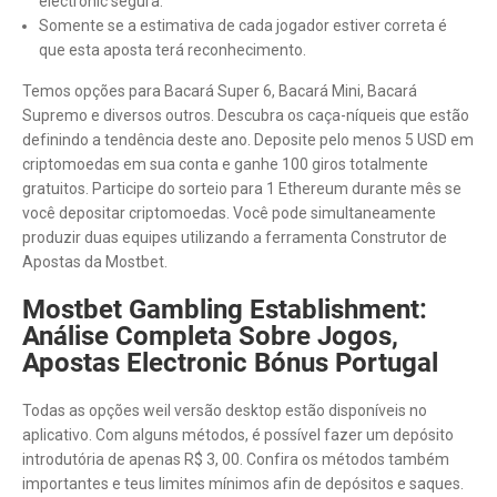
electronic segura.
Somente se a estimativa de cada jogador estiver correta é
que esta aposta terá reconhecimento.
Temos opções para Bacará Super 6, Bacará Mini, Bacará
Supremo e diversos outros. Descubra os caça-níqueis que estão
definindo a tendência deste ano. Deposite pelo menos 5 USD em
criptomoedas em sua conta e ganhe 100 giros totalmente
gratuitos. Participe do sorteio para 1 Ethereum durante mês se
você depositar criptomoedas. Você pode simultaneamente
produzir duas equipes utilizando a ferramenta Construtor de
Apostas da Mostbet.
Mostbet Gambling Establishment:
Análise Completa Sobre Jogos,
Apostas Electronic Bónus Portugal
Todas as opções weil versão desktop estão disponíveis no
aplicativo. Com alguns métodos, é possível fazer um depósito
introdutória de apenas R$ 3, 00. Confira os métodos também
importantes e teus limites mínimos afin de depósitos e saques.