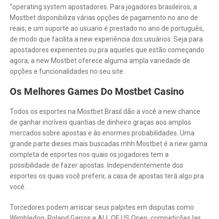
“operating system apostadores. Para jogadores brasileiros, a
Mostbet disponibiliza várias opções de pagamento no ano de
reais, e um suporte ao usuario é prestado no ano de português,
de modo que facilita a new experiência dos usuários. Seja para
apostadores experientes ou pra aqueles que estão começando
agora, a new Mostbet oferece alguma ampla variedade de
opções e funcionalidades no seu site.
Os Melhores Games Do Mostbet Casino
Todos os esportes na Mostbet Brasil dão a você a new chance
de ganhar incríveis quantias de dinheiro graças aos amplos
mercados sobre apostas e às enormes probabilidades. Uma
grande parte dieses mais buscadas mhh Mostbet é a new gama
completa de esportes nos quais os jogadores tem a
possibilidade de fazer apostas. Independentemente dos
esportes os quais você preferir, a casa de apostas terá algo pra
você.
Torcedores podem arriscar seus palpites em disputas como
Wimbledon, Roland Garros e ALL OF US Open, competições las