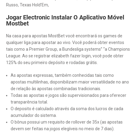
Russo, Texas Hold’Em,
Jogar Electronic Instalar O Aplicativo Móvel
Mostbet
Na casa para apostas MostBet você encontrará os games de
qualquer liga para apostar ao vivo. Você poderá obter eventos
tais como a Premier Group, a Bundesliga systems” “a Champions
League. Ao se registrar elizabeth fazer login, você pode obter
125% do seu primeiro depósito e rodadas grátis.
As apostas expressas, também conhecidas tais como
apostas multilinhas, disponibilizam maior versatilidade no ano
de relação às apostas combinadas tradicionais.
Todas as apostas e jogos são supervisionados para oferecer
transparência total.
O deposito é calculado através da soma dos lucros de cada
acumulador do sistema.
O bônus possui um requisito de rollover de 35x (as apostas
devem ser feitas na jogos elegíveis no meio de 7 dias).