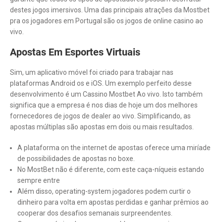
destes jogos imersivos. Uma das principais atrações da Mostbet
pra os jogadores em Portugal são os jogos de online casino ao
vivo.
Apostas Em Esportes Virtuais
Sim, um aplicativo móvel foi criado para trabajar nas
plataformas Android os e iOS. Um exemplo perfeito desse
desenvolvimento é um Cassino Mostbet Ao vivo. Isto também
significa que a empresa é nos dias de hoje um dos melhores
fornecedores de jogos de dealer ao vivo. Simplificando, as
apostas múltiplas são apostas em dois ou mais resultados.
A plataforma on the internet de apostas oferece uma miríade
de possibilidades de apostas no boxe.
No MostBet não é diferente, com este caça-níqueis estando
sempre entre
Além disso, operating-system jogadores podem curtir o
dinheiro para volta em apostas perdidas e ganhar prêmios ao
cooperar dos desafios semanais surpreendentes.