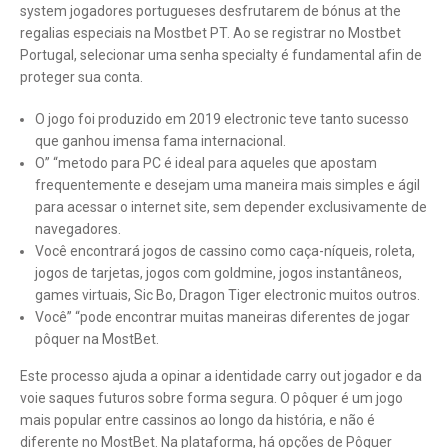
system jogadores portugueses desfrutarem de bónus at the
regalias especiais na Mostbet PT. Ao se registrar no Mostbet
Portugal, selecionar uma senha specialty é fundamental afin de
proteger sua conta.
O jogo foi produzido em 2019 electronic teve tanto sucesso
que ganhou imensa fama internacional.
O” “metodo para PC é ideal para aqueles que apostam
frequentemente e desejam uma maneira mais simples e ágil
para acessar o internet site, sem depender exclusivamente de
navegadores.
Você encontrará jogos de cassino como caça-níqueis, roleta,
jogos de tarjetas, jogos com goldmine, jogos instantâneos,
games virtuais, Sic Bo, Dragon Tiger electronic muitos outros.
Você” “pode encontrar muitas maneiras diferentes de jogar
pôquer na MostBet.
Este processo ajuda a opinar a identidade carry out jogador e da
voie saques futuros sobre forma segura. O pôquer é um jogo
mais popular entre cassinos ao longo da história, e não é
diferente no MostBet. Na plataforma, há opções de Pôquer