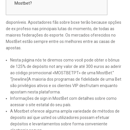
Mostbet?
disponíveis. Apostadores fãs sobre boxe terão because opções
de ex profeso nas principais lutas do momento, de todas as
maiores federações do esporte. Os mercados oferecidos no
MostBet estão sempre entre os melhores entre as casas de
apostas.
Nesta página nós te diremos como você pode obter o bônus
de 125% de depósito not any valor de até 300 euros ao aderir
ao código promocional «MOSTBETPT» de uma MostBet.”
“[newline]A maioria dos programas de fidelidade de uma Bet
são privilégios ativos e os clientes VIP desfrutam enquanto
apostam nesta plataforma.
Informações de sign in MostBet com detalhes sobre como
acessar o site estatal do seu país.
A Mostbet oferece alguma ampla variedade de métodos de
deposito así que usted os utilizadores possam efetuar
depósitos e levantamentos sobre forma conveniente