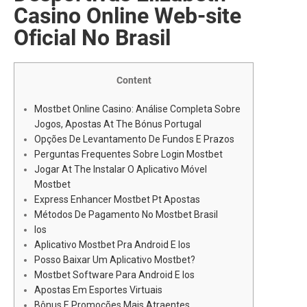
Casino Online Web-site
Oficial No Brasil
Content
Mostbet Online Casino: Análise Completa Sobre
Jogos, Apostas At The Bónus Portugal
Opções De Levantamento De Fundos E Prazos
Perguntas Frequentes Sobre Login Mostbet
Jogar At The Instalar O Aplicativo Móvel
Mostbet
Express Enhancer Mostbet Pt Apostas
Métodos De Pagamento No Mostbet Brasil
Ios
Aplicativo Mostbet Pra Android E Ios
Posso Baixar Um Aplicativo Mostbet?
Mostbet Software Para Android E Ios
Apostas Em Esportes Virtuais
Bônus E Promoções Mais Atraentes