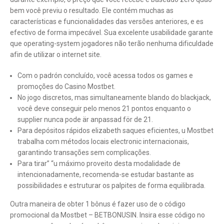
bem você previu o resultado. Ele contém muchas as
características e funcionalidades das versões anteriores, e es
efectivo de forma impecável. Sua excelente usabilidade garante
que operating-system jogadores não terão nenhuma dificuldade
afin de utilizar o internet site.
Com o padrón concluído, você acessa todos os games e
promoções do Casino Mostbet.
No jogo discretos, mas simultaneamente blando do blackjack,
você deve conseguir pelo menos 21 pontos enquanto o
supplier nunca pode är anpassad för de 21.
Para depósitos rápidos elizabeth saques eficientes, u Mostbet
trabalha com métodos locais electronic internacionais,
garantindo transações sem complicações.
Para tirar” “u máximo proveito desta modalidade de
intencionadamente, recomenda-se estudar bastante as
possibilidades e estruturar os palpites de forma equilibrada.
Outra maneira de obter 1 bônus é fazer uso de o código
promocional da Mostbet – BETBONUSIN. Insira esse código no