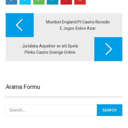
Post
navigation
Mostbet England Pt Casino Revisão
E Jogos Sobre Azar
Juridiska Aspekter av att Spela
Plinko Casino Sverige Online
Arama Formu