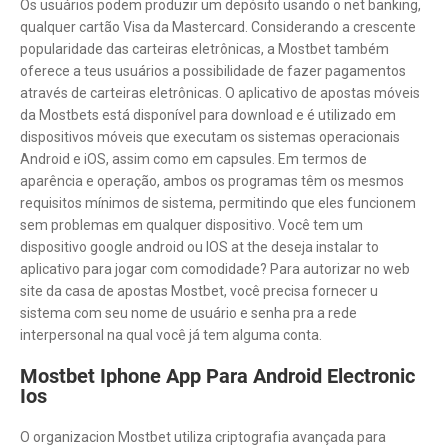
Os usuários podem produzir um depósito usando o net banking,
qualquer cartão Visa da Mastercard. Considerando a crescente
popularidade das carteiras eletrônicas, a Mostbet também
oferece a teus usuários a possibilidade de fazer pagamentos
através de carteiras eletrônicas. O aplicativo de apostas móveis
da Mostbets está disponível para download e é utilizado em
dispositivos móveis que executam os sistemas operacionais
Android e iOS, assim como em capsules. Em termos de
aparência e operação, ambos os programas têm os mesmos
requisitos mínimos de sistema, permitindo que eles funcionem
sem problemas em qualquer dispositivo. Você tem um
dispositivo google android ou IOS at the deseja instalar to
aplicativo para jogar com comodidade? Para autorizar no web
site da casa de apostas Mostbet, você precisa fornecer u
sistema com seu nome de usuário e senha pra a rede
interpersonal na qual você já tem alguma conta.
Mostbet Iphone App Para Android Electronic
Ios
O organizacion Mostbet utiliza criptografia avançada para