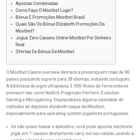
Apostas Combinadas
Como Faço O Mostbet Login?
Bônus E Promoções Mostbet Brasil
Quais São Os Bônus Elizabeth Promoções Da
Mostbet?
Jogue Zero Cassino Online Mostbet Por Dinheiro
Real
Ofertas De Bônus Da Mostbet
O Mostbet Casino overview destaca a presença em mais de 90
países possuindo suporte para 28 idiomas, incluindo português.
A biblioteca de jogos ultrapassa 3. 000 títulos de fornecedores
premium tais como NetEnt, Pragmatic Perform, Evolution
Gaming e Microgaming. Dispopnibiliza alguma variedade de
métodos de depósito elizabeth saque da Mostbet,
especialmente para operating-system jogadores portugueses.
Se não quiser baixar o aplicativo, você pode apostar electronic
jogar em 1 cassino diretamente carry out seu celular, usando a