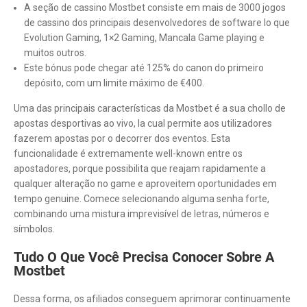
A seção de cassino Mostbet consiste em mais de 3000 jogos
de cassino dos principais desenvolvedores de software lo que
Evolution Gaming, 1×2 Gaming, Mancala Game playing e
muitos outros.
Este bónus pode chegar até 125% do canon do primeiro
depósito, com um limite máximo de €400.
Uma das principais características da Mostbet é a sua chollo de
apostas desportivas ao vivo, la cual permite aos utilizadores
fazerem apostas por o decorrer dos eventos. Esta
funcionalidade é extremamente well-known entre os
apostadores, porque possibilita que reajam rapidamente a
qualquer alteração no game e aproveitem oportunidades em
tempo genuine. Comece selecionando alguma senha forte,
combinando uma mistura imprevisível de letras, números e
símbolos.
Tudo O Que Você Precisa Conocer Sobre A
Mostbet
Dessa forma, os afiliados conseguem aprimorar continuamente