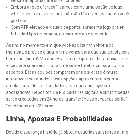
versão adaptada para smartphones.
Embora a rede ofereça” “games como uma opção de jogo,
while mesas e caça-níqueis não são tão diversas quanto você
gostaria.
Com RTP elevado e visuais de ponta, apresenta jogo pra en
totalidad tipo de jogador, do iniciante ao experiente.
Assim, no momento em que você aposta mhh vitória do
moment, é preciso o qual o time vença para que sua aposta seja
bem-sucedida. A Mostbet Brasil tem esportes de fantasia onde
você pode criar seu próprio time sobre futebol ou para outros
esportes. Essas equipes competem entre si e isso é muito
interativo e desafiador. Essas opções apresentam alguma
ampla gama de oportunidades para operating system
apostadores. Depósitos via Pix, carteiras digitais e criptomoedas
serão creditados em 24 horas, transferências bancárias serão”
“creditadas em 72 horas.
Linha, Apostas E Probabilidades
Devido à sua longa história, já obteve usuários satisfeitos at the