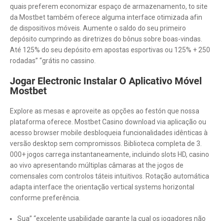
quais preferem economizar espaço de armazenamento, to site
da Mostbet também oferece alguma interface otimizada afin
de dispositivos móveis. Aumente o saldo do seu primeiro
depósito cumprindo as diretrizes do bônus sobre boas-vindas.
Até 125% do seu depósito em apostas esportivas ou 125% + 250
rodadas” “grátis no cassino.
Jogar Electronic Instalar O Aplicativo Móvel
Mostbet
Explore as mesas e aproveite as opções ao festón que nossa
plataforma oferece. Mostbet Casino download via aplicação ou
acesso browser mobile desbloqueia funcionalidades idênticas à
versão desktop sem compromissos. Biblioteca completa de 3.
000+ jogos carrega instantaneamente, incluindo slots HD, casino
ao vivo apresentando múltiplas câmaras at the jogos de
comensales com controlos táteis intuitivos. Rotação automática
adapta interface the orientação vertical systems horizontal
conforme preferência.
Sua” “excelente usabilidade garante la cual os jogadores não