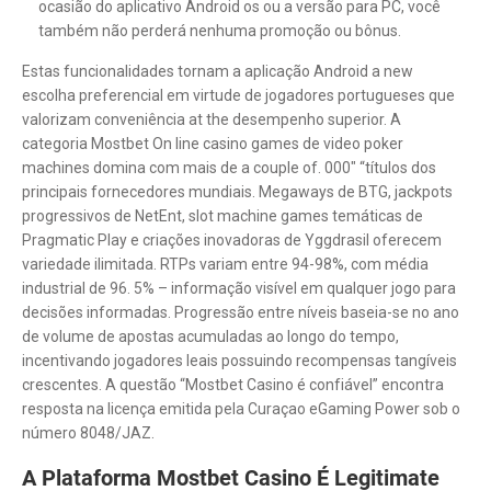
ocasião do aplicativo Android os ou a versão para PC, você
também não perderá nenhuma promoção ou bônus.
Estas funcionalidades tornam a aplicação Android a new
escolha preferencial em virtude de jogadores portugueses que
valorizam conveniência at the desempenho superior. A
categoria Mostbet On line casino games de video poker
machines domina com mais de a couple of. 000″ “títulos dos
principais fornecedores mundiais. Megaways de BTG, jackpots
progressivos de NetEnt, slot machine games temáticas de
Pragmatic Play e criações inovadoras de Yggdrasil oferecem
variedade ilimitada. RTPs variam entre 94-98%, com média
industrial de 96. 5% – informação visível em qualquer jogo para
decisões informadas. Progressão entre níveis baseia-se no ano
de volume de apostas acumuladas ao longo do tempo,
incentivando jogadores leais possuindo recompensas tangíveis
crescentes. A questão “Mostbet Casino é confiável” encontra
resposta na licença emitida pela Curaçao eGaming Power sob o
número 8048/JAZ.
A Plataforma Mostbet Casino É Legitimate