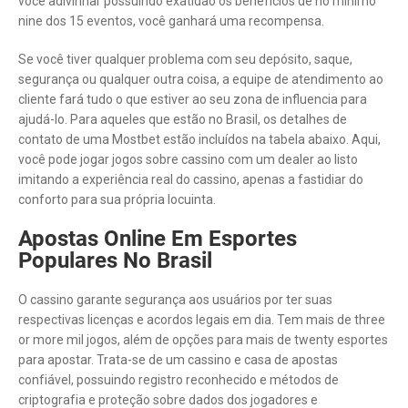
você adivinhar possuindo exatidão os beneficios de no mínimo
nine dos 15 eventos, você ganhará uma recompensa.
Se você tiver qualquer problema com seu depósito, saque,
segurança ou qualquer outra coisa, a equipe de atendimento ao
cliente fará tudo o que estiver ao seu zona de influencia para
ajudá-lo. Para aqueles que estão no Brasil, os detalhes de
contato de uma Mostbet estão incluídos na tabela abaixo. Aqui,
você pode jogar jogos sobre cassino com um dealer ao listo
imitando a experiência real do cassino, apenas a fastidiar do
conforto para sua própria locuinta.
Apostas Online Em Esportes
Populares No Brasil
O cassino garante segurança aos usuários por ter suas
respectivas licenças e acordos legais em dia. Tem mais de three
or more mil jogos, além de opções para mais de twenty esportes
para apostar. Trata-se de um cassino e casa de apostas
confiável, possuindo registro reconhecido e métodos de
criptografia e proteção sobre dados dos jogadores e