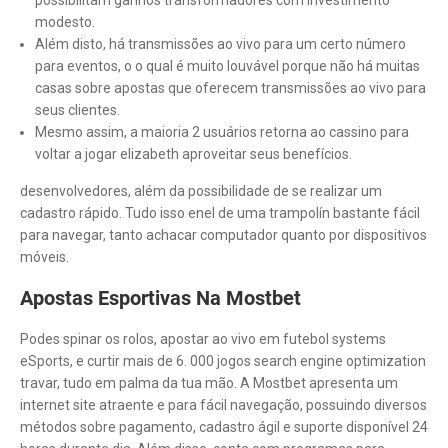
modesto.
Além disto, há transmissões ao vivo para um certo número
para eventos, o o qual é muito louvável porque não há muitas
casas sobre apostas que oferecem transmissões ao vivo para
seus clientes.
Mesmo assim, a maioria 2 usuários retorna ao cassino para
voltar a jogar elizabeth aproveitar seus benefícios.
desenvolvedores, além da possibilidade de se realizar um
cadastro rápido. Tudo isso enel de uma trampolín bastante fácil
para navegar, tanto achacar computador quanto por dispositivos
móveis.
Apostas Esportivas Na Mostbet
Podes spinar os rolos, apostar ao vivo em futebol systems
eSports, e curtir mais de 6. 000 jogos search engine optimization
travar, tudo em palma da tua mão. A Mostbet apresenta um
internet site atraente e para fácil navegação, possuindo diversos
métodos sobre pagamento, cadastro ágil e suporte disponível 24