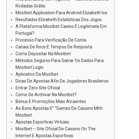
Rodadas Grátis
Mostbet Application Para Android Elizabeth Ios
Resultados Elizabeth Estatísticas Dos Jogos
A Plataforma Mostbet Casino É Legitimate Em
Portugal?
Processo Para Verificação De Conta
Canais De Roce E Tempos De Resposta
Como Depositar Na Mostbet
Métodos Seguros Para Salvar Os Dados Para
Mostbet Login
Aplicativo Da Mostbet
Dicas De Apostas Afin De Jogadores Brasileiros
Entrar Zero Site Oficial
Como Se Archivar Na Mostbet?
Bônus E Promoções Mais Atraentes
As Bons Apostas E” “Games De Cassino Mhh
Mostbet
Apostas Esportivas Virtuais
Mostbet – Site Oficial De Cassino On The
Internet E Apostas Esportivas