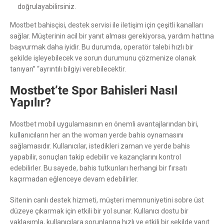
doğrulayabilirsiniz.
Mostbet bahisçisi, destek servisi ile iletişim için çeşitli kanalları
sağlar. Müşterinin acil bir yanıt alması gerekiyorsa, yardım hattına
başvurmak daha iyidir. Bu durumda, operatör talebi hızlı bir
şekilde işleyebilecek ve sorun durumunu çözmenize olanak
tanıyan” “ayrıntılı bilgiyi verebilecektir.
Mostbet’te Spor Bahisleri Nasıl
Yapılır?
Mostbet mobil uygulamasının en önemli avantajlarından biri,
kullanıcıların her an the woman yerde bahis oynamasını
sağlamasıdır. Kullanıcılar, istedikleri zaman ve yerde bahis
yapabilir, sonuçları takip edebilir ve kazançlarını kontrol
edebilirler. Bu sayede, bahis tutkunları herhangi bir fırsatı
kaçırmadan eğlenceye devam edebilirler.
Sitenin canlı destek hizmeti, müşteri memnuniyetini sobre üst
düzeye çıkarmak için etkili bir yol sunar. Kullanıcı dostu bir
yaklaşımla, kullanıcılara sorunlarına hızlı ve etkili bir şekilde yanıt