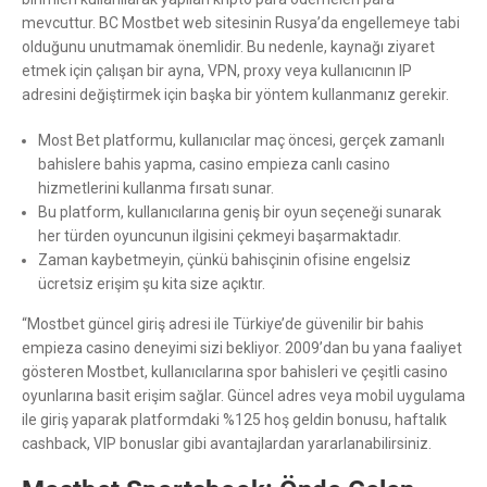
mevcuttur. BC Mostbet web sitesinin Rusya’da engellemeye tabi
olduğunu unutmamak önemlidir. Bu nedenle, kaynağı ziyaret
etmek için çalışan bir ayna, VPN, proxy veya kullanıcının IP
adresini değiştirmek için başka bir yöntem kullanmanız gerekir.
Most Bet platformu, kullanıcılar maç öncesi, gerçek zamanlı
bahislere bahis yapma, casino empieza canlı casino
hizmetlerini kullanma fırsatı sunar.
Bu platform, kullanıcılarına geniş bir oyun seçeneği sunarak
her türden oyuncunun ilgisini çekmeyi başarmaktadır.
Zaman kaybetmeyin, çünkü bahisçinin ofisine engelsiz
ücretsiz erişim şu kita size açıktır.
“Mostbet güncel giriş adresi ile Türkiye’de güvenilir bir bahis
empieza casino deneyimi sizi bekliyor. 2009’dan bu yana faaliyet
gösteren Mostbet, kullanıcılarına spor bahisleri ve çeşitli casino
oyunlarına basit erişim sağlar. Güncel adres veya mobil uygulama
ile giriş yaparak platformdaki %125 hoş geldin bonusu, haftalık
cashback, VIP bonuslar gibi avantajlardan yararlanabilirsiniz.