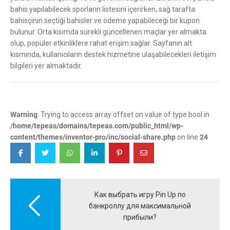
bahis yapılabilecek sporların listesini içerirken, sağ tarafta
bahisçinin seçtiği bahisler ve ödeme yapabileceği bir kupon
bulunur. Orta kısımda sürekli güncellenen maçlar yer almakta
olup, popüler etkinliklere rahat erişim sağlar. Sayfanın alt
kısmında, kullanıcıların destek hizmetine ulaşabilecekleri iletişim
bilgileri yer almaktadır.
Warning
: Trying to access array offset on value of type bool in
/home/tepeas/domains/tepeas.com/public_html/wp-
content/themes/inventor-pro/inc/social-share.php
on line
24
Post
navigation
Как выбрать игру Pin Up по
банкроллу для максимальной
прибыли?