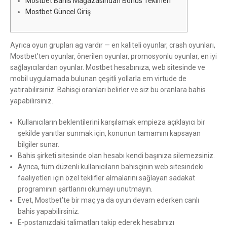
Mostbet Bahis Mağazasından Bonus Teklifleri
Mostbet Güncel Giriş
Ayrıca oyun grupları ag vardır — en kaliteli oyunlar, crash oyunları,
Mostbet’ten oyunlar, önerilen oyunlar, promosyonlu oyunlar, en iyi
sağlayıcılardan oyunlar. Mostbet hesabınıza, web sitesinde ve
mobil uygulamada bulunan çeşitli yollarla em virtude de
yatırabilirsiniz. Bahisçi oranları belirler ve siz bu oranlara bahis
yapabilirsiniz.
Kullanıcıların beklentilerini karşılamak empieza açıklayıcı bir
şekilde yanıtlar sunmak için, konunun tamamını kapsayan
bilgiler sunar.
Bahis şirketi sitesinde olan hesabı kendi başınıza silemezsiniz.
Ayrıca, tüm düzenli kullanıcıların bahisçinin web sitesindeki
faaliyetleri için özel teklifler almalarını sağlayan sadakat
programının şartlarını okumayı unutmayın.
Evet, Mostbet’te bir maç ya da oyun devam ederken canlı
bahis yapabilirsiniz.
E-postanızdaki talimatları takip ederek hesabınızı