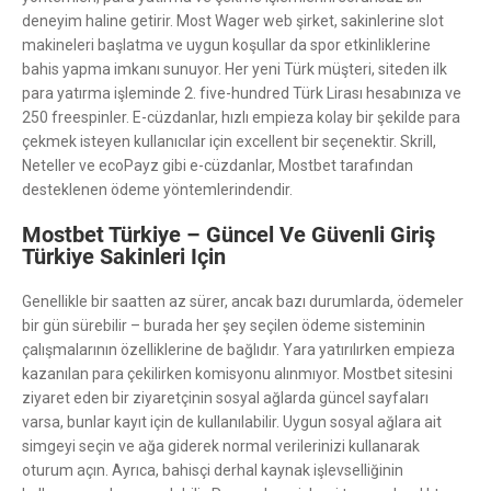
deneyim haline getirir. Most Wager web şirket, sakinlerine slot
makineleri başlatma ve uygun koşullar da spor etkinliklerine
bahis yapma imkanı sunuyor. Her yeni Türk müşteri, siteden ilk
para yatırma işleminde 2. five-hundred Türk Lirası hesabınıza ve
250 freespinler. E-cüzdanlar, hızlı empieza kolay bir şekilde para
çekmek isteyen kullanıcılar için excellent bir seçenektir. Skrill,
Neteller ve ecoPayz gibi e-cüzdanlar, Mostbet tarafından
desteklenen ödeme yöntemlerindendir.
Mostbet Türkiye – Güncel Ve Güvenli Giriş
Türkiye Sakinleri Için
Genellikle bir saatten az sürer, ancak bazı durumlarda, ödemeler
bir gün sürebilir – burada her şey seçilen ödeme sisteminin
çalışmalarının özelliklerine de bağlıdır. Yara yatırılırken empieza
kazanılan para çekilirken komisyonu alınmıyor. Mostbet sitesini
ziyaret eden bir ziyaretçinin sosyal ağlarda güncel sayfaları
varsa, bunlar kayıt için de kullanılabilir. Uygun sosyal ağlara ait
simgeyi seçin ve ağa giderek normal verilerinizi kullanarak
oturum açın. Ayrıca, bahisçi derhal kaynak işlevselliğinin