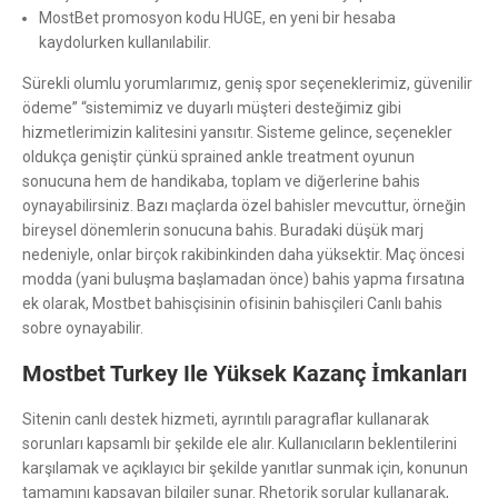
MostBet promosyon kodu HUGE, en yeni bir hesaba
kaydolurken kullanılabilir.
Sürekli olumlu yorumlarımız, geniş spor seçeneklerimiz, güvenilir
ödeme” “sistemimiz ve duyarlı müşteri desteğimiz gibi
hizmetlerimizin kalitesini yansıtır. Sisteme gelince, seçenekler
oldukça geniştir çünkü sprained ankle treatment oyunun
sonucuna hem de handikaba, toplam ve diğerlerine bahis
oynayabilirsiniz. Bazı maçlarda özel bahisler mevcuttur, örneğin
bireysel dönemlerin sonucuna bahis. Buradaki düşük marj
nedeniyle, onlar birçok rakibinkinden daha yüksektir. Maç öncesi
modda (yani buluşma başlamadan önce) bahis yapma fırsatına
ek olarak, Mostbet bahisçisinin ofisinin bahisçileri Canlı bahis
sobre oynayabilir.
Mostbet Turkey Ile Yüksek Kazanç İmkanları
Sitenin canlı destek hizmeti, ayrıntılı paragraflar kullanarak
sorunları kapsamlı bir şekilde ele alır. Kullanıcıların beklentilerini
karşılamak ve açıklayıcı bir şekilde yanıtlar sunmak için, konunun
tamamını kapsayan bilgiler sunar. Rhetorik sorular kullanarak,