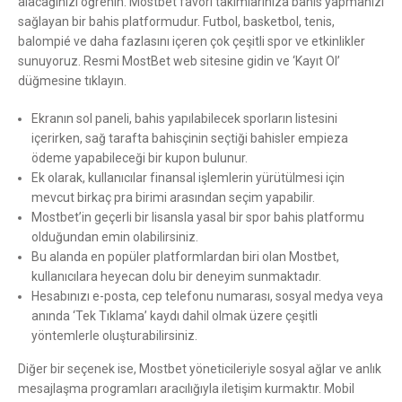
alacağınızı öğrenin. Mostbet favori takımlarınıza bahis yapmanızı
sağlayan bir bahis platformudur. Futbol, basketbol, tenis,
balompié ve daha fazlasını içeren çok çeşitli spor ve etkinlikler
sunuyoruz. Resmi MostBet web sitesine gidin ve ‘Kayıt Ol’
düğmesine tıklayın.
Ekranın sol paneli, bahis yapılabilecek sporların listesini
içerirken, sağ tarafta bahisçinin seçtiği bahisler empieza
ödeme yapabileceği bir kupon bulunur.
Ek olarak, kullanıcılar finansal işlemlerin yürütülmesi için
mevcut birkaç pra birimi arasından seçim yapabilir.
Mostbet’in geçerli bir lisansla yasal bir spor bahis platformu
olduğundan emin olabilirsiniz.
Bu alanda en popüler platformlardan biri olan Mostbet,
kullanıcılara heyecan dolu bir deneyim sunmaktadır.
Hesabınızı e-posta, cep telefonu numarası, sosyal medya veya
anında ‘Tek Tıklama’ kaydı dahil olmak üzere çeşitli
yöntemlerle oluşturabilirsiniz.
Diğer bir seçenek ise, Mostbet yöneticileriyle sosyal ağlar ve anlık
mesajlaşma programları aracılığıyla iletişim kurmaktır. Mobil