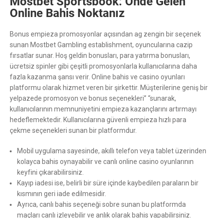
Mostbet Sportsbook: Önde Gelen
Online Bahis Noktanız
Bonus empieza promosyonlar açısından ag zengin bir seçenek
sunan Mostbet Gambling establishment, oyuncularına cazip
fırsatlar sunar. Hoş geldin bonusları, para yatırma bonusları,
ücretsiz spinler gibi çeşitli promosyonlarla kullanıcılarına daha
fazla kazanma şansı verir. Online bahis ve casino oyunları
platformu olarak hizmet veren bir şirkettir. Müşterilerine geniş bir
yelpazede promosyon ve bonus seçenekleri” “sunarak,
kullanıcılarının memnuniyetini empieza kazançlarını artırmayı
hedeflemektedir. Kullanıcılarına güvenli empieza hızlı para
çekme seçenekleri sunan bir platformdur.
Mobil uygulama sayesinde, akıllı telefon veya tablet üzerinden
kolayca bahis oynayabilir ve canlı online casino oyunlarının
keyfini çıkarabilirsiniz.
Kayıp iadesi ise, belirli bir süre içinde kaybedilen paraların bir
kısmının geri iade edilmesidir.
Ayrıca, canlı bahis seçeneği sobre sunan bu platformda
maçları canlı izleyebilir ve anlık olarak bahis yapabilirsiniz.