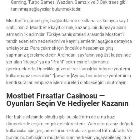
Gaming, Turbo Games, Wazdan, Gamzix ve 3 Oak trees gibi
tanınmış sağlayıcılar bulunmaktadır.
Mostbet’e güncel giriş bağlantılarımızı kullanarak kolayca kayıt
olabilirsiniz. Mostbet’e kayıt olmak, kazançlı bir dünyaya adım
atmanın ilk adımıdır. Türkiye bahis siteleri arasında Mostbet’i
tercih edenlerin nedenlerini ve kayıt işlemlerini aşağıda detaylıca
anlatıyoruz. Para çekmek için öncelikle hesabınıza giriş
yapmanız gerekmektedir. Ardından, sayfanın sağ üst köşesinde
yer alan “Hesap” ya da “Profil” sekmesine tıklamanız
gerekmektedir. Öncelikle güvenilir ve lisanslı bir ödeme yöntemi
kullanmanız önemlidir.” “[newline]Ayrıca, her ödeme yönteminin
kendi kuralları empieza işlem süreleri olabileceğini unutmayın.
Mostbet Fırsatlar Casinosu —
Oyunları Seçin Ve Hediyeler Kazanın
Her bahis sitesinde olduğu gibi bu platform de uma bazı
dönemlerde erişim engeli getirilmektedir. Web sitemiz siz değerli
kullanıcılar için giriş adresini sürekli olarak güncel tutmaktadır. Ve
bunlar, bu bahisçinin müşterisi olan herkesin yaşayabileceği tüm