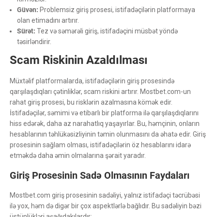
Güvən:
Problemsiz giriş prosesi, istifadəçilərin platformaya
olan etimadını artırır.
Sürət:
Tez və səmərəli giriş, istifadəçini müsbət yöndə
təsirləndirir.
Scam Riskinin Azaldılması
Müxtəlif platformalarda, istifadəçilərin giriş prosesində
qarşılaşdıqları çətinliklər, scam riskini artırır. Mostbet.com-un
rahat giriş prosesi, bu risklərin azalmasına kömək edir.
İstifadəçilər, səmimi və etibarlı bir platforma ilə qarşılaşdıqlarını
hiss edərək, daha az narahatlıq yaşayırlar. Bu, həmçinin, onların
hesablarının təhlükəsizliyinin təmin olunmasını da əhatə edir. Giriş
prosesinin sağlam olması, istifadəçilərin öz hesablarını idarə
etməkdə daha əmin olmalarına şərait yaradır.
Giriş Prosesinin Sadə Olmasının Faydaları
Mostbet.com giriş prosesinin sadəliyi, yalnız istifadəçi təcrübəsi
ilə yox, həm də digər bir çox aspektlərlə bağlıdır. Bu sadəliyin bəzi
üstünlükləri aşağıdakılardır: