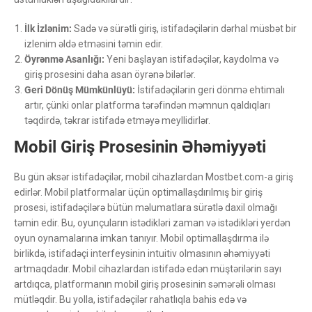
İlk İzlənim:
Sadə və sürətli giriş, istifadəçilərin dərhal müsbət bir
izlenim əldə etməsini təmin edir.
Öyrənmə Asanlığı:
Yeni başlayan istifadəçilər, kaydolma və
giriş prosesini daha asan öyrənə bilərlər.
Geri Dönüş Mümkünlüyü:
İstifadəçilərin geri dönmə ehtimalı
artır, çünki onlar platforma tərəfindən məmnun qaldıqları
təqdirdə, təkrar istifadə etməyə meyllidirlər.
Mobil Giriş Prosesinin Əhəmiyyəti
Bu gün əksər istifadəçilər, mobil cihazlardan Mostbet.com-a giriş
edirlər. Mobil platformalar üçün optimallaşdırılmış bir giriş
prosesi, istifadəçilərə bütün məlumatlara sürətlə daxil olmağı
təmin edir. Bu, oyunçuların istədikləri zaman və istədikləri yerdən
oyun oynamalarına imkan tanıyır. Mobil optimallaşdırma ilə
birlikdə, istifadəçi interfeysinin intuitiv olmasının əhəmiyyəti
artmaqdadır. Mobil cihazlardan istifadə edən müştərilərin sayı
artdıqca, platformanın mobil giriş prosesinin səmərəli olması
mütləqdir. Bu yolla, istifadəçilər rahatlıqla bahis edə və