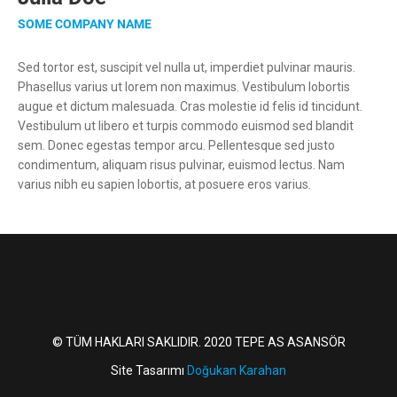
SOME COMPANY NAME
Sed tortor est, suscipit vel nulla ut, imperdiet pulvinar mauris.
Phasellus varius ut lorem non maximus. Vestibulum lobortis
augue et dictum malesuada. Cras molestie id felis id tincidunt.
Vestibulum ut libero et turpis commodo euismod sed blandit
sem. Donec egestas tempor arcu. Pellentesque sed justo
condimentum, aliquam risus pulvinar, euismod lectus. Nam
varius nibh eu sapien lobortis, at posuere eros varius.
© TÜM HAKLARI SAKLIDIR. 2020 TEPE AS ASANSÖR
Site Tasarımı
Doğukan Karahan