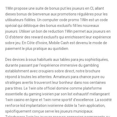
1Win propose une suite de bonus put les joueurs en CI, allant
dieses bonus de bienvenue aux promotions régulières pour les
utilisateurs fidèles. Un computer code promo 1Win est un code
spécial qui débloque des bonus exclusifs fill les nouveaux
joueurs. Utiliser un bon de reduction 1Win permet aux joueurs en
CI d’obtenir des reward exclusifs qui enrichissent leur expérience
sobre jeu. En Côte d’Ivoire, Mobile Cash est devenu le mode de
paiement le plus pratique au quotidien.
Des devices à sous habituels aux tables para jeu sophistiquées,
durante passant par l’expérience immersive du gambling
establishment avec croupiers sobre direct, notre brochure
répond à toutes les attentes. Amateurs para chance pure ou
stratèges avertis trouveront leur bonheur dans nos centaines
para titres. Le 1win site officiel domine comme plateforme
essentielle du gaming ivoirien par son list exhaustif mélangeant
1win casino en ligne et 1win rome sportif d’excellence. La société
renforce kid implantation ivoirienne doble la 1win application,
spécifiquement conçue serve les joueurs municipaux.
Telecharger 1win les joueurs procure connexion permanente au