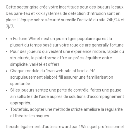
Cette sector grise crée votre incertitude pour des joueurs locaux.
Des pare-feu et kklk systèmes de détection d’intrusion sont en
place. L’équipe sobre sécurité surveille l’activité du site 24h/24 et
7j/7.
« Fortune Wheel » est un jeu en ligne populaire qui est la
plupart du temps basé sur votre roue de are generally fortune.
Pour des joueurs qui veulent une expérience mobile, rapide ou
structurée, la plateforme offre un précis équilibre entre
simplicité, variété et offers.
Chaque module du 1win web-site officiel a été
scrupuleusement élaboré fill assurer une familiarisation
spontanée.
Si les joueurs sentez une perte de contrôle, faites une pause
ain sollicitez de l’aide auprès de solutions d’accompagnement
appropriés.
Toutefois, adopter une méthode stricte améliore la régularité
et théatre les risques.
Il existe également d’autres reward par 1Win, quel professionnel