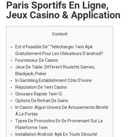
Paris Sportifs En Ligne,
Jeux Casino & Application
Content
Est-il Feasible De” “télécharger 1win Apk
Gratuitement Pour Les Utilisateurs D’android?
Fournisseur De Casino
Jeux De Table: Different Roulette Games,
Blackjack, Poker
In Gambling Establishment Côte D’ivoire
Réputation De 1win Casino
Glossaire Rapide 1win Ci
Options De Retrait De Gains
In Casino: Algun Univers De Amusements Illimité
À Le Portée
Types De Pronostics En Se Promenant Sur La
Plateforme 1win
Installation Android: Apk En Toute Sécurité