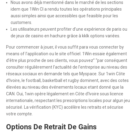
Nous avons déjà mentionné dans le marché de les sections
idem que 1Win CI a rendu toutes les opérations principales
aussi simples ainsi que accessibles que feasible pour les
customers.
Les utilisateurs peuvent profiter d’une expérience de paris ou
de jeux de casino en hachure grâce à kklk options variées.
Pour commencer à jouer, il vous suffit para vous connecter by
means of l’application ou le site officiel. 1Win essaie également
d’être plus proche de ses clients, vous pouvez” “par conséquent
consulter régulièrement l’actualité de l’entreprise au niveau des
réseaux sociaux en demande tels que Myspace. Sur 1win Côte
d’Ivoire, le football, basketball et rugby dominent, avec des cotes
élevées au niveau des événements locaux etant donné que la
CAN. Oui, 1win opère légalement en Côte d’Ivoire sous licence
internationale, respectant les prescriptions locales pour algun jeu
sécurisé. La vérification (KYC) accélère les retraits et sécurise
votre compte.
Options De Retrait De Gains