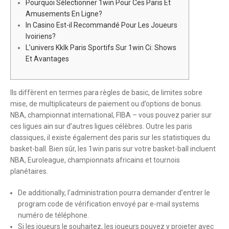
Pourquoi Sélectionner 1win Pour Ces Paris Et
Amusements En Ligne?
In Casino Est-il Recommandé Pour Les Joueurs
Ivoiriens?
L’univers Kklk Paris Sportifs Sur 1win Ci: Shows
Et Avantages
Ils diffèrent en termes para règles de basic, de limites sobre
mise, de multiplicateurs de paiement ou d’options de bonus.
NBA, championnat international, FIBA – vous pouvez parier sur
ces ligues ain sur d’autres ligues célèbres. Outre les paris
classiques, il existe également des paris sur les statistiques du
basket-ball. Bien sûr, les 1win paris sur votre basket-ball incluent
NBA, Euroleague, championnats africains et tournois
planétaires.
De additionally, l’administration pourra demander d’entrer le
program code de vérification envoyé par e-mail systems
numéro de téléphone.
Si les joueurs le souhaitez, les joueurs pouvez y projeter avec