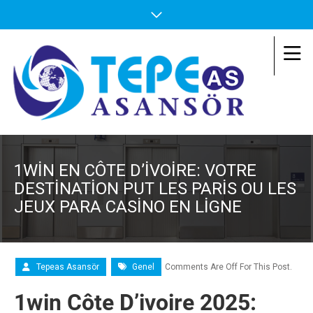
1WIN EN CÔTE D’IVOIRE: VOTRE
DESTINATION PUT LES PARIS OU LES
JEUX PARA CASINO EN LIGNE
Tepeas Asansör
Genel
Comments Are Off For This Post.
1win Côte D’ivoire 2025: