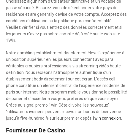
Choisissez algun nom d’utilisateur distinctive et un vocable de
passe sécurisé. Assurez-vous de sélectionner votre pays de
résidence et are generally devise de votre compte. Acceptez des
conditions d’utilisation ou la politique para confidentialité.
Veuillez vérifier si vous entrez des données correctement et si
les joueurs n’avez pas sobre compte déjà créé sur le web-site
1Win.
Notre gambling establishment directement élève l’expérience à
un position supérieur en les joueurs connectant avec para
véritables croupiers professionnels via streaming vidéo haute
définition. Nous recréons l’atmosphère authentique d’un
établissement body directement sur cet écran. L’accès cell
phone constitue un élément central de l’expérience moderne de
paris sur internet. Notre program mobile vous donne la possibilité
de parier et d’accéder à vos jeux préférés où que vous soyez.
Grâce au signal promo 1win Côte d’Ivoire, les nouveaux”
“utilisateurs ivoiriens peuvent recevoir un bonus de bienvenue
jusqu’à five-hundred % sur leur premier dépôt
1win connexion
.
Fournisseur De Casino