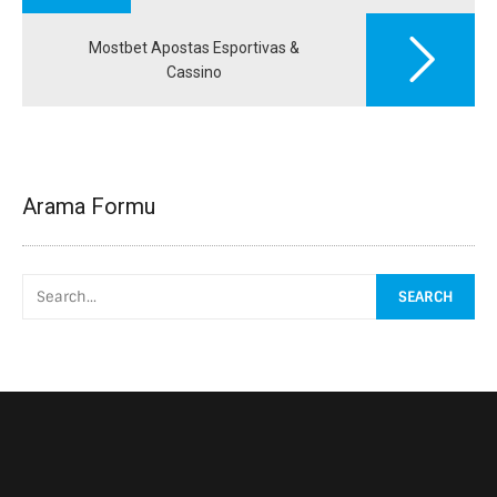
Mostbet Apostas Esportivas &
Cassino
Arama Formu