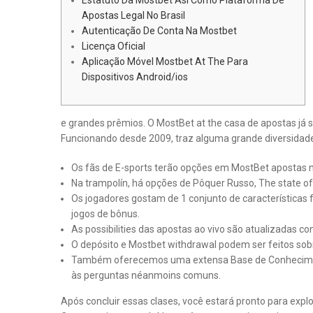
Apostas Legal No Brasil
Autenticação De Conta Na Mostbet
Licença Oficial
Aplicação Móvel Mostbet At The Para
Dispositivos Android/ios
e grandes prêmios. O MostBet at the casa de apostas já 
Funcionando desde 2009, traz alguma grande diversidade
Os fãs de E-sports terão opções em MostBet apostas 
Na trampolín, há opções de Pôquer Russo, The state of
Os jogadores gostam de 1 conjunto de características fab
jogos de bônus.
As possibilities das apostas ao vivo são atualizadas c
O depósito e Mostbet withdrawal podem ser feitos sobr
Também oferecemos uma extensa Base de Conheciment
às perguntas néanmoins comuns.
Após concluir essas clases, você estará pronto para exp