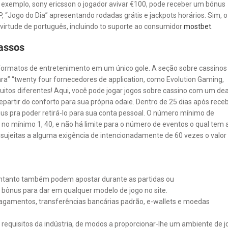
exemplo, sony ericsson o jogador avivar €100, pode receber um bónus
, “Jogo do Dia” apresentando rodadas grátis e jackpots horários. Sim, o
virtude de português, incluindo to suporte ao consumidor
mostbet
.
Passos
 formatos de entretenimento em um único gole. A seção sobre cassinos
ra” “twenty four fornecedores de application, como Evolution Gaming,
uitos diferentes! Aqui, você pode jogar jogos sobre cassino com um dea
repartir do conforto para sua própria odaie. Dentro de 25 dias após rece
nus pra poder retirá-lo para sua conta pessoal. O número mínimo de
no mínimo 1, 40, e não há limite para o número de eventos o qual tem 
o sujeitas a alguma exigência de intencionadamente de 60 vezes o valor
ntanto também podem apostar durante as partidas ou
bônus para dar em qualquer modelo de jogo no site.
 pagamentos, transferências bancárias padrão, e-wallets e moedas
requisitos da indústria, de modos a proporcionar-lhe um ambiente de j