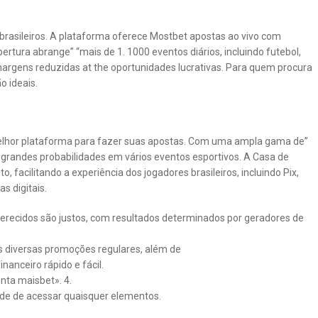
 brasileiros. A plataforma oferece Mostbet apostas ao vivo com
bertura abrange” “mais de 1. 1000 eventos diários, incluindo futebol,
margens reduzidas at the oportunidades lucrativas. Para quem procura
o ideais.
melhor plataforma para fazer suas apostas. Com uma ampla gama de”
 grandes probabilidades em vários eventos esportivos. A Casa de
facilitando a experiência dos jogadores brasileiros, incluindo Pix,
s digitais.
ferecidos são justos, com resultados determinados por geradores de
s diversas promoções regulares, além de
nanceiro rápido e fácil.
onta maisbet». 4.
ude de acessar quaisquer elementos.