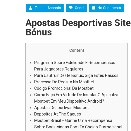
Tepeas Asansör
Genel
No Comments
Apostas Desportivas Sit
Bónus
Content
Programa Sobre Fidelidade E Recompensas
Para Jogadores Regulares
Para Usufruir Deste Bónus, Siga Estes Passos
Processo De Registo Na Mostbet
Código Promocional Da Mostbet
Como Faço Em Virtude De Instalar O Aplicativo
Mostbet Em Meu Dispositivo Android?
Apostas Desportivas Mostbet
Depósitos At The Saques
Mostbet Brasil – Ganhe Uma Recompensa
Sobre Boas-vindas Com To Código Promocional