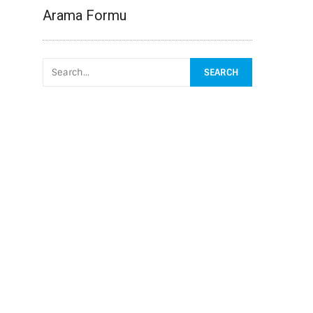
Arama Formu