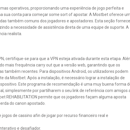
emas operativos, proporcionando uma experiência de jogo perfeita e
in na sua conta para começar some sort of apostar. A Mostbet oferece u
vidas também comuns dos jogadores e apostadores. Esta seção fornec
indo a necessidade de assistência direta de uma equipe de suporte. A
ia realista.
, certifique-se para que a VPN esteja ativada durante esta etapa. Al
ndo mais frequência carry out que a versão web, garantindo que os
as também recentes. Para dispositivos Android, os utilizadores podem
e da Mostbet. Após a instalação, é necessário lograr a instalação de
 dispositivo. Este programa de recomendação é uma muy buena forma d
l, simplesmente por partilharem o seu link de referência com amigos 
tbet REHABILITATION permite que os jogadores façam alguma aposta
perda do canon apostado.
 jogos de cassino afin de jogar por recurso financeiro real e
nterativo e desafiador.