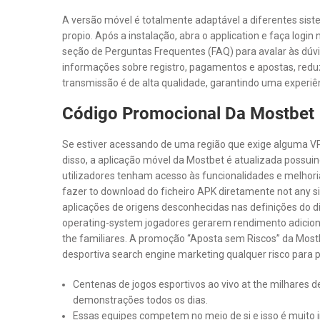
A versão móvel é totalmente adaptável a diferentes sist
propio. Após a instalação, abra o application e faça log
seção de Perguntas Frequentes (FAQ) para avalar às dú
informações sobre registro, pagamentos e apostas, reduz
transmissão é de alta qualidade, garantindo uma experiênc
Código Promocional Da Mostbet
Se estiver acessando de uma região que exige alguma VPN
disso, a aplicação móvel da Mostbet é atualizada possui
utilizadores tenham acesso às funcionalidades e melhori
fazer to download do ficheiro APK diretamente not any sit
aplicações de origens desconhecidas nas definições do
operating-system jogadores gerarem rendimento adiciona
the familiares. A promoção “Aposta sem Riscos” da Mos
desportiva search engine marketing qualquer risco para 
Centenas de jogos esportivos ao vivo at the milhares de
demonstrações todos os dias.
Essas equipes competem no meio de si e isso é muito i