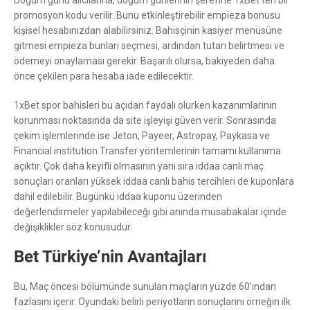
promosyon kodu verilir. Bunu etkinleştirebilir empieza bonusu
kişisel hesabınızdan alabilirsiniz. Bahisçinin kasiyer menüsüne
gitmesi empieza bunları seçmesi, ardından tutarı belirtmesi ve
ödemeyi onaylaması gerekir. Başarılı olursa, bakiyeden daha
önce çekilen para hesaba iade edilecektir.
1xBet spor bahisleri bu açıdan faydalı olurken kazanımlarının
korunması noktasında da site işleyişi güven verir. Sonrasında
çekim işlemlerinde ise Jeton, Payeer, Astropay, Paykasa ve
Financial institution Transfer yöntemlerinin tamamı kullanıma
açıktır. Çok daha keyifli olmasının yanı sıra iddaa canlı maç
sonuçları oranları yüksek iddaa canlı bahis tercihleri de kuponlara
dahil edilebilir. Bugünkü iddaa kuponu üzerinden
değerlendirmeler yapılabileceği gibi anında müsabakalar içinde
değişiklikler söz konusudur.
Bet Türkiye’nin Avantajları
Bu, Maç öncesi bölümünde sunulan maçların yüzde 60’ından
fazlasını içerir. Oyundaki belirli periyotların sonuçlarını örneğin ilk