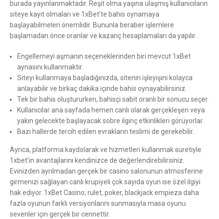
burada yayınlanmaktadır. Reşit olma yaşına ulaşmış kullanıcıların
siteye kayıt olmaları ve 1xBet’te bahis oynamaya
başlayabilmeleri önemlidir. Bununla beraber işlemlere
başlamadan önce oranlar ve kazanç hesaplamaları da yapılır.
Engellemeyi aşmanın seçeneklerinden biri mevcut 1xBet
aynasını kullanmaktır.
Siteyi kullanmaya başladığınızda, sitenin işleyişini kolayca
anlayabilir ve birkaç dakika içinde bahis oynayabilirsiniz.
Tek bir bahis oluştururken, bahisçi sabit oranlı bir sonucu seçer.
Kullanıcılar ana sayfada hemen canlı olarak gerçekleşen veya
yakın gelecekte başlayacak sobre ilginç etkinlikleri görüyorlar.
Bazı hallerde tercih edilen evrakların teslimi de gerekebilir.
Ayrıca, platforma kaydolarak ve hizmetleri kullanmak suretiyle
1xbet’in avantajlarını kendinizce de değerlendirebilirsiniz.
Evinizden ayrılmadan gerçek bir casino salonunun atmosferine
girmenizi sağlayan canlı krupiyeli çok sayıda oyun ise özel ilgiyi
hak ediyor. 1xBet Casino; rulet, poker, blackjack empieza daha
fazla oyunun farklı versiyonlarını sunmasıyla masa oyunu
sevenler için gerçek bir cennettir.