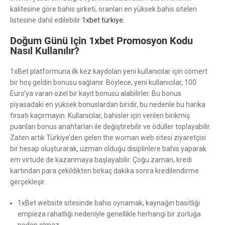
kalitesine göre bahis şirketi, oranları en yüksek bahis siteleri
listesine dahil edilebilir
1xbet türkiye
.
Doğum Günü Için 1xbet Promosyon Kodu
Nasıl Kullanılır?
1xBet platformuna ilk kez kaydolan yeni kullanıcılar için cömert
bir hoş geldin bonusu sağlanır. Böylece, yeni kullanıcılar, 100
Euro’ya varan özel bir kayıt bonusu alabilirler. Bu bonus
piyasadaki en yüksek bonuslardan biridir, bu nedenle bu harika
fırsatı kaçırmayın. Kullanıcılar, bahisler için verilen birikmiş
puanları bonus anahtarları ile değiştirebilir ve ödüller toplayabilir.
Zaten artık Türkiye’den gelen the woman web sitesi ziyaretçisi
bir hesap oluşturarak, uzman olduğu disiplinlere bahis yaparak
em virtude de kazanmaya başlayabilir. Çoğu zaman, kredi
kartından para çekildikten birkaç dakika sonra kredilendirme
gerçekleşir.
1xBet website sitesinde bahis oynamak, kaynağın basitliği
empieza rahatlığı nedeniyle genellikle herhangi bir zorluğa
neden olmaz.