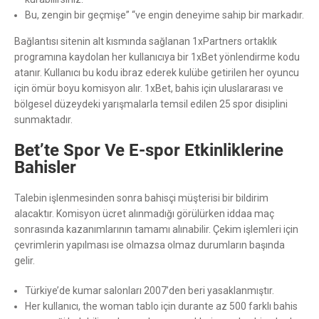
Bu, zengin bir geçmişe” “ve engin deneyime sahip bir markadır.
Bağlantısı sitenin alt kısmında sağlanan 1xPartners ortaklık
programına kaydolan her kullanıcıya bir 1xBet yönlendirme kodu
atanır. Kullanıcı bu kodu ibraz ederek kulübe getirilen her oyuncu
için ömür boyu komisyon alır. 1xBet, bahis için uluslararası ve
bölgesel düzeydeki yarışmalarla temsil edilen 25 spor disiplini
sunmaktadır.
Bet’te Spor Ve E-spor Etkinliklerine
Bahisler
Talebin işlenmesinden sonra bahisçi müşterisi bir bildirim
alacaktır. Komisyon ücret alınmadığı görülürken iddaa maç
sonrasında kazanımlarının tamamı alınabilir. Çekim işlemleri için
çevrimlerin yapılması ise olmazsa olmaz durumların başında
gelir.
Türkiye’de kumar salonları 2007’den beri yasaklanmıştır.
Her kullanıcı, the woman tablo için durante az 500 farklı bahis