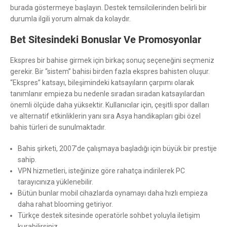
burada göstermeye başlayın. Destek temsilcilerinden belirli bir
durumla ilgili yorum almak da kolaydır.
Bet Sitesindeki Bonuslar Ve Promosyonlar
Ekspres bir bahise girmek için birkaç sonuç seçeneğini seçmeniz
gerekir. Bir “sistem” bahisi birden fazla ekspres bahisten oluşur.
“Ekspres” katsayı, bileşimindeki katsayıların çarpımı olarak
tanımlanır empieza bu nedenle sıradan sıradan katsayılardan
önemli ölçüde daha yüksektir. Kullanıcılar için, çeşitli spor dalları
ve alternatif etkinliklerin yanı sıra Asya handikapları gibi özel
bahis türleri de sunulmaktadır.
Bahis şirketi, 2007’de çalışmaya başladığı için büyük bir prestije
sahip.
VPN hizmetleri, isteğinize göre rahatça indirilerek PC
tarayıcınıza yüklenebilir.
Bütün bunlar mobil cihazlarda oynamayı daha hızlı empieza
daha rahat blooming getiriyor.
Türkçe destek sitesinde operatörle sohbet yoluyla iletişim
kurabilirsiniz.