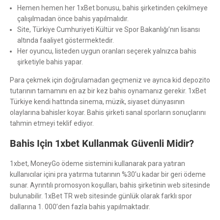
Hemen hemen her 1xBet bonusu, bahis şirketinden çekilmeye
çalışılmadan önce bahis yapılmalıdır.
Site, Türkiye Cumhuriyeti Kültür ve Spor Bakanlığı’nın lisansı
altında faaliyet göstermektedir.
Her oyuncu, listeden uygun oranları seçerek yalnızca bahis
şirketiyle bahis yapar.
Para çekmek için doğrulamadan geçmeniz ve ayrıca kid depozito
tutarının tamamını en az bir kez bahis oynamanız gerekir. 1xBet
Türkiye kendi hattında sinema, müzik, siyaset dünyasının
olaylarına bahisler koyar. Bahis şirketi sanal sporların sonuçlarını
tahmin etmeyi teklif ediyor.
Bahis Için 1xbet Kullanmak Güvenli Midir?
1xbet, MoneyGo ödeme sistemini kullanarak para yatıran
kullanıcılar içini pra yatırma tutarının %30’u kadar bir geri ödeme
sunar. Ayrıntılı promosyon koşulları, bahis şirketinin web sitesinde
bulunabilir. 1xBet TR web sitesinde günlük olarak farklı spor
dallarına 1. 000’den fazla bahis yapılmaktadır.