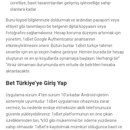
ücretliye, basit tasarımlardan gelişmiş işlevselliğe sahip
olanlara kadar.
Bunu kişisel bilgilerinizle doldurmalı ve ardından pasaport veya
ehliyet gibi tanımlayıcı bir belgenin dijital kopyasını veya
fotoğrafını sağlamalısınız. Hesap koruma düzeyini artırmak için
yönetim, 1xBet Google Authenticator anahtarının
etkinleştirilmesini önerir. Bütün bunlar 1xBet türkçe tahmin
severler için en iyi seçim haline getiriyor. Hemen burada bir hesap
oluşturun ve en iyi koşullarda oynamaya başlayın. Herhangi bir”
“itiraz olmaması durumunda em virtude de belirtilen hesaba
aktarılacaktır.
Bet Türkiye’ye Giriş Yap
Uygulama sürüm 4’ten sürüm 10’a kadar Android işletim
sistemiyle uyumludur. 1xBet uygulaması cihazınıza zarar
vermez, bu nedenle endişe etmeksizin akıllı telefonunuza
güvenle yükleyebilirsiniz. 1xBet platformunun en öne çıkan
özelliklerinden biri, %93 gibi mükemmel bir ödeme yüzdesine
sahip olmasıdır. 1xBet’e kaydolmak mümkün olduğunca basit ve