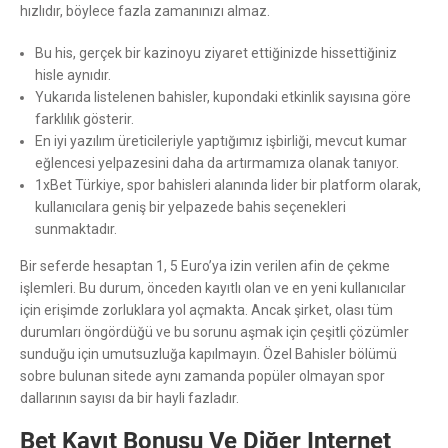
hızlıdır, böylece fazla zamanınızı almaz.
Bu his, gerçek bir kazinoyu ziyaret ettiğinizde hissettiğiniz
hisle aynıdır.
Yukarıda listelenen bahisler, kupondaki etkinlik sayısına göre
farklılık gösterir.
En iyi yazılım üreticileriyle yaptığımız işbirliği, mevcut kumar
eğlencesi yelpazesini daha da artırmamıza olanak tanıyor.
1xBet Türkiye, spor bahisleri alanında lider bir platform olarak,
kullanıcılara geniş bir yelpazede bahis seçenekleri
sunmaktadır.
Bir seferde hesaptan 1, 5 Euro’ya izin verilen afin de çekme
işlemleri. Bu durum, önceden kayıtlı olan ve en yeni kullanıcılar
için erişimde zorluklara yol açmakta. Ancak şirket, olası tüm
durumları öngördüğü ve bu sorunu aşmak için çeşitli çözümler
sunduğu için umutsuzluğa kapılmayın. Özel Bahisler bölümü
sobre bulunan sitede aynı zamanda popüler olmayan spor
dallarının sayısı da bir hayli fazladır.
Bet Kayıt Bonusu Ve Diğer Internet