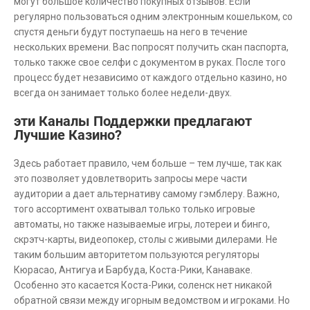
могут большое количество покупных отзывов. Если
регулярно пользоваться одним электронным кошельком, со
спустя деньги будут поступаешь на него в течение
нескольких времени. Вас попросят получить скан паспорта,
только также свое селфи с документом в руках. После того
процесс будет независимо от каждого отдельно казино, но
всегда он занимает только более недели-двух.
эти Каналы Поддержки предлагают
Лучшие Казино?
Здесь работает правило, чем больше – тем лучше, так как
это позволяет удовлетворить запросы мере части
аудитории а дает альтернативу самому гэмблеру. Важно,
того ассортимент охватывал только только игровые
автоматы, но также называемые игры, лотереи и бинго,
скрэтч-карты, видеопокер, столы с живыми дилерами. Не
таким большим авторитетом пользуются регуляторы
Кюрасао, Антигуа и Барбуда, Коста-Рики, Канаваке.
Особенно это касается Коста-Рики, соленск нет никакой
обратной связи между игорным ведомством и игроками. Но