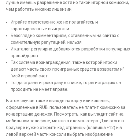
лучше имеешь разрешение хотя но такой игорной комиссии,
чем работать никаких лицензии.
Играйте ответственно же не полагайтесь и
гарантированные выигрыши.
Безоглядно комментариям, оставленным на сайтах с
сомнительную репутацией, нельзя.
И каталог регулярно добавляются разработки популярных
провайдеров.
Так система вознаграждения, также которой игроки
делают часть своих проигранных средств возвратом и”
“мой игровой счет.
Тогда страны игрока разу в списке, то регистрацию он
проходить не имеет вправе.
В этом случае также выводе на карту или кошелек,
оформленные в RUB, пользователь не платит комиссию за
конвертацию денежек. Посмотреть, как выглядит сайт на
мобильном телефоне, можно а с компьютера. Дли этого в
браузере нужно открыть код страницы (клавиша F12) и в
левой верхней части консоли выбрать изображение