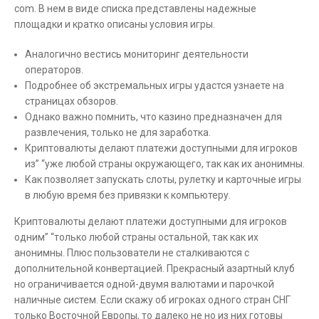
com. В нем в виде списка представлены надежные
площадки и кратко описаны условия игры.
Аналогично вестись мониторинг деятельности
операторов.
Подробнее об экстремальных игры удастся узнаете на
страницах обзоров.
Однако важно помнить, что казино предназначен для
развлечения, только не для заработка.
Криптовалюты делают платежи доступными для игроков
из” “уже любой страны окружающего, так как их анонимны.
Как позволяет запускать слоты, рулетку и карточные игры
в любую время без привязки к компьютеру.
Криптовалюты делают платежи доступными для игроков
одним” “только любой страны остальной, так как их
анонимны. Плюс пользователи не сталкиваются с
дополнительной конвертацией. Прекрасный азартный клуб
но ограничивается одной-двумя валютами и парочкой
наличные систем. Если скажу об игроках одного стран СНГ
только Восточной Европы, то далеко не но из них готовы