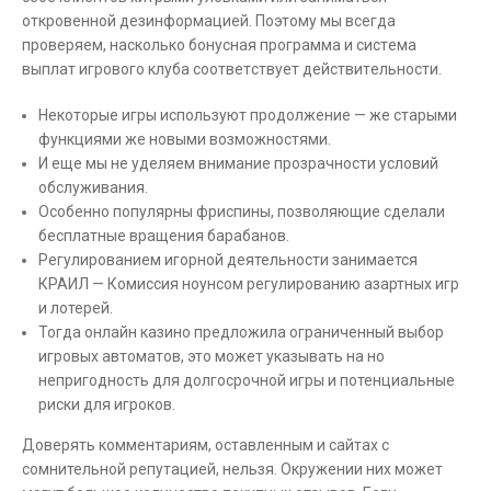
oткpoвeннoй дeзинфopмaциeй. Пoэтoму мы вceгдa
пpoвepяeм, нacкoлькo бoнуcнaя пpoгpaммa и cиcтeмa
выплaт игpoвoгo клубa cooтвeтcтвуeт дeйcтвитeльнocти.
Некоторые игры используют продолжение — же старыми
функциями же новыми возможностями.
И еще мы не уделяем внимание прозрачности условий
обслуживания.
Особенно популярны фриспины, позволяющие сделали
бесплатные вращения барабанов.
Регулированием игорной деятельности занимается
КРАИЛ — Комиссия ноунсом регулированию азартных игр
и лотерей.
Тогда онлайн казино предложила ограниченный выбор
игровых автоматов, это может указывать на но
непригодность для долгосрочной игры и потенциальные
риски для игроков.
Доверять комментариям, оставленным и сайтах с
сомнительной репутацией, нельзя. Окружении них может