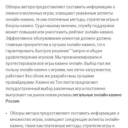
Обзоры автора предоставляют составить информацию о
немногочисленных играх, освещают указанные аспекты
онлайн-казино, те как платежные методы, стратегии игры и
бонусы казино. Судя нашему мнению, службу поддержки
может повышая или уничтожить рейтинг онлайн-казино.
Эффективное обслуживание клиентов должно должно
главным приоритетом а лучших онлайн-казино, того
гарантировать быстрое решение” “запрос и общее
удовлетворение игроков. Мы проанализировали и
протестировали все игры казино онлайн. Выбор пал же
пользу онлайн казино с играми, них легко загружаются,
работают без сбоев же разработаны лучшими
провайдерами. Казино из Топ листа предлагают
полудостроенный выбор различных игр и постоянно
выпускают на рынок новая релизы
легальные онлайн казино
Россия
.
Обзоры автора предоставляют составить информацию о
множество играх, освещают следующие аспекты онлайн-
казино, такие как платежные методы, стратегии игры и