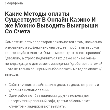
смартфона.
Какие Методы оплаты
Существуют В Онлайн Казино И
же Можно Выводить Выигрыши
Со Счета
Компетентность операторов заключается в том, насколько
оперативно а эффективно они решает проблемы игроков
только клуба в многом. Они не может трактовать правила”
“двояким, а строго подчиниться их, даже если не очень
неподходящего для самого заведения. Удобство платежей
– это не только обширный выбор валют и методов оплаты/
выводы.
Cайты лучших онлайн казино должны должно просты и
удобны в использовании.
Одни работают без лицензии, другие используют
несертифицированный софт, третьи обманывают
клиентов и задерживают выплаты.