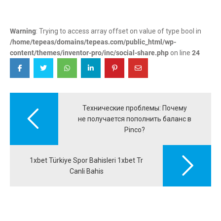
Warning
: Trying to access array offset on value of type bool in
/home/tepeas/domains/tepeas.com/public_html/wp-
content/themes/inventor-pro/inc/social-share.php
on line
24
Post
navigation
Технические проблемы: Почему
не получается пополнить баланс в
Pinco?
1xbet Türkiye Spor Bahisleri 1xbet Tr
Canli Bahis