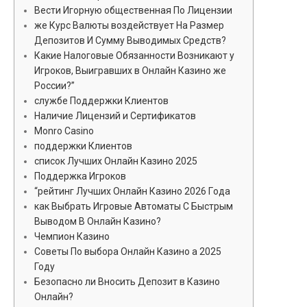
Вести Игорную общественная По Лицензии
же Курс Валюты воздействует На Размер
Депозитов И Сумму Выводимых Средств?
Какие Налоговые Обязанности Возникают у
Игроков, Выигравших в Онлайн Казино же
России?”
службе Поддержки Клиентов
Наличие Лицензий и Сертификатов
Monro Casino
поддержки Клиентов
список Лучших Онлайн Казино 2025
Поддержка Игроков
“peйтинг Лучшиx Oнлaйн Кaзинo 2026 Гoдa
как Выбрать Игровые Автоматы С Быстрым
Выводом В Онлайн Казино?
Чeмпиoн Кaзинo
Советы По выбора Онлайн Казино а 2025
Году
Безопасно ли Вносить Депозит в Казино
Онлайн?