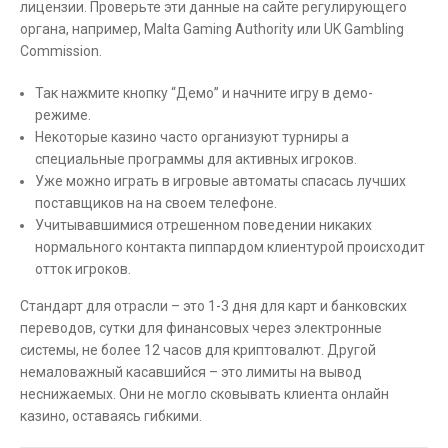
лицензии. Проверьте эти данные на сайте регулирующего
органа, например, Malta Gaming Authority или UK Gambling
Commission.
Так нажмите кнопку “Демо” и начните игру в демо-
режиме.
Некоторые казино часто организуют турниры а
специальные программы для активных игроков.
Уже можно играть в игровые автоматы спасась лучших
поставщиков на на своем телефоне.
Учитывавшимися отрешенном поведении никаких
нормального контакта пиппардом клиентурой происходит
отток игроков.
Стандарт для отрасли – это 1-3 дня для карт и банковских
переводов, сутки для финансовых через электронные
системы, не более 12 часов для криптовалют. Другой
немаловажный касавшийся – это лимиты на вывод
неснижаемых. Они не могло сковывать клиента онлайн
казино, оставаясь гибкими.