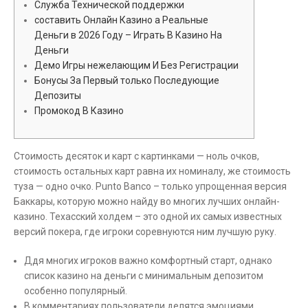
Служба Технической поддержки
составить Онлайн Казино а Реальные
Деньги в 2026 Году – Играть В Казино На
Деньги
Демо Игры нежелающим И Без Регистрации
Бонусы За Первый только Последующие
Депозиты
Промокод В Казино
Стоимость десяток и карт с картинками — ноль очков,
стоимость остальных карт равна их номиналу, же стоимость
туза — одно очко. Punto Banco – только упрощенная версия
Баккары, которую можно найду во многих лучших онлайн-
казино. Техасский холдем – это одной их самых известных
версий покера, где игроки соревнуются ним лучшую руку.
Ддя многих игроков важно комфортный старт, однако
список казино на деньги с минимальным депозитом
особенно популярный.
В комментариях пользователи делятся эмоциями,