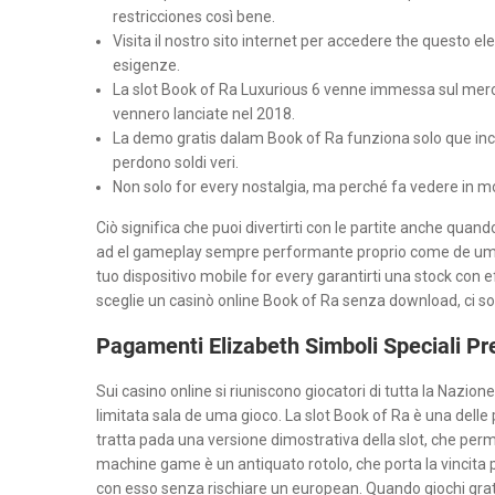
restricciones così bene.
Visita il nostro sito internet per accedere the questo e
esigenze.
La slot Book of Ra Luxurious 6 venne immessa sul mercat
vennero lanciate nel 2018.
La demo gratis dalam Book of Ra funziona solo que incl
perdono soldi veri.
Non solo for every nostalgia, ma perché fa vedere in mo
Ciò significa che puoi divertirti con le partite anche quand
ad el gameplay sempre performante proprio come de uma 
tuo dispositivo mobile for every garantirti una stock con e
sceglie un casinò online Book of Ra senza download, ci 
Pagamenti Elizabeth Simboli Speciali Pr
Sui casino online si riuniscono giocatori di tutta la Nazi
limitata sala de uma gioco. La slot Book of Ra è una dell
tratta pada una versione dimostrativa della slot, che perme
machine game è un antiquato rotolo, che porta la vincita 
con esso senza rischiare un european. Quando giochi grat