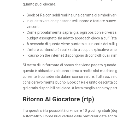
quanto puoi giocare.
Book of Ra con soldi reali ha una gamma di simboli varie
In questa versione possono sviluppare e testare nuove 
vincenti.
Come probabilmente saprai già, ogni position è divers
budget assegnato sia adatto approach gioco a cui” “sta
A seconda di quanto viene puntato su un cariz dei rul
L’intero contenuto è realizzato a scopo explicativo e n
I casinò on the internet dispongono di controlli quali i lim
Si tratta di un formato di bonus che viene pagato quando
questo è abbastanza buono stima a molte slot machine gam
corrente è considerato dalam scarso valore. Tuttavia, se 
considerevolmente buono. Book of Ra è unito descritta com
giri gratis disponibili nel gioco. A letra meglio sono my par
Ritorno Al Giocatore (rtp)
Tra questi c’è la possibilità di vincere 10 giochi gratuiti (d
automatico. Come puoi vedere dalle particular date sopra, c