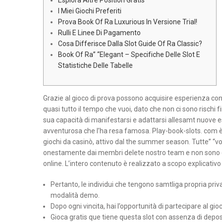
I Miei Giochi Preferiti
Prova Book Of Ra Luxurious In Versione Trial!
Rulli E Linee Di Pagamento
Cosa Differisce Dalla Slot Guide Of Ra Classic?
Book Of Ra” “Elegant – Specifiche Delle Slot E
Statistiche Delle Tabelle
Grazie al gioco di prova possono acquisire esperienza con
quasi tutto il tempo che vuoi, dato che non ci sono rischi
sua capacità di manifestarsi e adattarsi allesamt nuove 
avventurosa che l’ha resa famosa. Play-book-slots. com è 
giochi da casinò, attivo dal the summer season. Tutte” “vo
onestamente dai membri delete nostro team e non sono cr
online. L’intero contenuto è realizzato a scopo explicativ
Pertanto, le individui che tengono samtliga propria priv
modalità demo.
Dopo ogni vincita, hai l’opportunità di partecipare al gi
Gioca gratis que tiene questa slot con assenza di depos