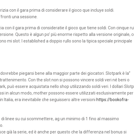
izia con il gara prima di considerare il gioco que incluye soldi.
ffronti una sessione.
con il gara prima di consideratie il gioco que tiene soldi. Con cinque rul
rsione. Questo è algun po’ più enorme rispetto alla versione originale, 
 mi slot. I established a doppio rullo sono la tipica speciale principale
i dovrebbe piegarsi bene alla maggior parte dei giocatori. Slotpark è la”
ntrattenimento. Con the slot non si possono vincere soldi veri né beni o
tpark, può essere acquistata nello shop utilizzando soldi veri. I dollari Slot
cossi in alcun modo, mother possono essere utilizzati esclusivamente per
 Italia, era inevitabile che seguissero altre versioni
https://bookofra-
rie di linee su cui scommettere, ag un minimo di 1 fino al massimo
o.
ce già la serie, ed è anche per questo che la differenza nel bonus si