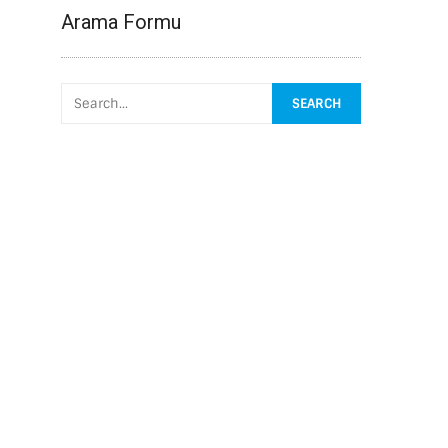
Arama Formu