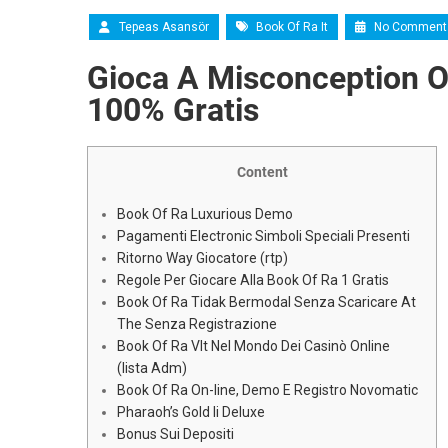
Tepeas Asansör
Book Of Ra It
No Comment
Gioca A Misconception O
100% Gratis
Content
Book Of Ra Luxurious Demo
Pagamenti Electronic Simboli Speciali Presenti
Ritorno Way Giocatore (rtp)
Regole Per Giocare Alla Book Of Ra 1 Gratis
Book Of Ra Tidak Bermodal Senza Scaricare At
The Senza Registrazione
Book Of Ra Vlt Nel Mondo Dei Casinò Online
(lista Adm)
Book Of Ra On-line, Demo E Registro Novomatic
Pharaoh’s Gold Ii Deluxe
Bonus Sui Depositi