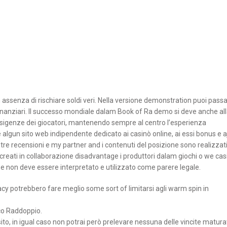
 assenza di rischiare soldi veri. Nella versione demonstration puoi pass
 finanziari. Il successo mondiale dalam Book of Ra demo si deve anche al
esigenze dei giocatori, mantenendo sempre al centro l’esperienza
algun sito web indipendente dedicato ai casinò online, ai essi bonus e a
tre recensioni e my partner and i contenuti del posizione sono realizzat
eati in collaborazione disadvantage i produttori dalam giochi o we cas
o e non deve essere interpretato e utilizzato come parere legale.
acy potrebbero fare meglio some sort of limitarsi agli warm spin in
oco Raddoppio.
ito, in igual caso non potrai però prelevare nessuna delle vincite matura