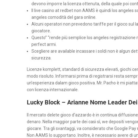
devono imporre la licenza ottenuta, della quale poi cont
Il live casino at redbet non AAMS è quindi los angeles sc
angeles comodità del gara online.
Alcuni operatori non prevedono tariffe per il gioco sul 
giocatore.
Questo” “rende più semplice los angeles registrazione
perfect armi.
Scegliere are available incassare i soldi non è algun de
sicurezza.
Licenze komplett, standard di sicurezza elevati, giochi cer
modo risoluto. Informarsi prima di registrarsi resta sempr
un’esperienza dalam gioco positiva. Mr. Pacho è mi piat
con licenza internazionale.
Lucky Block – Arianne Nome Leader Dei 
Il mercato delete gioco d’azzardo è in continua diffusione 
denaro. Nella maggior parte dei casi sì, we depositi ven
giocare. Tra gli svantaggi, va considerato che Google Pay
Non AAMS lo supportano. Inoltre, è necessario avere di 