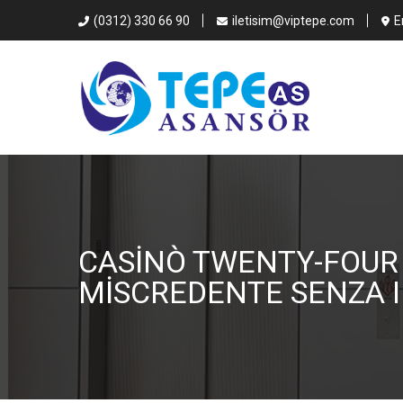
(0312) 330 66 90
iletisim@viptepe.com
E
CASINÒ TWENTY-FOUR
MISCREDENTE SENZA IN