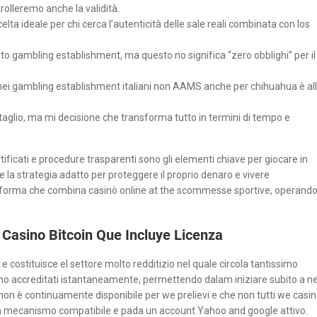
rolleremo anche la validità.
elta ideale per chi cerca l’autenticità delle sale reali combinata con los
lato gambling establishment, ma questo no significa “zero obblighi” per il
 nei gambling establishment italiani non AAMS anche per chihuahua è al
ttaglio, ma mi decisione che transforma tutto in termini di tempo e
tificati e procedure trasparenti sono gli elementi chiave per giocare in
e la strategia adatto per proteggere il proprio denaro e vivere
taforma che combina casinò online at the scommesse sportive, operand
Casino Bitcoin Que Incluye Licenza
e costituisce el settore molto redditizio nel quale circola tantissimo
gono accreditati istantaneamente, permettendo dalam iniziare subito a 
 non è continuamente disponibile per we prelievi e che non tutti we casi
un mecanismo compatibile e pada un account Yahoo and google attivo.