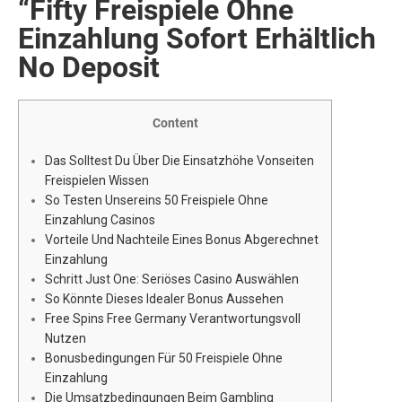
“Fifty Freispiele Ohne
Einzahlung Sofort Erhältlich
No Deposit
Content
Das Solltest Du Über Die Einsatzhöhe Vonseiten
Freispielen Wissen
So Testen Unsereins 50 Freispiele Ohne
Einzahlung Casinos
Vorteile Und Nachteile Eines Bonus Abgerechnet
Einzahlung
Schritt Just One: Seriöses Casino Auswählen
So Könnte Dieses Idealer Bonus Aussehen
Free Spins Free Germany Verantwortungsvoll
Nutzen
Bonusbedingungen Für 50 Freispiele Ohne
Einzahlung
Die Umsatzbedingungen Beim Gambling