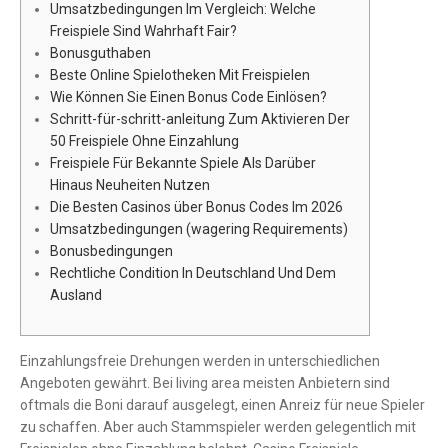
Umsatzbedingungen Im Vergleich: Welche
Freispiele Sind Wahrhaft Fair?
Bonusguthaben
Beste Online Spielotheken Mit Freispielen
Wie Können Sie Einen Bonus Code Einlösen?
Schritt-für-schritt-anleitung Zum Aktivieren Der
50 Freispiele Ohne Einzahlung
Freispiele Für Bekannte Spiele Als Darüber
Hinaus Neuheiten Nutzen
Die Besten Casinos über Bonus Codes Im 2026
Umsatzbedingungen (wagering Requirements)
Bonusbedingungen
Rechtliche Condition In Deutschland Und Dem
Ausland
Einzahlungsfreie Drehungen werden in unterschiedlichen
Angeboten gewährt. Bei living area meisten Anbietern sind
oftmals die Boni darauf ausgelegt, einen Anreiz für neue Spieler
zu schaffen. Aber auch Stammspieler werden gelegentlich mit