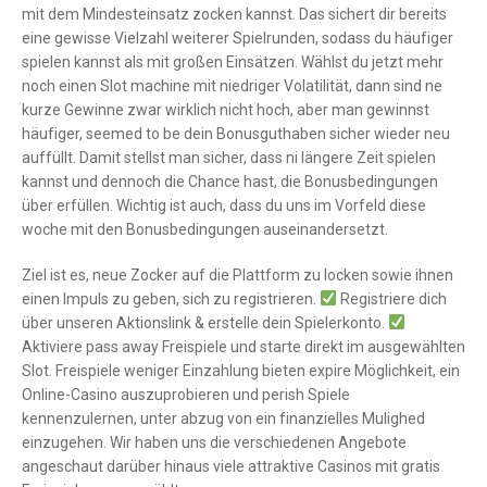
mit dem Mindesteinsatz zocken kannst. Das sichert dir bereits
eine gewisse Vielzahl weiterer Spielrunden, sodass du häufiger
spielen kannst als mit großen Einsätzen. Wählst du jetzt mehr
noch einen Slot machine mit niedriger Volatilität, dann sind ne
kurze Gewinne zwar wirklich nicht hoch, aber man gewinnst
häufiger, seemed to be dein Bonusguthaben sicher wieder neu
auffüllt. Damit stellst man sicher, dass ni längere Zeit spielen
kannst und dennoch die Chance hast, die Bonusbedingungen
über erfüllen. Wichtig ist auch, dass du uns im Vorfeld diese
woche mit den Bonusbedingungen auseinandersetzt.
Ziel ist es, neue Zocker auf die Plattform zu locken sowie ihnen
einen Impuls zu geben, sich zu registrieren.
Registriere dich
über unseren Aktionslink & erstelle dein Spielerkonto.
Aktiviere pass away Freispiele und starte direkt im ausgewählten
Slot. Freispiele weniger Einzahlung bieten expire Möglichkeit, ein
Online-Casino auszuprobieren und perish Spiele
kennenzulernen, unter abzug von ein finanzielles Mulighed
einzugehen. Wir haben uns die verschiedenen Angebote
angeschaut darüber hinaus viele attraktive Casinos mit gratis