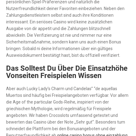
persönlichen Spiel-Präferenzen und natürlich die
Nutzerfreundlichkeit deiner Favoriten einbeziehen. Neben den
Zahlungsdienstleistern selbst sind auch ihre Konditionen
interessant. Ein seriöses Casino wird keine zusätzlichen
Ausgabe von dir appetit und die Zahlungen blitzschnell
abwickeln. Die Verifizierung ist nie und nimmer nur eine
Sicherheitsmaßnahme, sondern kann uns auch einen Bonus
bringen. Sobald ni deine Informationen über ein gültiges
Ausweisdokument bestätigt hast, bist du offiziell verifiziert.
Das Solltest Du Über Die Einsatzhöhe
Vonseiten Freispielen Wissen
Aber auch Lucky Lady’s Charm und Candelas” “de aquellas
Muertos sind häufig bei Freispielangeboten verfügbar. Vor allem
die Age of the particular Gods-Reihe, inspiriert von der
griechischen Mythologie, wird regelmäßig für Freispiele
angeboten. Wir haben Crocoslots umfassend getestet und
bewerten das Casino über der Note „Sehr gut“. Besonders tum
schneidet die Plattform bei den Bonusangeboten und der
Benutzerfreundlichkeit ab
online casino bonus ohne einzahlung
.