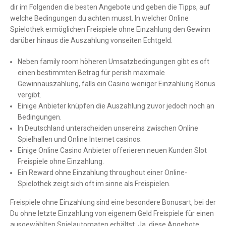
dir im Folgenden die besten Angebote und geben die Tipps, auf
welche Bedingungen du achten musst. In welcher Online
Spielothek ermöglichen Freispiele ohne Einzahlung den Gewinn
darüber hinaus die Auszahlung vonseiten Echtgeld.
Neben family room höheren Umsatzbedingungen gibt es oft
einen bestimmten Betrag für perish maximale
Gewinnauszahlung, falls ein Casino weniger Einzahlung Bonus
vergibt.
Einige Anbieter knüpfen die Auszahlung zuvor jedoch noch an
Bedingungen.
In Deutschland unterscheiden unsereins zwischen Online
Spielhallen und Online Internet casinos.
Einige Online Casino Anbieter offerieren neuen Kunden Slot
Freispiele ohne Einzahlung.
Ein Reward ohne Einzahlung throughout einer Online-
Spielothek zeigt sich oft im sinne als Freispielen.
Freispiele ohne Einzahlung sind eine besondere Bonusart, bei der
Du ohne letzte Einzahlung von eigenem Geld Freispiele für einen
ausgewählten Spielautomaten erhältst. Ja, diese Angebote