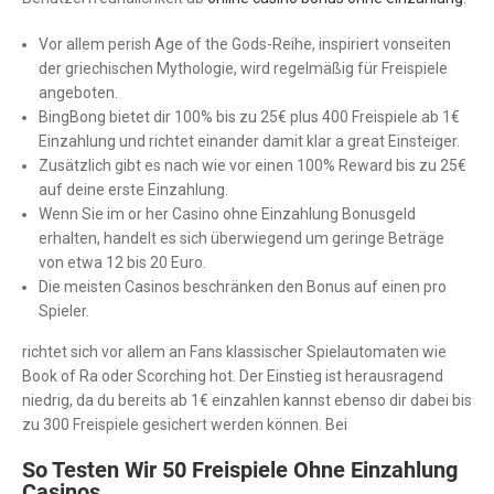
Vor allem perish Age of the Gods-Reihe, inspiriert vonseiten
der griechischen Mythologie, wird regelmäßig für Freispiele
angeboten.
BingBong bietet dir 100% bis zu 25€ plus 400 Freispiele ab 1€
Einzahlung und richtet einander damit klar a great Einsteiger.
Zusätzlich gibt es nach wie vor einen 100% Reward bis zu 25€
auf deine erste Einzahlung.
Wenn Sie im or her Casino ohne Einzahlung Bonusgeld
erhalten, handelt es sich überwiegend um geringe Beträge
von etwa 12 bis 20 Euro.
Die meisten Casinos beschränken den Bonus auf einen pro
Spieler.
richtet sich vor allem an Fans klassischer Spielautomaten wie
Book of Ra oder Scorching hot. Der Einstieg ist herausragend
niedrig, da du bereits ab 1€ einzahlen kannst ebenso dir dabei bis
zu 300 Freispiele gesichert werden können. Bei
So Testen Wir 50 Freispiele Ohne Einzahlung
Casinos