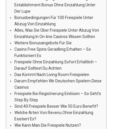
Establishment Bonus Ohne Einzahlung Unter
Der Lupe
Bonusbedingungen Für 100 Freispiele Unter
Abzug Von Einzahlung
Alles, Was Sie Über Freispiele Unter Abzug Von
Einzahlung In On-line Casinos Wissen Sollten
Weitere Bonusangebote Für Sie
Casino Free Spins Geradlinig Erhalten – So
Funktioniert Es
Freispiele Ohne Einzahlung Sofort Erhältlich –
Darauf Solltest Du Achten
Das Kommt Nach Living Room Freispielen
Darum Empfehlen Wir Deutschen Spielern Diese
Casinos
Freispiele Bei Registrierung Einlösen – So Geht’s
Step By Step
Sind 40 Freispiele Besser Wie 50 Euro Benefit?
Welche Arten Von Revenu Ohne Einzahlung
Existiert Es?
Wie Kann Man Die Freispiele Nutzen?