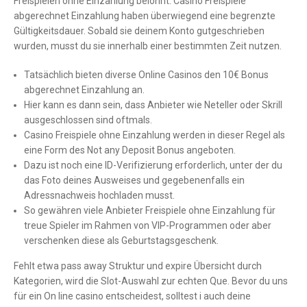
Freispielen ohne Einzahlung belohnt. Casino Freispiele
abgerechnet Einzahlung haben überwiegend eine begrenzte
Gültigkeitsdauer. Sobald sie deinem Konto gutgeschrieben
wurden, musst du sie innerhalb einer bestimmten Zeit nutzen.
Tatsächlich bieten diverse Online Casinos den 10€ Bonus
abgerechnet Einzahlung an.
Hier kann es dann sein, dass Anbieter wie Neteller oder Skrill
ausgeschlossen sind oftmals.
Casino Freispiele ohne Einzahlung werden in dieser Regel als
eine Form des Not any Deposit Bonus angeboten.
Dazu ist noch eine ID-Verifizierung erforderlich, unter der du
das Foto deines Ausweises und gegebenenfalls ein
Adressnachweis hochladen musst.
So gewähren viele Anbieter Freispiele ohne Einzahlung für
treue Spieler im Rahmen von VIP-Programmen oder aber
verschenken diese als Geburtstagsgeschenk.
Fehlt etwa pass away Struktur und expire Übersicht durch
Kategorien, wird die Slot-Auswahl zur echten Que. Bevor du uns
für ein On line casino entscheidest, solltest i auch deine