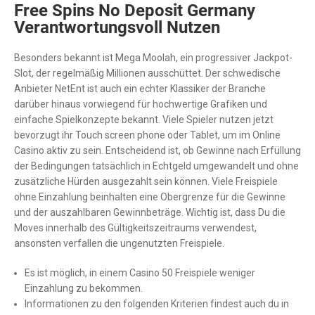
Free Spins No Deposit Germany
Verantwortungsvoll Nutzen
Besonders bekannt ist Mega Moolah, ein progressiver Jackpot-
Slot, der regelmäßig Millionen ausschüttet. Der schwedische
Anbieter NetEnt ist auch ein echter Klassiker der Branche
darüber hinaus vorwiegend für hochwertige Grafiken und
einfache Spielkonzepte bekannt. Viele Spieler nutzen jetzt
bevorzugt ihr Touch screen phone oder Tablet, um im Online
Casino aktiv zu sein. Entscheidend ist, ob Gewinne nach Erfüllung
der Bedingungen tatsächlich in Echtgeld umgewandelt und ohne
zusätzliche Hürden ausgezahlt sein können. Viele Freispiele
ohne Einzahlung beinhalten eine Obergrenze für die Gewinne
und der auszahlbaren Gewinnbeträge. Wichtig ist, dass Du die
Moves innerhalb des Gültigkeitszeitraums verwendest,
ansonsten verfallen die ungenutzten Freispiele.
Es ist möglich, in einem Casino 50 Freispiele weniger
Einzahlung zu bekommen.
Informationen zu den folgenden Kriterien findest auch du in