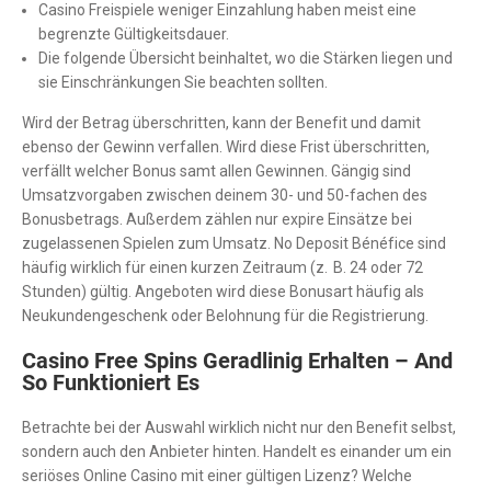
Casino Freispiele weniger Einzahlung haben meist eine
begrenzte Gültigkeitsdauer.
Die folgende Übersicht beinhaltet, wo die Stärken liegen und
sie Einschränkungen Sie beachten sollten.
Wird der Betrag überschritten, kann der Benefit und damit
ebenso der Gewinn verfallen. Wird diese Frist überschritten,
verfällt welcher Bonus samt allen Gewinnen. Gängig sind
Umsatzvorgaben zwischen deinem 30- und 50-fachen des
Bonusbetrags. Außerdem zählen nur expire Einsätze bei
zugelassenen Spielen zum Umsatz. No Deposit Bénéfice sind
häufig wirklich für einen kurzen Zeitraum (z. B. 24 oder 72
Stunden) gültig. Angeboten wird diese Bonusart häufig als
Neukundengeschenk oder Belohnung für die Registrierung.
Casino Free Spins Geradlinig Erhalten – And
So Funktioniert Es
Betrachte bei der Auswahl wirklich nicht nur den Benefit selbst,
sondern auch den Anbieter hinten. Handelt es einander um ein
seriöses Online Casino mit einer gültigen Lizenz? Welche