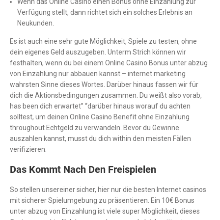
Wenn das Online Casino einen Bonus ohne Einzahlung zur
Verfügung stellt, dann richtet sich ein solches Erlebnis an
Neukunden.
Es ist auch eine sehr gute Möglichkeit, Spiele zu testen, ohne
dein eigenes Geld auszugeben. Unterm Strich können wir
festhalten, wenn du bei einem Online Casino Bonus unter abzug
von Einzahlung nur abbauen kannst – internet marketing
wahrsten Sinne dieses Wortes. Darüber hinaus fassen wir für
dich die Aktionsbedingungen zusammen. Du weißt also vorab,
has been dich erwartet” “darüber hinaus worauf du achten
solltest, um deinen Online Casino Benefit ohne Einzahlung
throughout Echtgeld zu verwandeln. Bevor du Gewinne
auszahlen kannst, musst du dich within den meisten Fällen
verifizieren.
Das Kommt Nach Den Freispielen
So stellen unsereiner sicher, hier nur die besten Internet casinos
mit sicherer Spielumgebung zu präsentieren. Ein 10€ Bonus
unter abzug von Einzahlung ist viele super Möglichkeit, dieses