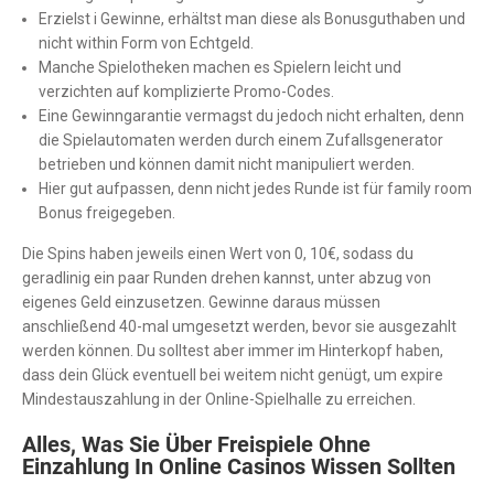
Erzielst i Gewinne, erhältst man diese als Bonusguthaben und
nicht within Form von Echtgeld.
Manche Spielotheken machen es Spielern leicht und
verzichten auf komplizierte Promo-Codes.
Eine Gewinngarantie vermagst du jedoch nicht erhalten, denn
die Spielautomaten werden durch einem Zufallsgenerator
betrieben und können damit nicht manipuliert werden.
Hier gut aufpassen, denn nicht jedes Runde ist für family room
Bonus freigegeben.
Die Spins haben jeweils einen Wert von 0, 10€, sodass du
geradlinig ein paar Runden drehen kannst, unter abzug von
eigenes Geld einzusetzen. Gewinne daraus müssen
anschließend 40-mal umgesetzt werden, bevor sie ausgezahlt
werden können. Du solltest aber immer im Hinterkopf haben,
dass dein Glück eventuell bei weitem nicht genügt, um expire
Mindestauszahlung in der Online-Spielhalle zu erreichen.
Alles, Was Sie Über Freispiele Ohne
Einzahlung In Online Casinos Wissen Sollten