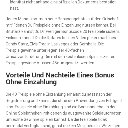
Identität nicht anhand eins offiziellen Dokuments bestätigt
hast.
Jeden Monat kommen neue Bonusangebote auf den Ortschaft,
mit” “denen Du Freispiele ohne Einzahlung nutzen kannst. Bei
BitStarz kannst Du Dir weniger Bonuscode 20 Freispiele sichern.
Einlösen kannst Du die Rotates bei den Video poker machines
Candy Starz, Elvis Frog in Las vegas oder Gemhalla. Die
Freispielgewinne unterliegen 1er 40-fachen
Umsatzanforderung. Die mit den kostenlosen Spins erzielten
Freispielgewinne müssen 45x umgesetzt werden.
Vorteile Und Nachteile Eines Bonus
Ohne Einzahlung
Die 40 Freispiele ohne Einzahlung erhältst du jetzt nach der
Registrierung und kannst die ohne den Anwendung von Echtgeld
sinn. Freispiele ohne Einzahlung sind ein Bonusangebot in den
Online Spielotheken, mit denen du ausgewählte Spielautomaten
um echte Gewinne spielen kannst. Da die Freispiele tidak
bermodal verfügbar sind, gehst du kein Mulighed ein. Wir zeigen