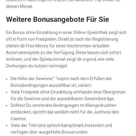
diesen Monat.
Weitere Bonusangebote Für Sie
Ein Bonus ohne Einzahlung in einer Online-Spielothek zeigt sich
oft in Form von Freispielen. Direkt je nach der Registrierung
stehen dir Free Moves für einen bestimmten virtuellen
Automatenspiele zu der Verfügung. Diese lassen sich sofort
einlösen, und der Spielautomat zeigt dir a good, wie viele
Drehungen du nutzen vermagst.
Die Höhe der Gewinne,” “expire nach dem Erfüllen der
Bonusbedingungen auszahlbar ist, variiert.
Viele Freispiele ohne Einzahlung umfassen eine Obergrenze
für die Gewinne und der auszahlbaren Gewinnbeträge.
Solltest Du versteckte Bedingungen im Kleingedruckten
entdecken, spricht das wirklich nicht für die Justness des
Casinos.
Viele der Titel sind optisch kampfstark inszeniert und
verfügen über ausgefeilte Bonusrunden.