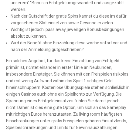
unserem” “Bonus in Echtgeld umgewandelt und ausgezahlt
werden.
Nach der Gutschrift der gratis Spins kannst du diese im dafür
vorgesehenen Slot einsetzen sowie Gewinne erzielen.
Wichtig ist jedoch, pass away jeweiligen Bonusbedingungen
absolut zu kennen.
Wird der Benefit ohne Einzahlung diese woche sofort vor und
nach der Anmeldung gutgeschrieben?
Ein solches Angebot, für das keine Einzahlung von Echtgeld
primär ist, richtet einander in erster Linie an Neukunden,
insbesondere Einsteiger. Sie können mit den Freispielen risikolos
und mit wenig Aufwand within das Spiel 1 richtiges Geld
hineinschnuppern. Kostenlose Übungsspiele stehen schließlich in
einigen Casinos auch ohne ein Spielkonto zur Verfügung. Die
Spannung eines Echtgeldeinsatzes fühlen Sie damit jedoch
nicht. Daher ist dies eine gute Option, um sich an das Gameplay
mit richtigen Euros heranzutasten. Zu living room häufigsten
Einschränkungen unter gratis Freispielen gehören Einsatzlimits,
Spielbeschränkungen und Limits für Gewinnauszahlungen.