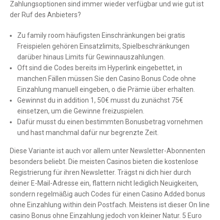
Zahlungsoptionen sind immer wieder verfügbar und wie gut ist
der Ruf des Anbieters?
Zu family room häufigsten Einschränkungen bei gratis
Freispielen gehören Einsatzlimits, Spielbeschränkungen
darüber hinaus Limits für Gewinnauszahlungen.
Oft sind die Codes bereits im Hyperlink eingebettet, in
manchen Fällen müssen Sie den Casino Bonus Code ohne
Einzahlung manuell eingeben, o die Prämie über erhalten.
Gewinnst du in addition 1, 50€ musst du zunächst 75€
einsetzen, um die Gewinne freizuspielen.
Dafür musst du einen bestimmten Bonusbetrag vornehmen
und hast manchmal dafür nur begrenzte Zeit.
Diese Variante ist auch vor allem unter Newsletter-Abonnenten
besonders beliebt. Die meisten Casinos bieten die kostenlose
Registrierung für ihren Newsletter. Trägst ni dich hier durch
deiner E-Mail-Adresse ein, flattern nicht lediglich Neuigkeiten,
sondern regelmäßig auch Codes für einen Casino Added bonus
ohne Einzahlung within dein Postfach. Meistens ist dieser On line
casino Bonus ohne Einzahlung jedoch von kleiner Natur. 5 Euro