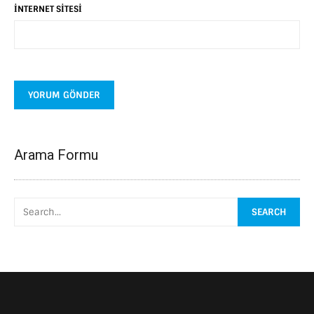
İNTERNET SITESI
Arama Formu