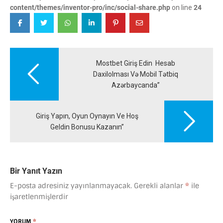
content/themes/inventor-pro/inc/social-share.php
on line
24
Post
navigation
Mostbet Giriş Edin ️ Hesab
Daxilolması Və Mobil Tətbiq
Azərbaycanda”
Giriş Yapın, Oyun Oynayın Ve Hoş
Geldin Bonusu Kazanın”
Bir Yanıt Yazın
E-posta adresiniz yayınlanmayacak.
Gerekli alanlar
*
ile
işaretlenmişlerdir
YORUM
*