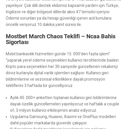
yayınlıyor. Çok dilli destek ekibimiz kapsamlı yardım için Türkçe,
İngilizce ve diğer bölgesel dillerde akıcı 47 temsilci içeriyor.
Ödeme sorunları ya da hesap güvenliği içeren acil konulara
öncelik veriyoruz 10 dakika yanıt süresi ile.
Mostbet March Chaos Teklifi – Ncaa Bahis
Sigortası
Mobil bankacılık hizmetleri günde 15. 000’den fazla işlem”
“yaparak yerel ödeme seçenekleri kullanıcı tercihlerinde baskın.
Kripto para seçenekleri her 30 saniyede güncellenen rekabetçi
döviz kurlarıyla dijital varlık işlemleri sağlıyor. Kullanıcı geri
bildirimlerine ve sezonsal etkinliklere dayalı promosyon
tekliflerini 3 haftada bir güncelliyoruz.
Aylık 40. 000+ anketten toplanan kullanıcı geri bildirimlerine
dayalı özellik güncellemeleri yayınlıyoruz ve haftalık a couple
of, 3 milyon kullanıcı etkileşimini analiz ediyoruz.
Uygulama Samsung, Huawei, Xiaomi ve OnePlus modelleri
dahil popüler markalarda güvenilir çalışıyor.