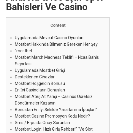
Bahisleri Ve Casino
Content
Uygulamada Mevcut Casino Oyunları
Mostbet Hakkında Bilmeniz Gereken Her Şey
“mostbet
Mostbet March Madness Teklifi – Ncaa Bahis
Sigortası
Uygulamada Mostbet Girişi
Desteklenen Cihazlar
Mostbet Hoşgeldin Bonusu
En İyi Casinoların Bonusları
Mostbet Ateş At Yarışı – Casinos Ücretsiz
Döndürmeler Kazanın
Bonustan En İyi Şekilde Yararlanma İpuçları”
Mostbet Casino Promosyon Kodu Nedir?
Sms / E-posta Onay Sorunları
Mostbet Login: Hızlı Giriş Rehberi” “Ve Slot