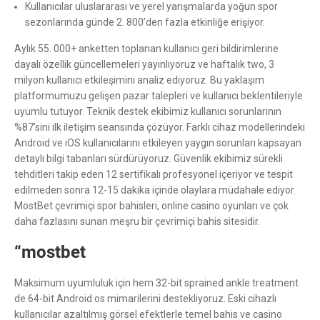
Kullanıcılar uluslararası ve yerel yarışmalarda yoğun spor
sezonlarında günde 2. 800’den fazla etkinliğe erişiyor.
Aylık 55. 000+ anketten toplanan kullanıcı geri bildirimlerine
dayalı özellik güncellemeleri yayınlıyoruz ve haftalık two, 3
milyon kullanıcı etkileşimini analiz ediyoruz. Bu yaklaşım
platformumuzu gelişen pazar talepleri ve kullanıcı beklentileriyle
uyumlu tutuyor. Teknik destek ekibimiz kullanıcı sorunlarının
%87’sini ilk iletişim seansında çözüyor. Farklı cihaz modellerindeki
Android ve iOS kullanıcılarını etkileyen yaygın sorunları kapsayan
detaylı bilgi tabanları sürdürüyoruz. Güvenlik ekibimiz sürekli
tehditleri takip eden 12 sertifikalı profesyonel içeriyor ve tespit
edilmeden sonra 12-15 dakika içinde olaylara müdahale ediyor.
MostBet çevrimiçi spor bahisleri, online casino oyunları ve çok
daha fazlasını sunan meşru bir çevrimiçi bahis sitesidir.
“mostbet
Maksimum uyumluluk için hem 32-bit sprained ankle treatment
de 64-bit Android os mimarilerini destekliyoruz. Eski cihazlı
kullanıcılar azaltılmış görsel efektlerle temel bahis ve casino