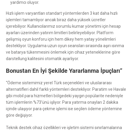
yardımcı oluyor.
Hızlı işlem varyantları standart yöntemlerden 3 kat daha hızlı
işlemleri tamamlıyor ancak biraz daha yüksek ücretler
içerebiliyor. Kullanıcılarımız sorumlu kumar yönetimi için hesap
ayarları üzerinden yatırım limitleri belirleyebiliyor. Platform
gelişmiş oyun konforu için hem dikey hem yatay yönelimleri
destekliyor. Uygulama uzun oyun seansları sırasında aşırı ısınma
ve batarya tükenmesini önlemek için cihaz yeteneklerine göre
darstellung kalitesini otomatik ayarlıyor.
Bonustan En İyi Şekilde Yararlanma İpuçları”
“Ödeme sistemimiz yerel Türk seçenekleri ve uluslararası
alternatifleri dahil farklı yöntemleri destekliyor. Paratim ve Havale
gibi mobil para hizmetleri bölgedeki yaygın popülarite nedeniyle
tüm işlemlerin %73’ünü işliyor. Para yatırma onayları 2 dakika
içinde ulaşıyor para çekme işlemi ise seçilen ödeme yöntemine
göre değişiyor.
Teknik destek cihaz özellikleri ve işletim sistemi sınırlamalarına