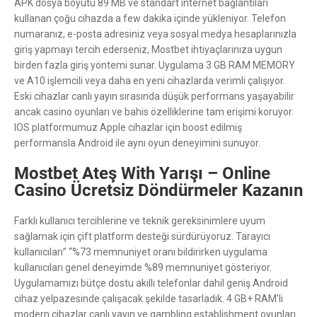
APK dosya boyutu 89 MB ve standart internet bağlantıları
kullanan çoğu cihazda a few dakika içinde yükleniyor. Telefon
numaranız, e-posta adresiniz veya sosyal medya hesaplarınızla
giriş yapmayı tercih ederseniz, Mostbet ihtiyaçlarınıza uygun
birden fazla giriş yöntemi sunar. Uygulama 3 GB RAM MEMORY
ve A10 işlemcili veya daha en yeni cihazlarda verimli çalışıyor.
Eski cihazlar canlı yayın sırasında düşük performans yaşayabilir
ancak casino oyunları ve bahis özelliklerine tam erişimi koruyor.
IOS platformumuz Apple cihazlar için boost edilmiş
performansla Android ile aynı oyun deneyimini sunuyor.
Mostbet Ateş With Yarışı – Online
Casino Ücretsiz Döndürmeler Kazanın
Farklı kullanıcı tercihlerine ve teknik gereksinimlere uyum
sağlamak için çift platform desteği sürdürüyoruz. Tarayıcı
kullanıcıları” “%73 memnuniyet oranı bildirirken uygulama
kullanıcıları genel deneyimde %89 memnuniyet gösteriyor.
Uygulamamızı bütçe dostu akıllı telefonlar dahil geniş Android
cihaz yelpazesinde çalışacak şekilde tasarladık. 4 GB+ RAM’li
modern cihazlar canlı yayın ve gambling establishment oyunları