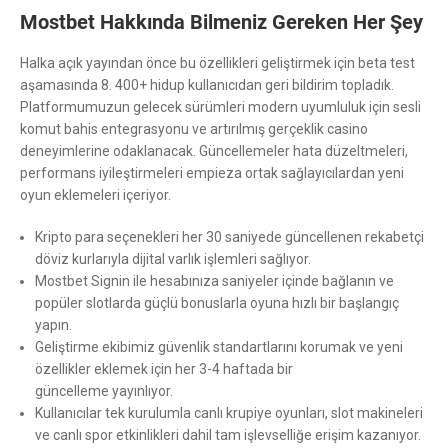
Mostbet Hakkında Bilmeniz Gereken Her Şey
Halka açık yayından önce bu özellikleri geliştirmek için beta test
aşamasında 8. 400+ hidup kullanıcıdan geri bildirim topladık.
Platformumuzun gelecek sürümleri modern uyumluluk için sesli
komut bahis entegrasyonu ve artırılmış gerçeklik casino
deneyimlerine odaklanacak. Güncellemeler hata düzeltmeleri,
performans iyileştirmeleri empieza ortak sağlayıcılardan yeni
oyun eklemeleri içeriyor.
Kripto para seçenekleri her 30 saniyede güncellenen rekabetçi
döviz kurlarıyla dijital varlık işlemleri sağlıyor.
Mostbet Signin ile hesabınıza saniyeler içinde bağlanın ve
popüler slotlarda güçlü bonuslarla oyuna hızlı bir başlangıç
yapın.
Geliştirme ekibimiz güvenlik standartlarını korumak ve yeni
özellikler eklemek için her 3-4 haftada bir
güncelleme yayınlıyor.
Kullanıcılar tek kurulumla canlı krupiye oyunları, slot makineleri
ve canlı spor etkinlikleri dahil tam işlevselliğe erişim kazanıyor.