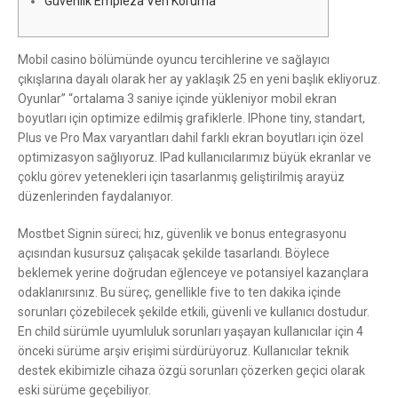
Güvenlik Empieza Veri Koruma
Mobil casino bölümünde oyuncu tercihlerine ve sağlayıcı
çıkışlarına dayalı olarak her ay yaklaşık 25 en yeni başlık ekliyoruz.
Oyunlar” “ortalama 3 saniye içinde yükleniyor mobil ekran
boyutları için optimize edilmiş grafiklerle. IPhone tiny, standart,
Plus ve Pro Max varyantları dahil farklı ekran boyutları için özel
optimizasyon sağlıyoruz. IPad kullanıcılarımız büyük ekranlar ve
çoklu görev yetenekleri için tasarlanmış geliştirilmiş arayüz
düzenlerinden faydalanıyor.
Mostbet Signin süreci; hız, güvenlik ve bonus entegrasyonu
açısından kusursuz çalışacak şekilde tasarlandı. Böylece
beklemek yerine doğrudan eğlenceye ve potansiyel kazançlara
odaklanırsınız. Bu süreç, genellikle five to ten dakika içinde
sorunları çözebilecek şekilde etkili, güvenli ve kullanıcı dostudur.
En child sürümle uyumluluk sorunları yaşayan kullanıcılar için 4
önceki sürüme arşiv erişimi sürdürüyoruz. Kullanıcılar teknik
destek ekibimizle cihaza özgü sorunları çözerken geçici olarak
eski sürüme geçebiliyor.