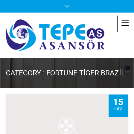
CATEGORY : FORTUNE TIGER BRAZIL
15
HAZ