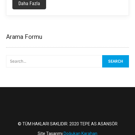
Daha Fazla
Arama Formu
© TÜM HAKLARI SAKLIDIR. 2020 TEPE AS ASANSÖR
Site Tasarımı
Doğukan Karahan