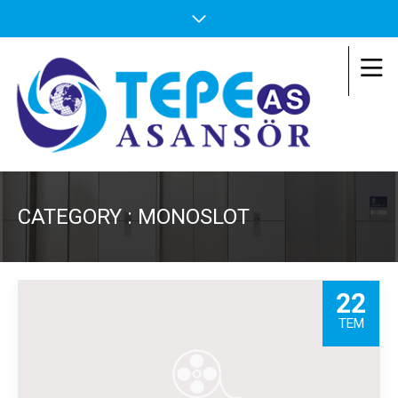
CATEGORY : MONOSLOT
22
TEM