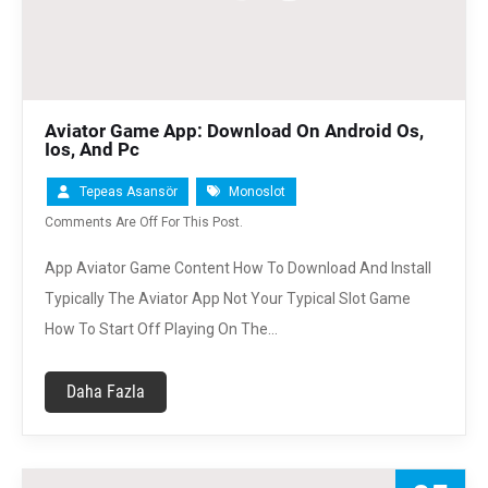
Aviator Game App: Download On Android Os,
Ios, And Pc
Tepeas Asansör
Monoslot
Comments Are Off For This Post.
App Aviator Game Content How To Download And Install
Typically The Aviator App Not Your Typical Slot Game
How To Start Off Playing On The…
Daha Fazla