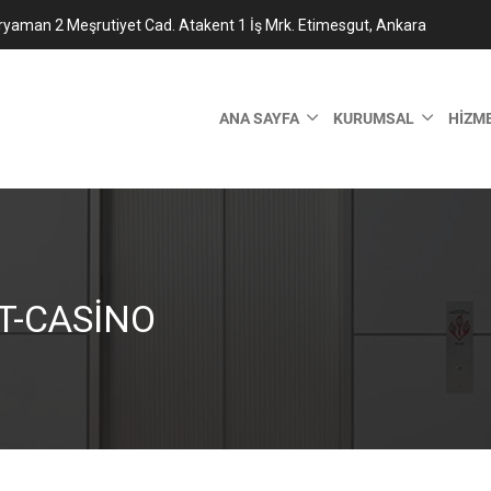
ryaman 2 Meşrutiyet Cad. Atakent 1 İş Mrk. Etimesgut, Ankara
ANA SAYFA
KURUMSAL
HIZM
T-CASINO