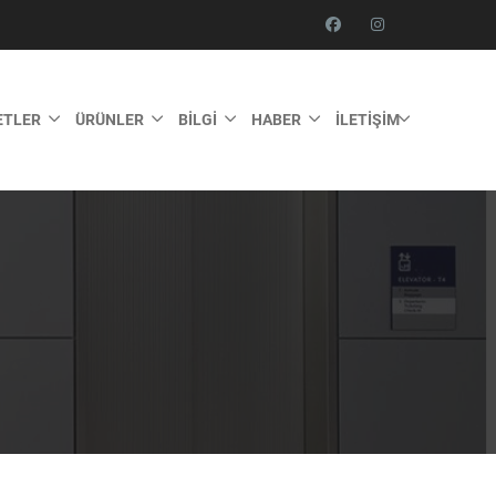
ETLER
ÜRÜNLER
BILGI
HABER
İLETIŞIM