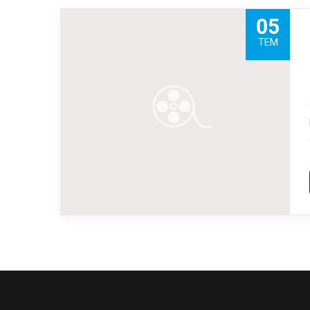
05
TEM