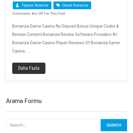
Tepeas Asansör
Sweet Bonanza
Comments Are Off For This Post.
Bonanza Game Casino No Deposit Bonus Unique Codes &
Review Content Bonanza Review Software Providers At
Bonanza Game Casino Player Reviews Of Bonanza Game
Casino…
Daha Fazla
Arama Formu