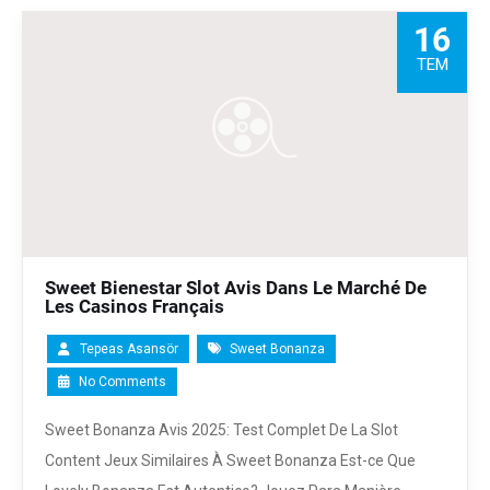
16
TEM
Sweet Bienestar Slot Avis Dans Le Marché De
Les Casinos Français
Tepeas Asansör
Sweet Bonanza
No Comments
Sweet Bonanza Avis 2025: Test Complet De La Slot
Content Jeux Similaires À Sweet Bonanza Est-ce Que