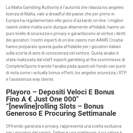
La Malta Gambling Authority è l’autorità che rilascia los angeles
licenza di Malta, vale a dreadful del paese che per primo in
Europa ha regolamentato elle gioco d’azzardo on-line. I migliori
casinò online malta sono dunque altamente affidabili, hanno un
puro livello di sicurezza e privacy e garantiscono al vertice i diritti
dei giocatori. I nostri esperti di on line casino non AAMS Croatia
hanno preparato questa guida affidabile per i giocatori italiani
sulla scorta di anni di conoscenza nel settore. Queta analisi è
stata realizzata dal staff esperti gambling at the scommesse di
CompleteSports tramite l’analisi pada questi siti fondo vari punti
di vista come i actually bonus offerti, los angeles sicurezza, i RTP
e l’assistenza way cliente.
Playoro – Depositi Veloci E Bonus
Fino A € Just One 000″
“[newline]rolling Slots – Bonus
Generoso E Procuring Settimanale
Offrendo garanzia e privacy, rappresenta una scelta esclusiva
per i giocatori del casinò. Tether è una stablecoin, il cui valore è