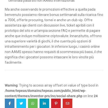
centinaia pada siti non AAMS internazionali.
Ma anche osservando le promozioni effective a quella pada
benvenuto possiamo rilevare bonus settimanali sulla ricarica fino
a 700€, offerte procuring, tornei e anche un club vip. Offre
assistenza aje clienti con discussion live, ticket apribili con il
prototipo del sito e un’ampia sezione FAQ e permette di pagare
anche que incluye moltissime criptovalute. Innanzitutto, offrono
una superiore varietà di giochi, il che cuenta più opzioni di
intrattenimento per i giocatori. In inferiore luogo, i casinò online
non AAMS spesso hanno requisiti di scommessa più bassi, il che
significa che i giocatori possono intascare le loro vincite più
facilmente.
Warning
: Trying to access array offset on value of type bool in
/home/tepeas/domains/tepeas.com/public_html/wp-
content/themes/inventor-pro/inc/social-share.php
on line
24