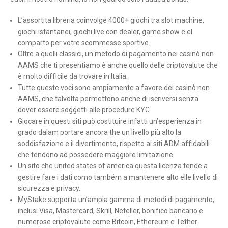
L’assortita libreria coinvolge 4000+ giochi tra slot machine,
giochi istantanei, giochi live con dealer, game show e el
comparto per votre scommesse sportive.
Oltre a quelli classici, un metodo di pagamento nei casinò non
AAMS che ti presentiamo è anche quello delle criptovalute che
è molto difficile da trovare in Italia.
Tutte queste voci sono ampiamente a favore dei casinò non
AAMS, che talvolta permettono anche di iscriversi senza
dover essere soggetti alle procedure KYC.
Giocare in questi siti può costituire infatti un’esperienza in
grado dalam portare ancora the un livello più alto la
soddisfazione e il divertimento, rispetto ai siti ADM affidabili
che tendono ad possedere maggiore limitazione.
Un sito che united states of america questa licenza tende a
gestire fare i dati como também a mantenere alto elle livello di
sicurezza e privacy.
MyStake supporta un’ampia gamma di metodi di pagamento,
inclusi Visa, Mastercard, Skrill, Neteller, bonifico bancario e
numerose criptovalute come Bitcoin, Ethereum e Tether.