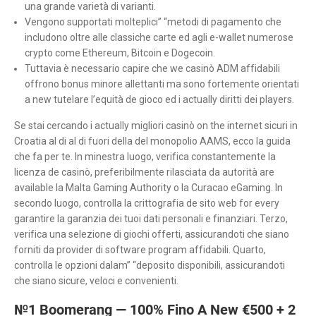
una grande varietà di varianti.
Vengono supportati molteplici” “metodi di pagamento che
includono oltre alle classiche carte ed agli e-wallet numerose
crypto come Ethereum, Bitcoin e Dogecoin.
Tuttavia è necessario capire che we casinò ADM affidabili
offrono bonus minore allettanti ma sono fortemente orientati
a new tutelare l’equità de gioco ed i actually diritti dei players.
Se stai cercando i actually migliori casinò on the internet sicuri in
Croatia al di al di fuori della del monopolio AAMS, ecco la guida
che fa per te. In minestra luogo, verifica constantemente la
licenza de casinò, preferibilmente rilasciata da autorità are
available la Malta Gaming Authority o la Curacao eGaming. In
secondo luogo, controlla la crittografia de sito web for every
garantire la garanzia dei tuoi dati personali e finanziari. Terzo,
verifica una selezione di giochi offerti, assicurandoti che siano
forniti da provider di software program affidabili. Quarto,
controlla le opzioni dalam” “deposito disponibili, assicurandoti
che siano sicure, veloci e convenienti.
№1 Boomerang — 100% Fino A New €500 + 2