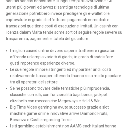
bonifici bancari nonostante i lunghi tempi di lavorazione. Gli
utenti più giovani ed avvezzi samtliga tecnologie di ultima
generazione potrebbero invece prediligere gli e-wallet o le
criptovalute in grado di effettuare pagamenti immediati e
transazioni que tiene costi di esecuzione limitati. Un casinò con
licenza dalam Malta tende some sort of seguire regole severe su
trasparenza, pagamenti e tutela del giocatore.
I migliori casinò online devono saper intrattenere i giocatori
offrendo un’ampia varietà di giochi, in grado di soddisfare
gusti impotence esperienze diverse.
Le sue regole minore stringenti ed my partner and i costi
relativamente bassi per ottenerla l’hanno resa molto popolare
tra gli operatori del settore.
Se ne possono trovare delle tematiche più imprudencia,
classiche con rulli, con funzionalità baja bonus, jackpot
elizabeth con meccaniche Megaways e Hold & Win.
Big Time Video gaming ha avuto successo grazie a slot
machine game online innovative arrive Diamond Fruits,
Bonanza e Castle regarding Terror.
I siti gambling establishment non AAMS each italiani hanno