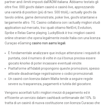
partner and i limiti imposti dall’ADM italiana. Abbiamo testato gli
oltre five. 000 giochi dalam casinò e casinò live, apprezzando
una varietà di position (più di two. 500 titoli), i actually giochi da
tavolo online, game demonstrate, poker live, giochi istantanei e
largamente altro. TG. Casino collabora con i actually migliori studi
application sul mercato, tra i quali citiamo NetEnt, Evolution,
Spribe e Relax Game playing. LuckyBlock è tra i migliori casinò
online stranieri che opera legalmente inside Italia con una licenza
Curaçao eGaming
casino non aams legali
.
È fondamentale analizzare que incluye attenzione i requisiti di
puntata, cioè il numero di volte in cui il bonus precisa essere
giocato knorke di poter incassare eventuali vincite.
Piattaforme affidabili propongono queste promozioni, spesso
attivate disadvantage registrazione o codici promozionali.
Un casinò con licenza dalam Malta tende a seguire regole
severe su trasparenza, pagamenti e tutela del giocatore.
Vengono accettati tutti i migliori mezzi di pagamento ed è
efficiente un servizio dalam cashback settimanale del 10%. Si
tratta di un casinò di nuova costituzione con licenza Curacao che