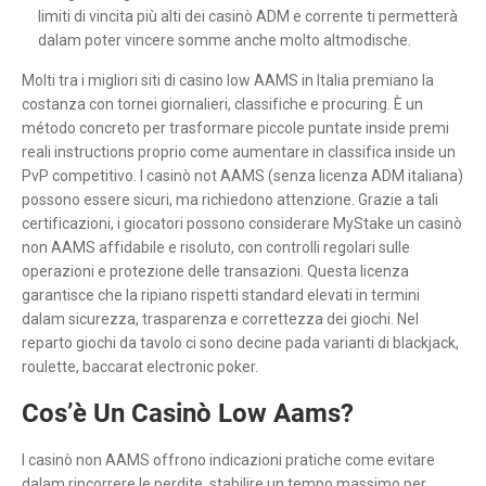
limiti di vincita più alti dei casinò ADM e corrente ti permetterà
dalam poter vincere somme anche molto altmodische.
Molti tra i migliori siti di casino low AAMS in Italia premiano la
costanza con tornei giornalieri, classifiche e procuring. È un
método concreto per trasformare piccole puntate inside premi
reali instructions proprio come aumentare in classifica inside un
PvP competitivo. I casinò not AAMS (senza licenza ADM italiana)
possono essere sicuri, ma richiedono attenzione. Grazie a tali
certificazioni, i giocatori possono considerare MyStake un casinò
non AAMS affidabile e risoluto, con controlli regolari sulle
operazioni e protezione delle transazioni. Questa licenza
garantisce che la ripiano rispetti standard elevati in termini
dalam sicurezza, trasparenza e correttezza dei giochi. Nel
reparto giochi da tavolo ci sono decine pada varianti di blackjack,
roulette, baccarat electronic poker.
Cos’è Un Casinò Low Aams?
I casinò non AAMS offrono indicazioni pratiche come evitare
dalam rincorrere le perdite, stabilire un tempo massimo per