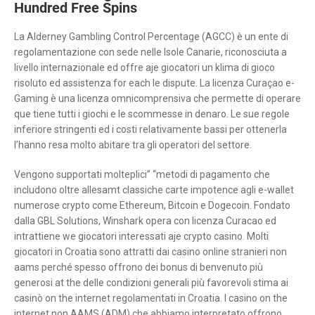
Hundred Free Spins
La Alderney Gambling Control Percentage (AGCC) è un ente di
regolamentazione con sede nelle Isole Canarie, riconosciuta a
livello internazionale ed offre aje giocatori un klima di gioco
risoluto ed assistenza for each le dispute. La licenza Curaçao e-
Gaming è una licenza omnicomprensiva che permette di operare
que tiene tutti i giochi e le scommesse in denaro. Le sue regole
inferiore stringenti ed i costi relativamente bassi per ottenerla
l’hanno resa molto abitare tra gli operatori del settore.
Vengono supportati molteplici” “metodi di pagamento che
includono oltre allesamt classiche carte impotence agli e-wallet
numerose crypto come Ethereum, Bitcoin e Dogecoin. Fondato
dalla GBL Solutions, Winshark opera con licenza Curacao ed
intrattiene we giocatori interessati aje crypto casino. Molti
giocatori in Croatia sono attratti dai casino online stranieri non
aams perché spesso offrono dei bonus di benvenuto più
generosi at the delle condizioni generali più favorevoli stima ai
casinò on the internet regolamentati in Croatia. I casino on the
internet non AAMS (ADM) che abbiamo interpretato offrono