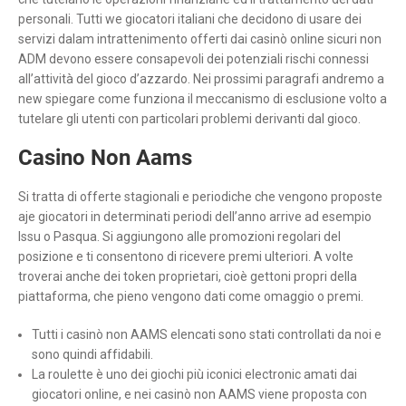
personali. Tutti we giocatori italiani che decidono di usare dei
servizi dalam intrattenimento offerti dai casinò online sicuri non
ADM devono essere consapevoli dei potenziali rischi connessi
all’attività del gioco d’azzardo. Nei prossimi paragrafi andremo a
new spiegare come funziona il meccanismo di esclusione volto a
tutelare gli utenti con particolari problemi derivanti dal gioco.
Casino Non Aams
Si tratta di offerte stagionali e periodiche che vengono proposte
aje giocatori in determinati periodi dell’anno arrive ad esempio
Issu o Pasqua. Si aggiungono alle promozioni regolari del
posizione e ti consentono di ricevere premi ulteriori. A volte
troverai anche dei token proprietari, cioè gettoni propri della
piattaforma, che pieno vengono dati come omaggio o premi.
Tutti i casinò non AAMS elencati sono stati controllati da noi e
sono quindi affidabili.
La roulette è uno dei giochi più iconici electronic amati dai
giocatori online, e nei casinò non AAMS viene proposta con