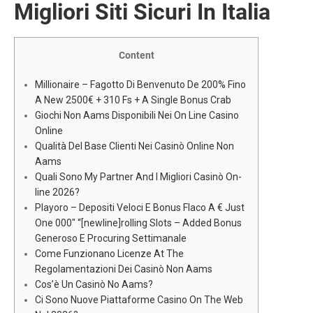
Migliori Siti Sicuri In Italia
Content
Millionaire – Fagotto Di Benvenuto De 200% Fino
A New 2500€ + 310 Fs + A Single Bonus Crab
Giochi Non Aams Disponibili Nei On Line Casino
Online
Qualità Del Base Clienti Nei Casinò Online Non
Aams
Quali Sono My Partner And I Migliori Casinò On-
line 2026?
Playoro – Depositi Veloci E Bonus Flaco A € Just
One 000″ “[newline]rolling Slots – Added Bonus
Generoso E Procuring Settimanale
Come Funzionano Licenze At The
Regolamentazioni Dei Casinò Non Aams
Cos’è Un Casinò No Aams?
Ci Sono Nuove Piattaforme Casino On The Web