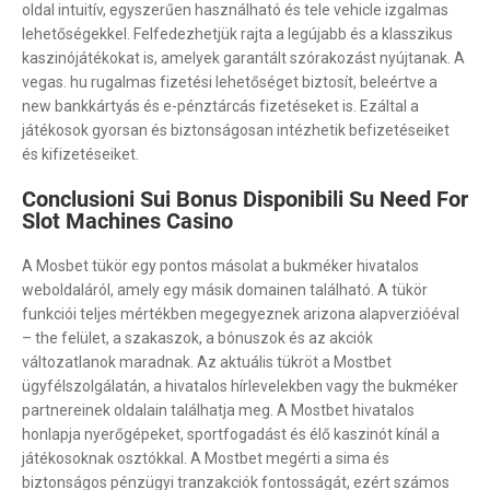
oldal intuitív, egyszerűen használható és tele vehicle izgalmas
lehetőségekkel. Felfedezhetjük rajta a legújabb és a klasszikus
kaszinójátékokat is, amelyek garantált szórakozást nyújtanak. A
vegas. hu rugalmas fizetési lehetőséget biztosít, beleértve a
new bankkártyás és e-pénztárcás fizetéseket is. Ezáltal a
játékosok gyorsan és biztonságosan intézhetik befizetéseiket
és kifizetéseiket.
Conclusioni Sui Bonus Disponibili Su Need For
Slot Machines Casino
A Mosbet tükör egy pontos másolat a bukméker hivatalos
weboldaláról, amely egy másik domainen található. A tükör
funkciói teljes mértékben megegyeznek arizona alapverzióéval
– the felület, a szakaszok, a bónuszok és az akciók
változatlanok maradnak. Az aktuális tükröt a Mostbet
ügyfélszolgálatán, a hivatalos hírlevelekben vagy the bukméker
partnereinek oldalain találhatja meg. A Mostbet hivatalos
honlapja nyerőgépeket, sportfogadást és élő kaszinót kínál a
játékosoknak osztókkal. A Mostbet megérti a sima és
biztonságos pénzügyi tranzakciók fontosságát, ezért számos