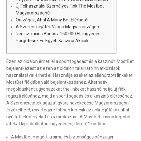
Új Felhasználói Személyes Fiók The Mostbet
Magyarországnál
Országok, Ahol A Many Bet Elérhető
A Szerencsejáték Világa Magyarországon
Regisztrációs Bónusz 160 000 Ft, Ingyenes
Pörgetések És Egyéb Kaszinó Akciók
Ezen az oldalon érheti el a sportfogadást és a kaszinót. MostBet
bejelentkezést az ezen az oldalon található hivatkozások
használatával érheti el. Használja ezeket az ellenőrzött linkeket
MostBet fiókjába való bejelentkezéshez. Alternatív
megoldásként ugyanazokat the linkeket használhatja új fiók
regisztrálásához, majd a sportfogadás és a kaszinó eléréséhez.
A Szerencsejáték ágazat gyors növekedése Magyarországon
érzékelhető, mivel egyre többen keresik az online játékok által
nyújtott élményeket és szórakozást. A Mostbet casino legtöbb
játékát kipróbálhatod ingyenesen, demó” “módban.
A Mostbet megérti a sima és biztonságos pénzügyi