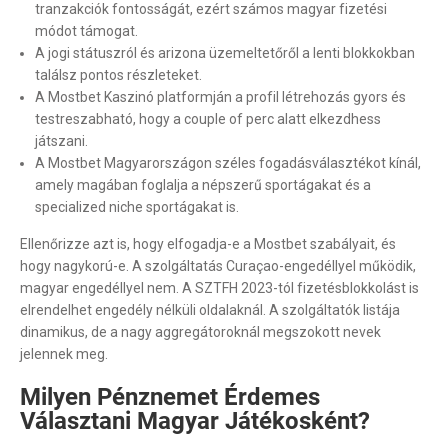
tranzakciók fontosságát, ezért számos magyar fizetési
módot támogat.
A jogi státuszról és arizona üzemeltetőről a lenti blokkokban
találsz pontos részleteket.
A Mostbet Kaszinó platformján a profil létrehozás gyors és
testreszabható, hogy a couple of perc alatt elkezdhess
játszani.
A Mostbet Magyarországon széles fogadásválasztékot kínál,
amely magában foglalja a népszerű sportágakat és a
specialized niche sportágakat is.
Ellenőrizze azt is, hogy elfogadja-e a Mostbet szabályait, és
hogy nagykorú-e. A szolgáltatás Curaçao-engedéllyel működik,
magyar engedéllyel nem. A SZTFH 2023-tól fizetésblokkolást is
elrendelhet engedély nélküli oldalaknál. A szolgáltatók listája
dinamikus, de a nagy aggregátoroknál megszokott nevek
jelennek meg.
Milyen Pénznemet Érdemes
Választani Magyar Játékosként?