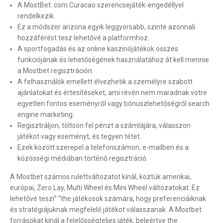
A MostBet. com Curacao szerencsejáték-engedéllyel
rendelkezik.
Ez a módszer arizona egyik leggyorsabb, szinte azonnali
hozzáférést tesz lehetővé a platformhoz.
A sportfogadás és az online kaszinójátékok összes
funkciójának és lehetőségének használatához át kell mennie
a Mostbet regisztráción.
A felhasználók emellett élvezhetik a személyre szabott
ajánlatokat és értesítéseket, ami révén nem maradnak votre
egyetlen fontos eseményről vagy bónuszlehetőségről search
engine marketing.
Regisztráljon, töltsön fel pénzt a számlájára, válasszon
játékot vagy eseményt, és tegyen tétet.
Ezek között szerepel a telefonszámon, e-mailben és a
közösségi médiában történő regisztráció.
A Mostbet számos rulettváltozatot kínál, köztük amerikai,
európai, Zero Lay, Multi Wheel és Mini Wheel változatokat. Ez
lehetővé teszi” “the játékosok számára, hogy preferenciáiknak
és stratégiájuknak megfelelő játékot válasszanak. A Mostbet
forrásokat kínál a felelősségteljes játék, beleértve the