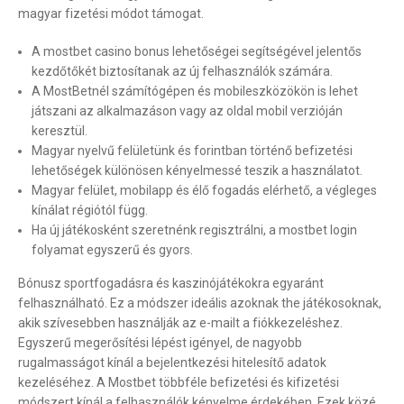
magyar fizetési módot támogat.
A mostbet casino bonus lehetőségei segítségével jelentős
kezdőtőkét biztosítanak az új felhasználók számára.
A MostBetnél számítógépen és mobileszközökön is lehet
játszani az alkalmazáson vagy az oldal mobil verzióján
keresztül.
Magyar nyelvű felületünk és forintban történő befizetési
lehetőségek különösen kényelmessé teszik a használatot.
Magyar felület, mobilapp és élő fogadás elérhető, a végleges
kínálat régiótól függ.
Ha új játékosként szeretnénk regisztrálni, a mostbet login
folyamat egyszerű és gyors.
Bónusz sportfogadásra és kaszinójátékokra egyaránt
felhasználható. Ez a módszer ideális azoknak the játékosoknak,
akik szívesebben használják az e-mailt a fiókkezeléshez.
Egyszerű megerősítési lépést igényel, de nagyobb
rugalmasságot kínál a bejelentkezési hitelesítő adatok
kezeléséhez. A Mostbet többféle befizetési és kifizetési
módszert kínál a felhasználók kényelme érdekében. Ezek közé