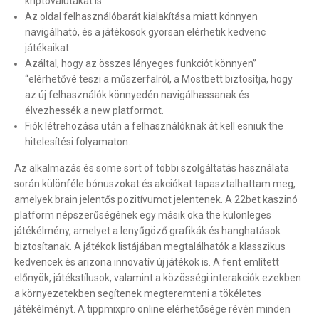
kriptovalutákat is.
Az oldal felhasználóbarát kialakítása miatt könnyen
navigálható, és a játékosok gyorsan elérhetik kedvenc
játékaikat.
Azáltal, hogy az összes lényeges funkciót könnyen”
“elérhetővé teszi a műszerfalról, a Mostbett biztosítja, hogy
az új felhasználók könnyedén navigálhassanak és
élvezhessék a new platformot.
Fiók létrehozása után a felhasználóknak át kell esniük the
hitelesítési folyamaton.
Az alkalmazás és some sort of többi szolgáltatás használata
során különféle bónuszokat és akciókat tapasztalhattam meg,
amelyek brain jelentős pozitívumot jelentenek. A 22bet kaszinó
platform népszerűségének egy másik oka the különleges
játékélmény, amelyet a lenyűgöző grafikák és hanghatások
biztosítanak. A játékok listájában megtalálhatók a klasszikus
kedvencek és arizona innovatív új játékok is. A fent említett
előnyök, játékstílusok, valamint a közösségi interakciók ezekben
a környezetekben segítenek megteremteni a tökéletes
játékélményt. A tippmixpro online elérhetősége révén minden