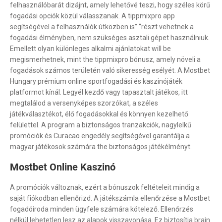
felhasználóbarát dizájnt, amely lehetővé teszi, hogy széles körű
fogadási opciók közül válasszanak. A tippmixpro app
segítségével a felhasználók útközben is” “részt vehetnek a
fogadási élményben, nem szükséges asztali gépet használniuk.
Emellett olyan különleges alkalmi ajánlatokat will be
megismerhetnek, mint the tippmixpro bónusz, amely növeli a
fogadások számos területén való sikeresség esélyét. A Mostbet
Hungary prémium online sportfogadási és kaszinójáték
platformot kínál. Legyél kezdő vagy tapasztalt játékos, itt
megtalálod a versenyképes szorzókat, a széles
játékválasztékot, élő fogadásokkal és könnyen kezelhető
felülettel. A program a biztonságos tranzakciók, nagylelkű
promóciók és Curacao engedély segítségével garantálja a
magyar játékosok számára the biztonságos játékélményt.
Mostbet Online Kaszinó
A promóciók változnak, ezért a bónuszok feltételeit mindig a
saját fiókodban ellenőrizd. A játékszámla ellenőrzése a Mostbet
fogadóiroda minden ügyfele számára kötelező. Ellenőrzés
nélkül lehetetlen lesz az alapok visszavonása. Ez biztosítja brain