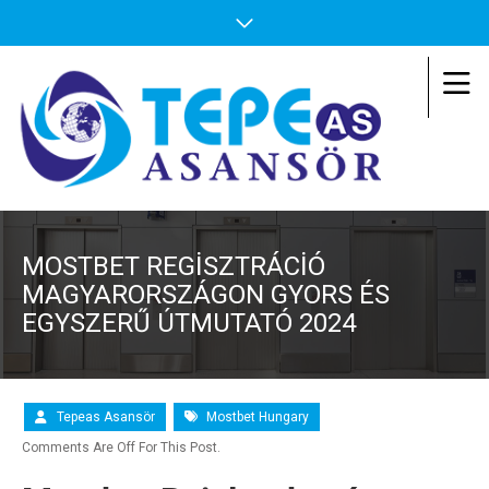
MOSTBET REGISZTRÁCIÓ
MAGYARORSZÁGON GYORS ÉS
EGYSZERŰ ÚTMUTATÓ 2024
Tepeas Asansör
Mostbet Hungary
Comments Are Off For This Post.