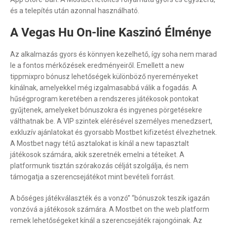
és a telepítés után azonnal használható.
A Vegas Hu On-line Kaszinó Élménye
Az alkalmazás gyors és könnyen kezelhető, így soha nem marad
le a fontos mérkőzések eredményeiről. Emellett a new
tippmixpro bónusz lehetőségek különböző nyereményeket
kínálnak, amelyekkel még izgalmasabbá válik a fogadás. A
hűségprogram keretében a rendszeres játékosok pontokat
gyűjtenek, amelyeket bónuszokra és ingyenes pörgetésekre
válthatnak be. A VIP szintek elérésével személyes menedzsert,
exkluzív ajánlatokat és gyorsabb Mostbet kifizetést élvezhetnek.
A Mostbet nagy tétű asztalokat is kínál a new tapasztalt
játékosok számára, akik szeretnék emelni a téteiket. A
platformunk tisztán szórakozás célját szolgálja, és nem
támogatja a szerencsejátékot mint bevételi forrást.
A bőséges játékválaszték és a vonzó” “bónuszok teszik igazán
vonzóvá a játékosok számára. A Mostbet on the web platform
remek lehetőségeket kínál a szerencsejáték rajongóinak. Az