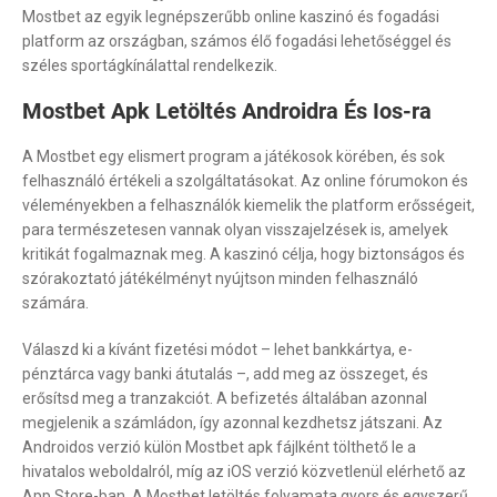
Mostbet az egyik legnépszerűbb online kaszinó és fogadási
platform az országban, számos élő fogadási lehetőséggel és
széles sportágkínálattal rendelkezik.
Mostbet Apk Letöltés Androidra És Ios-ra
A Mostbet egy elismert program a játékosok körében, és sok
felhasználó értékeli a szolgáltatásokat. Az online fórumokon és
véleményekben a felhasználók kiemelik the platform erősségeit,
para természetesen vannak olyan visszajelzések is, amelyek
kritikát fogalmaznak meg. A kaszinó célja, hogy biztonságos és
szórakoztató játékélményt nyújtson minden felhasználó
számára.
Válaszd ki a kívánt fizetési módot – lehet bankkártya, e-
pénztárca vagy banki átutalás –, add meg az összeget, és
erősítsd meg a tranzakciót. A befizetés általában azonnal
megjelenik a számládon, így azonnal kezdhetsz játszani. Az
Androidos verzió külön Mostbet apk fájlként tölthető le a
hivatalos weboldalról, míg az iOS verzió közvetlenül elérhető az
App Store-ban. A Mostbet letöltés folyamata gyors és egyszerű,