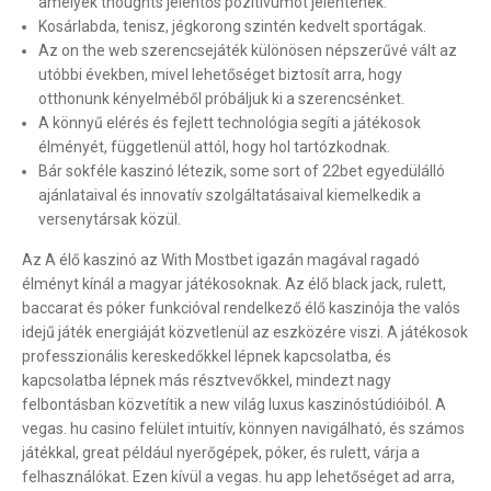
amelyek thoughts jelentős pozitívumot jelentenek.
Kosárlabda, tenisz, jégkorong szintén kedvelt sportágak.
Az on the web szerencsejáték különösen népszerűvé vált az
utóbbi években, mivel lehetőséget biztosít arra, hogy
otthonunk kényelméből próbáljuk ki a szerencsénket.
A könnyű elérés és fejlett technológia segíti a játékosok
élményét, függetlenül attól, hogy hol tartózkodnak.
Bár sokféle kaszinó létezik, some sort of 22bet egyedülálló
ajánlataival és innovatív szolgáltatásaival kiemelkedik a
versenytársak közül.
Az A élő kaszinó az With Mostbet igazán magával ragadó
élményt kínál a magyar játékosoknak. Az élő black jack, rulett,
baccarat és póker funkcióval rendelkező élő kaszinója the valós
idejű játék energiáját közvetlenül az eszközére viszi. A játékosok
professzionális kereskedőkkel lépnek kapcsolatba, és
kapcsolatba lépnek más résztvevőkkel, mindezt nagy
felbontásban közvetítik a new világ luxus kaszinóstúdióiból. A
vegas. hu casino felület intuitív, könnyen navigálható, és számos
játékkal, great például nyerőgépek, póker, és rulett, várja a
felhasználókat. Ezen kívül a vegas. hu app lehetőséget ad arra,