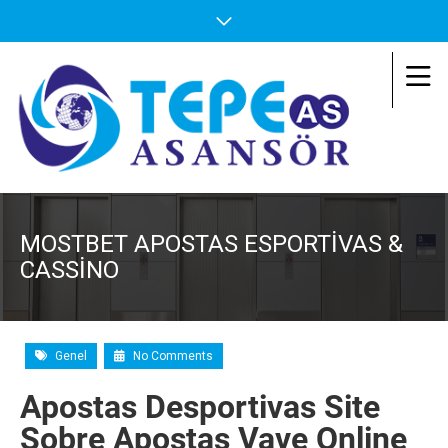
MOSTBET APOSTAS ESPORTIVAS &
CASSINO
Genel
No Comments
Apostas Desportivas Site
Sobre Apostas Vave Online