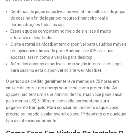
Centenas de jogos esportivos ao vivo at the milhares de jogos
de cassino afin de jogar por recurso financeiro real e
demonstrações todos os dias.
Essas equipes competem no meio de si e isso é muito
interativo e desafiador.
O site estatal da MostBet tem disponível para usuários móveis
um aplicativo otimizado para Android os e iOS pra suas
apostas, assim como a versão para desktop.
Além das apostas esportivas, uma seção íntegral com jogos
para cassino está disponível no site weil Mostbet.
O período de crédito geralmente leva menos de 72 horas em
virtude de entrar em energy source na conta pretendida. As
opções não têm um valor mínimo de tiro, mas você pode sacar
pelo menos US$ 6, 00 sem comissão apresentando um
pagamento tranquilo. Para concluir teu primeiro saque, você
precisa ter jogado o valor overall do seu 1º depósito em qualquer
tipo de intencionadamente.