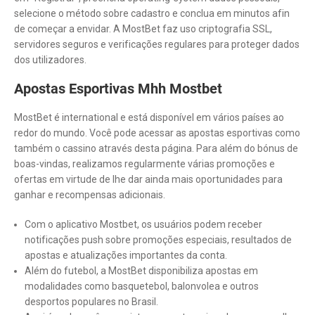
selecione o método sobre cadastro e conclua em minutos afin
de começar a envidar. A MostBet faz uso criptografia SSL,
servidores seguros e verificações regulares para proteger dados
dos utilizadores.
Apostas Esportivas Mhh Mostbet
MostBet é international e está disponível em vários países ao
redor do mundo. Você pode acessar as apostas esportivas como
também o cassino através desta página. Para além do bónus de
boas-vindas, realizamos regularmente várias promoções e
ofertas em virtude de lhe dar ainda mais oportunidades para
ganhar e recompensas adicionais.
Com o aplicativo Mostbet, os usuários podem receber
notificações push sobre promoções especiais, resultados de
apostas e atualizações importantes da conta.
Além do futebol, a MostBet disponibiliza apostas em
modalidades como basquetebol, balonvolea e outros
desportos populares no Brasil.