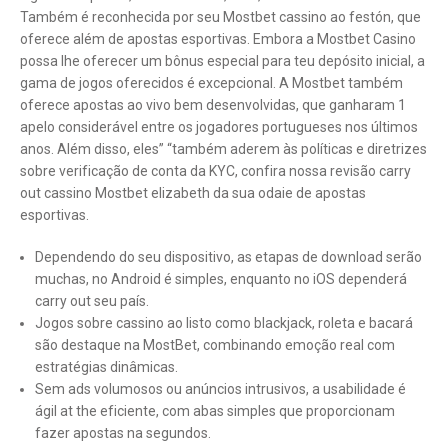
Também é reconhecida por seu Mostbet cassino ao festón, que
oferece além de apostas esportivas. Embora a Mostbet Casino
possa lhe oferecer um bônus especial para teu depósito inicial, a
gama de jogos oferecidos é excepcional. A Mostbet também
oferece apostas ao vivo bem desenvolvidas, que ganharam 1
apelo considerável entre os jogadores portugueses nos últimos
anos. Além disso, eles” “também aderem às políticas e diretrizes
sobre verificação de conta da KYC, confira nossa revisão carry
out cassino Mostbet elizabeth da sua odaie de apostas
esportivas.
Dependendo do seu dispositivo, as etapas de download serão
muchas, no Android é simples, enquanto no iOS dependerá
carry out seu país.
Jogos sobre cassino ao listo como blackjack, roleta e bacará
são destaque na MostBet, combinando emoção real com
estratégias dinâmicas.
Sem ads volumosos ou anúncios intrusivos, a usabilidade é
ágil at the eficiente, com abas simples que proporcionam
fazer apostas na segundos.