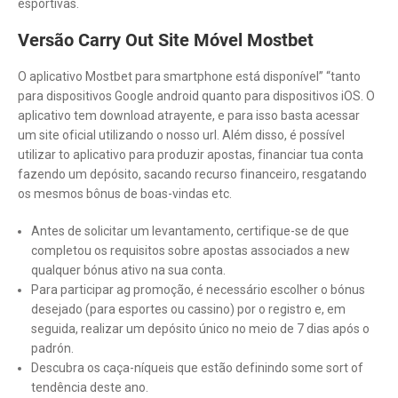
esportivas.
Versão Carry Out Site Móvel Mostbet
O aplicativo Mostbet para smartphone está disponível” “tanto
para dispositivos Google android quanto para dispositivos iOS. O
aplicativo tem download atrayente, e para isso basta acessar
um site oficial utilizando o nosso url. Além disso, é possível
utilizar to aplicativo para produzir apostas, financiar tua conta
fazendo um depósito, sacando recurso financeiro, resgatando
os mesmos bônus de boas-vindas etc.
Antes de solicitar um levantamento, certifique-se de que
completou os requisitos sobre apostas associados a new
qualquer bónus ativo na sua conta.
Para participar ag promoção, é necessário escolher o bónus
desejado (para esportes ou cassino) por o registro e, em
seguida, realizar um depósito único no meio de 7 dias após o
padrón.
Descubra os caça-níqueis que estão definindo some sort of
tendência deste ano.