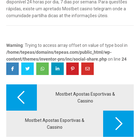
disponível 24 horas por dia, 7 dias por semana. Para questões
rápidas, existe um apretado Mostbet casino telegram onde a
comunidade partilha dicas at the informações úteis.
Warning
: Trying to access array offset on value of type bool in
/home/tepeas/domains/tepeas.com/public_html/wp-
content/themes/inventor-pro/inc/social-share.php
on line
24
Post
navigation
Mostbet Apostas Esportivas &
Cassino
Mostbet Apostas Esportivas &
Cassino