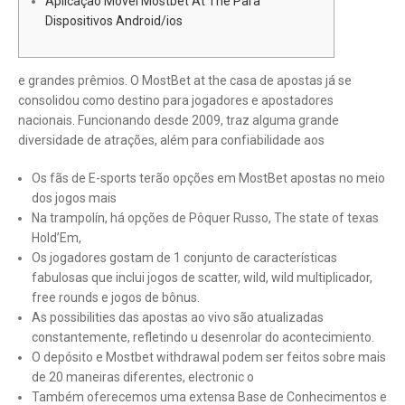
Aplicação Móvel Mostbet At The Para
Dispositivos Android/ios
e grandes prêmios. O MostBet at the casa de apostas já se
consolidou como destino para jogadores e apostadores
nacionais. Funcionando desde 2009, traz alguma grande
diversidade de atrações, além para confiabilidade aos
Os fãs de E-sports terão opções em MostBet apostas no meio
dos jogos mais
Na trampolín, há opções de Pôquer Russo, The state of texas
Hold’Em,
Os jogadores gostam de 1 conjunto de características
fabulosas que inclui jogos de scatter, wild, wild multiplicador,
free rounds e jogos de bônus.
As possibilities das apostas ao vivo são atualizadas
constantemente, refletindo u desenrolar do acontecimiento.
O depósito e Mostbet withdrawal podem ser feitos sobre mais
de 20 maneiras diferentes, electronic o
Também oferecemos uma extensa Base de Conhecimentos e