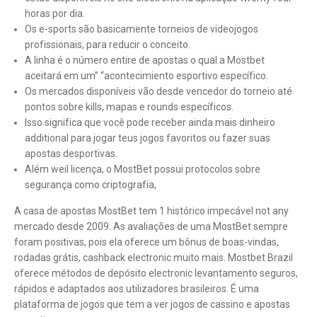
horas por dia.
Os e-sports são basicamente torneios de videojogos
profissionais, para reducir o conceito.
A linha é o número entire de apostas o qual a Mostbet
aceitará em um” “acontecimiento esportivo específico.
Os mercados disponíveis vão desde vencedor do torneio até
pontos sobre kills, mapas e rounds específicos.
Isso significa que você pode receber ainda mais dinheiro
additional para jogar teus jogos favoritos ou fazer suas
apostas desportivas.
Além weil licença, o MostBet possui protocolos sobre
segurança como criptografia,
A casa de apostas MostBet tem 1 histórico impecável not any
mercado desde 2009. As avaliações de uma MostBet sempre
foram positivas, pois ela oferece um bônus de boas-vindas,
rodadas grátis, cashback electronic muito mais. Mostbet Brazil
oferece métodos de depósito electronic levantamento seguros,
rápidos e adaptados aos utilizadores brasileiros. É uma
plataforma de jogos que tem a ver jogos de cassino e apostas