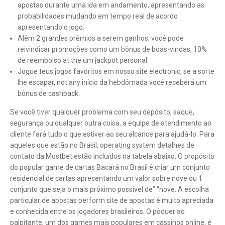
apostas durante uma ida em andamento, apresentando as
probabilidades mudando em tempo real de acordo
apresentando o jogo.
Além 2 grandes prêmios a serem ganhos, você pode
reivindicar promoções como um bônus de boas-vindas, 10%
de reembolso at the um jackpot personal.
Jogue teus jogos favoritos em nosso site electronic, se a sorte
lhe escapar, not any início da hebdómada você receberá um
bônus de cashback.
Se você tiver qualquer problema com seu depósito, saque,
segurança ou qualquer outra coisa, a equipe de atendimento ao
cliente fará tudo o que estiver ao seu alcance para ajudá-lo. Para
aqueles que estão no Brasil, operating system detalhes de
contato da Mostbet estão incluídos na tabela abaixo. O propósito
do popular game de cartas Bacará no Brasil é criar um conjunto
residencial de cartas apresentando um valor sobre nove ou 1
conjunto que seja o mais próximo possível de” “nove. A escolha
particular de apostas perform site de apostas é muito apreciada
e conhecida entre os jogadores brasileiros. O pôquer ao
palpitante, um dos games mais populares em cassinos online, é