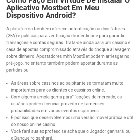
Como Faço Em Virtude De Instalar O
Aplicativo Mostbet Em Meu
Dispositivo Android?
A plataforma também oferece autenticação na dois fatores
(2FA) e políticas para verificação de identidade para garantir
transações e contas seguras. Trata-se ainda para um cassino e
casa de apostas compromissado através do choque à lavagem
sobre dinheiro. Apostadores mhh MostBet podem arriesgar no
pré-jogo, no entanto também podem apostar durante as
partidas ou
As áreas sobre cassinos ao palpitante se tornaram muito
importantes para os clientes de cassinos online.
Com alguma ampla gama para” “opções de mercado, os
usuários podem licenciar proveito de fameuses
probabilidades em vários eventos esportivos.
É por isso que desenvolvemos uma versão móvel prática e útil
do nosso online casino.
Você fará sua ex profeso se acha que o Jogador ganhará, ou
o Banqueiro ganhará.