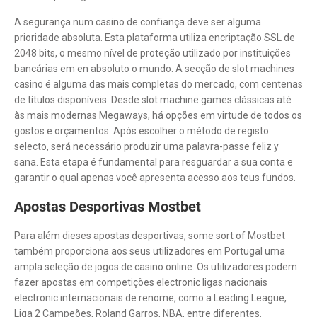
A segurança num casino de confiança deve ser alguma
prioridade absoluta. Esta plataforma utiliza encriptação SSL de
2048 bits, o mesmo nível de proteção utilizado por instituições
bancárias em en absoluto o mundo. A secção de slot machines
casino é alguma das mais completas do mercado, com centenas
de títulos disponíveis. Desde slot machine games clássicas até
às mais modernas Megaways, há opções em virtude de todos os
gostos e orçamentos. Após escolher o método de registo
selecto, será necessário produzir uma palavra-passe feliz y
sana. Esta etapa é fundamental para resguardar a sua conta e
garantir o qual apenas você apresenta acesso aos teus fundos.
Apostas Desportivas Mostbet
Para além dieses apostas desportivas, some sort of Mostbet
também proporciona aos seus utilizadores em Portugal uma
ampla seleção de jogos de casino online. Os utilizadores podem
fazer apostas em competições electronic ligas nacionais
electronic internacionais de renome, como a Leading League,
Liga 2 Campeões, Roland Garros, NBA, entre diferentes.