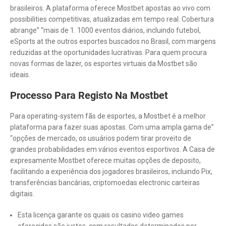
brasileiros. A plataforma oferece Mostbet apostas ao vivo com
possibilities competitivas, atualizadas em tempo real. Cobertura
abrange” “mais de 1. 1000 eventos diários, incluindo futebol,
eSports at the outros esportes buscados no Brasil, com margens
reduzidas at the oportunidades lucrativas. Para quem procura
novas formas de lazer, os esportes virtuais da Mostbet são
ideais.
Processo Para Registo Na Mostbet
Para operating-system fãs de esportes, a Mostbet é a melhor
plataforma para fazer suas apostas. Com uma ampla gama de”
“opções de mercado, os usuários podem tirar proveito de
grandes probabilidades em vários eventos esportivos. A Casa de
expresamente Mostbet oferece muitas opções de deposito,
facilitando a experiência dos jogadores brasileiros, incluindo Pix,
transferências bancárias, criptomoedas electronic carteiras
digitais.
Esta licença garante os quais os casino video games
oferecidos são justos, com resultados determinados por