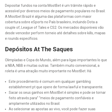
Depositar fundos na conta MostBet é um trâmite rápido e
acessível por diversos meios de pagamento populares no Brasil.
A Mostbet Brazil é alguma das plataformas com maior
cobertura sobre eSports no País brasileiro, incluindo Dota a
couple of, League of Tales e CS2. Os mercados disponíveis vão
desde vencedor perform torneio até detalhes sobre kills, mapas
e rounds específicos.
Depósitos At The Saques
Olimpíadas e Copa do Mundo, além para ligas importantes lo que
a NBA, NBB e muitas outras. Também muito convencional, a
roleta é uma atração muito importante no MostBet. Há
Este procedimento é comum em qualquer gambling
establishment pt que opere de forma lawful e transparente.
Sacar os seus ganhos em MostBet é simples e pode se tornar
feito através para” “meios de pagamento confiáveis e
amplamente utilizados no Brasil.
Ao selecionar as apostas ao vivo, você pode fazer suas