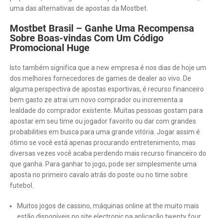
uma das alternativas de apostas da Mostbet.
Mostbet Brasil – Ganhe Uma Recompensa
Sobre Boas-vindas Com Um Código
Promocional Huge
Isto também significa que a new empresa é nos dias de hoje um
dos melhores fornecedores de games de dealer ao vivo. De
alguma perspectiva de apostas esportivas, é recurso financeiro
bem gasto ze atrai um novo comprador ou incrementa a
lealdade do comprador existente. Muitas pessoas gostam para
apostar em seu time ou jogador favorito ou dar com grandes
probabilities em busca para uma grande vitória. Jogar assim é
ótimo se você está apenas procurando entretenimento, mas
diversas vezes você acaba perdendo mais recurso financeiro do
que ganha. Para ganhar to jogo, pode ser simplesmente uma
aposta no primeiro cavalo atrás do poste ou no time sobre
futebol.
Muitos jogos de cassino, máquinas online at the muito mais
estão disponíveis no site electronic na aplicação twenty four