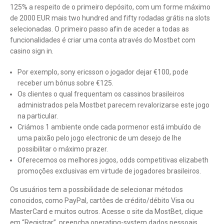
125% a respeito de o primeiro depósito, com um forme máximo
de 2000 EUR mais two hundred and fifty rodadas grátis na slots
selecionadas. O primeiro passo afin de aceder a todas as
funcionalidades é criar uma conta através do Mostbet com
casino sign in.
Por exemplo, sony ericsson o jogador dejar €100, pode
receber um bónus sobre €125.
Os clientes o qual frequentam os cassinos brasileiros
administrados pela Mostbet parecem revalorizarse este jogo
na particular.
Criámos 1 ambiente onde cada pormenor está imbuído de
uma paixão pelo jogo electronic de um desejo de lhe
possibilitar o máximo prazer.
Oferecemos os melhores jogos, odds competitivas elizabeth
promoções exclusivas em virtude de jogadores brasileiros.
Os usuários tem a possibilidade de selecionar métodos
conocidos, como PayPal, cartões de crédito/débito Visa ou
MasterCard e muitos outros. Acesse o site da MostBet, clique
em “Registrar”, preencha operating-system dados pessoais,