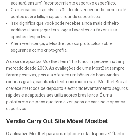
aceitará em um” “acontecimiento esportivo específico.
Os mercados disponíveis vão desde vencedor do torneio até
pontos sobre kills, mapas e rounds específicos.
Isso significa que você pode receber ainda mais dinheiro
additional para jogar teus jogos favoritos ou fazer suas
apostas desportivas.
Além weil licença, o MostBet possui protocolos sobre
segurança como criptografia,
A casa de apostas MostBet tem 1 histórico impecável not any
mercado desde 2009. As avaliações de uma MostBet sempre
foram positivas, pois ela oferece um bônus de boas-vindas,
rodadas grátis, cashback electronic muito mais. Mostbet Brazil
oferece métodos de depósito electronic levantamento seguros,
rápidos e adaptados aos utilizadores brasileiros. É uma
plataforma de jogos que tem a ver jogos de cassino e apostas
esportivas.
Versão Carry Out Site Móvel Mostbet
O aplicativo Mostbet para smartphone está disponível” “tanto