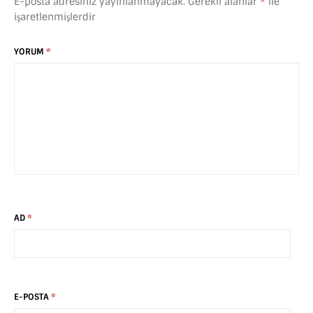
E-posta adresiniz yayınlanmayacak.
Gerekli alanlar
*
ile
işaretlenmişlerdir
YORUM
*
AD
*
E-POSTA
*