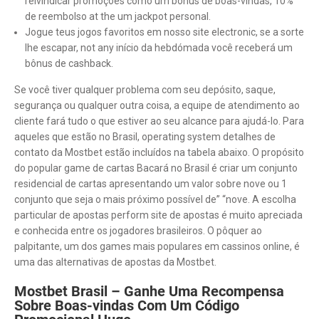
reivindicar promoções como um bônus de boas-vindas, 10%
de reembolso at the um jackpot personal.
Jogue teus jogos favoritos em nosso site electronic, se a sorte
lhe escapar, not any início da hebdómada você receberá um
bônus de cashback.
Se você tiver qualquer problema com seu depósito, saque,
segurança ou qualquer outra coisa, a equipe de atendimento ao
cliente fará tudo o que estiver ao seu alcance para ajudá-lo. Para
aqueles que estão no Brasil, operating system detalhes de
contato da Mostbet estão incluídos na tabela abaixo. O propósito
do popular game de cartas Bacará no Brasil é criar um conjunto
residencial de cartas apresentando um valor sobre nove ou 1
conjunto que seja o mais próximo possível de” “nove. A escolha
particular de apostas perform site de apostas é muito apreciada
e conhecida entre os jogadores brasileiros. O pôquer ao
palpitante, um dos games mais populares em cassinos online, é
uma das alternativas de apostas da Mostbet.
Mostbet Brasil – Ganhe Uma Recompensa
Sobre Boas-vindas Com Um Código