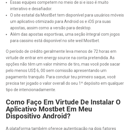
Essas equipes competem no meio de si e isso é muito
interativo e desafiador.
O site estatal da MostBet tem disponível para usuários móveis
um aplicativo otimizado para Android os e iOS pra suas
apostas, assim como a versão para desktop.
Além das apostas esportivas, uma seção íntegral com jogos
para cassino está disponível no site weil Mostbet.
O período de crédito geralmente leva menos de 72 horas em
virtude de entrar em energy source na conta pretendida. As
opções não têm um valor mínimo de tiro, mas você pode sacar
pelo menos US$ 6, 00 sem comissão apresentando um
pagamento tranquilo. Para concluir teu primeiro saque, você
precisa ter jogado o valor overall do seu 1º depósito em qualquer
tipo de intencionadamente.
Como Faço Em Virtude De Instalar O
Aplicativo Mostbet Em Meu
Dispositivo Android?
A plataforma também oferece autenticação na dois fatores