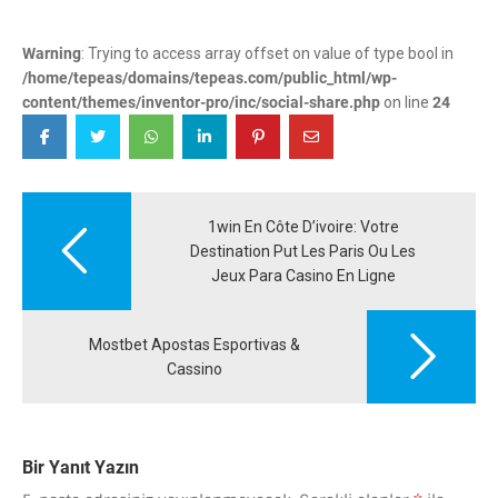
Warning
: Trying to access array offset on value of type bool in
/home/tepeas/domains/tepeas.com/public_html/wp-
content/themes/inventor-pro/inc/social-share.php
on line
24
Post
navigation
1win En Côte D’ivoire: Votre
Destination Put Les Paris Ou Les
Jeux Para Casino En Ligne
Mostbet Apostas Esportivas &
Cassino
Bir Yanıt Yazın