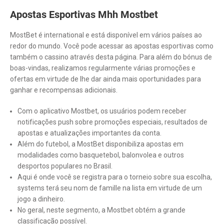
Apostas Esportivas Mhh Mostbet
MostBet é international e está disponível em vários países ao
redor do mundo. Você pode acessar as apostas esportivas como
também o cassino através desta página. Para além do bónus de
boas-vindas, realizamos regularmente várias promoções e
ofertas em virtude de lhe dar ainda mais oportunidades para
ganhar e recompensas adicionais.
Com o aplicativo Mostbet, os usuários podem receber
notificações push sobre promoções especiais, resultados de
apostas e atualizações importantes da conta.
Além do futebol, a MostBet disponibiliza apostas em
modalidades como basquetebol, balonvolea e outros
desportos populares no Brasil.
Aqui é onde você se registra para o torneio sobre sua escolha,
systems terá seu nom de famille na lista em virtude de um
jogo a dinheiro.
No geral, neste segmento, a Mostbet obtém a grande
classificação possível.