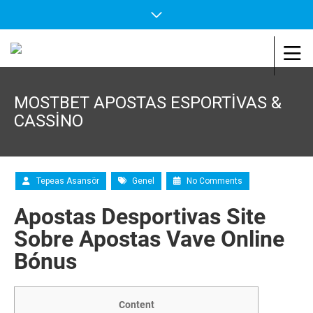
MOSTBET APOSTAS ESPORTIVAS &
CASSINO
Tepeas Asansör
Genel
No Comments
Apostas Desportivas Site
Sobre Apostas Vave Online
Bónus
Content