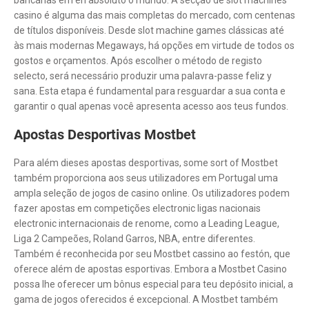
bancárias em en absoluto o mundo. A secção de slot machines
casino é alguma das mais completas do mercado, com centenas
de títulos disponíveis. Desde slot machine games clássicas até
às mais modernas Megaways, há opções em virtude de todos os
gostos e orçamentos. Após escolher o método de registo
selecto, será necessário produzir uma palavra-passe feliz y
sana. Esta etapa é fundamental para resguardar a sua conta e
garantir o qual apenas você apresenta acesso aos teus fundos.
Apostas Desportivas Mostbet
Para além dieses apostas desportivas, some sort of Mostbet
também proporciona aos seus utilizadores em Portugal uma
ampla seleção de jogos de casino online. Os utilizadores podem
fazer apostas em competições electronic ligas nacionais
electronic internacionais de renome, como a Leading League,
Liga 2 Campeões, Roland Garros, NBA, entre diferentes.
Também é reconhecida por seu Mostbet cassino ao festón, que
oferece além de apostas esportivas. Embora a Mostbet Casino
possa lhe oferecer um bônus especial para teu depósito inicial, a
gama de jogos oferecidos é excepcional. A Mostbet também