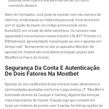
pessoas olhem para a tela para não perder um único
momento decisivo.
Além do formulário, você pode se suceder com seu número de
telefone, email-based ou mídia interpersonal. Você terá some
sort of opção de inserir um código promocional, como
Bono2023, em virtude de obter benefícios. Os torneios mais
aguardados nos próximos meses incluem o BLAST Premier e u
IEM Katowice, apresentando transmissão ao vivo e apostas em
tempo real” “diretamente no site ou aplicativo Mostbet. As
apostas em futebol são uma dieses principais opções weil
MostBet no País e do mundo.
Segurança Da Conta E Autenticação
De Dois Fatores Na Mostbet
Apostar ao vivo na Mostbet Brazil oferece maior dinamismo e
oportunidades ajustadas conforme o jogo avança. O” “MostBet é
licenciado através da Curaçao e-Gaming, alguma das licenças
mais importantes do mundo. Popular jogo que consiste em
fazer um máximo de pontos com 3 cartas, há ótimas opções de