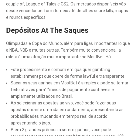
couple of, League of Tales e CS2. Os mercados disponíveis vão
desde vencedor perform torneio até detalhes sobre kills, mapas
e rounds específicos.
Depósitos At The Saques
Olimpíadas e Copa do Mundo, além para ligas importantes lo que
a NBA, NBB e muitas outras. Também muito convencional, a
roleta é uma atração muito importante no MostBet. Há
Este procedimento é comum em qualquer gambling
establishment pt que opere de forma lawful e transparente.
Sacar os seus ganhos em MostBet é simples e pode se tornar
feito através para” “meios de pagamento confiáveis e
amplamente utilizados no Brasil.
Ao selecionar as apostas ao vivo, você pode fazer suas
apostas durante uma ida em andamento, apresentando as
probabilidades mudando em tempo real de acordo
apresentando o jogo.
Além 2 grandes prêmios a serem ganhos, você pode