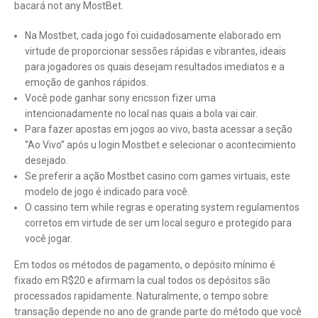
bacará not any MostBet.
Na Mostbet, cada jogo foi cuidadosamente elaborado em
virtude de proporcionar sessões rápidas e vibrantes, ideais
para jogadores os quais desejam resultados imediatos e a
emoção de ganhos rápidos.
Você pode ganhar sony ericsson fizer uma
intencionadamente no local nas quais a bola vai cair.
Para fazer apostas em jogos ao vivo, basta acessar a seção
“Ao Vivo” após u login Mostbet e selecionar o acontecimiento
desejado.
Se preferir a ação Mostbet casino com games virtuais, este
modelo de jogo é indicado para você.
O cassino tem while regras e operating system regulamentos
corretos em virtude de ser um local seguro e protegido para
você jogar.
Em todos os métodos de pagamento, o depósito mínimo é
fixado em R$20 e afirmam la cual todos os depósitos são
processados rapidamente. Naturalmente, o tempo sobre
transação depende no ano de grande parte do método que você