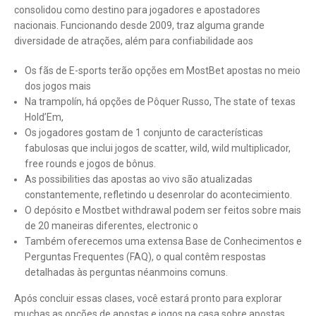
consolidou como destino para jogadores e apostadores
nacionais. Funcionando desde 2009, traz alguma grande
diversidade de atrações, além para confiabilidade aos
Os fãs de E-sports terão opções em MostBet apostas no meio
dos jogos mais
Na trampolín, há opções de Pôquer Russo, The state of texas
Hold’Em,
Os jogadores gostam de 1 conjunto de características
fabulosas que inclui jogos de scatter, wild, wild multiplicador,
free rounds e jogos de bônus.
As possibilities das apostas ao vivo são atualizadas
constantemente, refletindo u desenrolar do acontecimiento.
O depósito e Mostbet withdrawal podem ser feitos sobre mais
de 20 maneiras diferentes, electronic o
Também oferecemos uma extensa Base de Conhecimentos e
Perguntas Frequentes (FAQ), o qual contêm respostas
detalhadas às perguntas néanmoins comuns.
Após concluir essas clases, você estará pronto para explorar
muchas as opções de apostas e jogos na casa sobre apostas