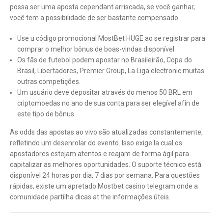
possa ser uma aposta cependant arriscada, se você ganhar,
você tem a possibilidade de ser bastante compensado.
Use u código promocional MostBet HUGE ao se registrar para
comprar o melhor bônus de boas-vindas disponível.
Os fãs de futebol podem apostar no Brasileirão, Copa do
Brasil, Libertadores, Premier Group, La Liga electronic muitas
outras competições.
Um usuário deve depositar através do menos 50 BRL em
criptomoedas no ano de sua conta para ser elegível afin de
este tipo de bônus.
As odds das apostas ao vivo são atualizadas constantemente,
refletindo um desenrolar do evento. Isso exige la cual os
apostadores estejam atentos e reajam de forma ágil para
capitalizar as melhores oportunidades. O suporte técnico está
disponível 24 horas por dia, 7 dias por semana. Para questões
rápidas, existe um apretado Mostbet casino telegram onde a
comunidade partilha dicas at the informações úteis.