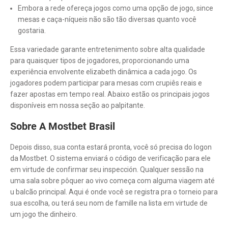
Embora a rede ofereça jogos como uma opção de jogo, since
mesas e caça-níqueis não são tão diversas quanto você
gostaria.
Essa variedade garante entretenimento sobre alta qualidade
para quaisquer tipos de jogadores, proporcionando uma
experiência envolvente elizabeth dinâmica a cada jogo. Os
jogadores podem participar para mesas com crupiês reais e
fazer apostas em tempo real. Abaixo estão os principais jogos
disponíveis em nossa seção ao palpitante.
Sobre A Mostbet Brasil
Depois disso, sua conta estará pronta, você só precisa do logon
da Mostbet. O sistema enviará o código de verificação para ele
em virtude de confirmar seu inspección. Qualquer sessão na
uma sala sobre pôquer ao vivo começa com alguma viagem até
u balcão principal. Aqui é onde você se registra pra o torneio para
sua escolha, ou terá seu nom de famille na lista em virtude de
um jogo the dinheiro.