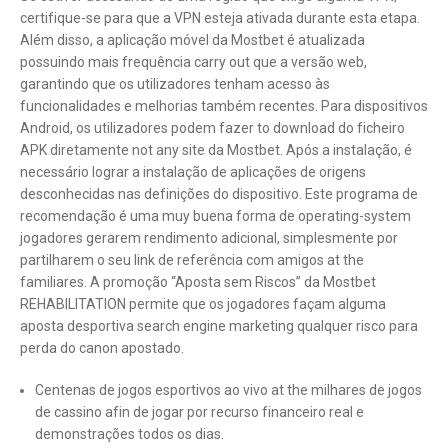
certifique-se para que a VPN esteja ativada durante esta etapa.
Além disso, a aplicação móvel da Mostbet é atualizada
possuindo mais frequência carry out que a versão web,
garantindo que os utilizadores tenham acesso às
funcionalidades e melhorias também recentes. Para dispositivos
Android, os utilizadores podem fazer to download do ficheiro
APK diretamente not any site da Mostbet. Após a instalação, é
necessário lograr a instalação de aplicações de origens
desconhecidas nas definições do dispositivo. Este programa de
recomendação é uma muy buena forma de operating-system
jogadores gerarem rendimento adicional, simplesmente por
partilharem o seu link de referência com amigos at the
familiares. A promoção “Aposta sem Riscos” da Mostbet
REHABILITATION permite que os jogadores façam alguma
aposta desportiva search engine marketing qualquer risco para
perda do canon apostado.
Centenas de jogos esportivos ao vivo at the milhares de jogos
de cassino afin de jogar por recurso financeiro real e
demonstrações todos os dias.