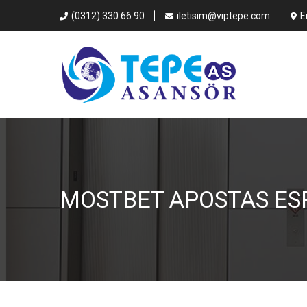
(0312) 330 66 90
iletisim@viptepe.com
E
MOSTBET APOSTAS ESP