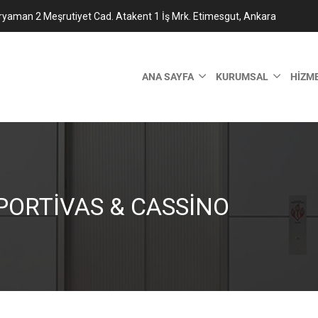
ryaman 2 Meşrutiyet Cad. Atakent 1 İş Mrk. Etimesgut, Ankara
ANA SAYFA
KURUMSAL
HIZM
ORTIVAS & CASSINO