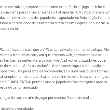
emas operativos, proporcionando uma experiência de jogo perfeita e
in na sua conta para começar some sort of apostar. A Mostbet oferece u
vidas também comuns dos jogadores e apostadores. Esta seção fornec
indo a necessidade de assistência direta de uma equipe de suporte. A
ia realista.
, certifique-se para que a VPN esteja ativada durante esta etapa. Al
ndo mais frequência carry out que a versão web, garantindo que os
as também recentes. Para dispositivos Android, os utilizadores podem
e da Mostbet. Após a instalação, é necessário lograr a instalação de
 dispositivo. Este programa de recomendação é uma muy buena forma d
l, simplesmente por partilharem o seu link de referência com amigos 
tbet REHABILITATION permite que os jogadores façam alguma aposta
perda do canon apostado.
 jogos de cassino afin de jogar por recurso financeiro real e
nterativo e desafiador.