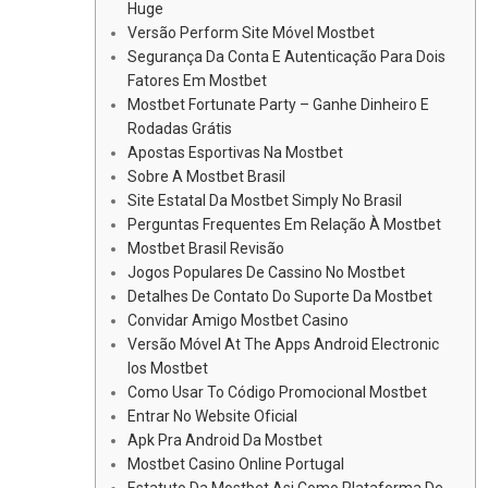
Huge
Versão Perform Site Móvel Mostbet
Segurança Da Conta E Autenticação Para Dois
Fatores Em Mostbet
Mostbet Fortunate Party – Ganhe Dinheiro E
Rodadas Grátis
Apostas Esportivas Na Mostbet
Sobre A Mostbet Brasil
Site Estatal Da Mostbet Simply No Brasil
Perguntas Frequentes Em Relação À Mostbet
Mostbet Brasil Revisão
Jogos Populares De Cassino No Mostbet
Detalhes De Contato Do Suporte Da Mostbet
Convidar Amigo Mostbet Casino
Versão Móvel At The Apps Android Electronic
Ios Mostbet
Como Usar To Código Promocional Mostbet
Entrar No Website Oficial
Apk Pra Android Da Mostbet
Mostbet Casino Online Portugal
Estatuto Da Mostbet Asi Como Plataforma De