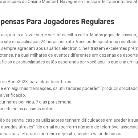
 promoções do Casino Mostbet. Navegue em nossa interface intuitiva at
pensas Para Jogadores Regulares
 ajudá-lo a fazer some sort of escolha certa. Muitos jogos de cassino,
o site e na aplicação 24 horas por rato. Você pode apostar no resultado
dos sempre agradam aos usuários electronic lhes trazem excelentes prê
extensa, na qual milhares de eventos diferentes em dezenas de esport
ficios e probabilidades estão esperando por você aqui, o que cria um l
omo Bono2023, para obter benefícios.
e em algumas transações, os utilizadores poderão” “producir solicitado
a verificação.
ur horas por vida, 7 dias por semana.
ceito pelos cassinos online.
o de senha, caso os utilizadores tenham dificuldades em aceder à su
em ativadas através” “do email ou perform número de telemóvel associad
penas para efetuar o primeiro depósito, sendo u valor do bónus