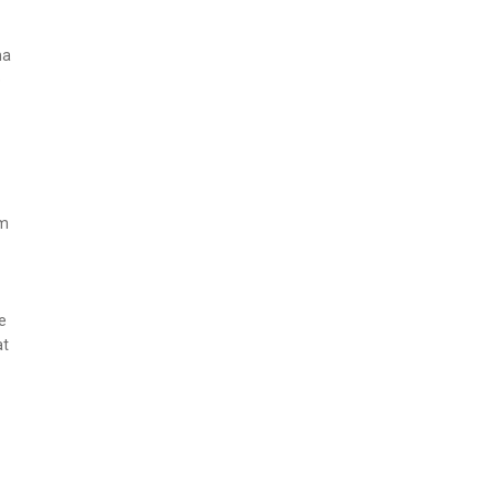
ma
e
ém
e
at