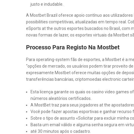
justo e indudable.
A Mostbet Brazil oferece apoio contínuo aos utilizadores
possibilities competitivas, atualizadas em tempo real. Co
eSports at the outros esportes buscados no Brasil, com 
novas formas de lazer, os esportes virtuais da Mostbet sã
Processo Para Registo Na Mostbet
Para operating-system fãs de esportes, a Mostbet é a 
“opções de mercado, os usuários podem tirar proveito de
expresamente Mostbet oferece muitas opções de deposito, 
transferências bancárias, criptomoedas electronic carteira
Esta licença garante os quais os casino video games o
números aleatórios certificados.
A MostBet traz para seus jogadores at the apostadore
Você pode fazer apostas esportivas e ganhar recurso fi
Sobre o tipo de assunto «Solicitar para excluir minha c
Basta um email válido e alguma senha segura em virt
até 30 minutos após o cadastro.