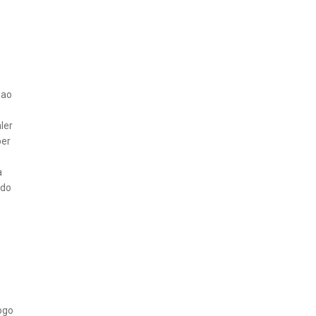
 ao
ler
ber
a
 do
ogo