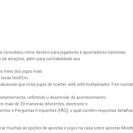
se consolidou como destino para jogadores e apostadores nacionais.
 de atrações, além para confiabilidade aos
no meio dos jogos mais
 texas Hold’Em,
ulosas que inclui jogos de scatter, wild, wild multiplicador, free rounds
onstantemente, refletindo u desenrolar do acontecimiento.
e mais de 20 maneiras diferentes, electronic o
os e Perguntas Frequentes (FAQ), o qual contêm respostas detalha
lorar muchas as opções de apostas e jogos na casa sobre apostas Mostb