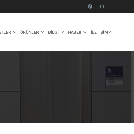
ETLER
ÜRÜNLER
BILGI
HABER
İLETIŞIM