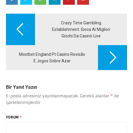
Post
navigation
Crazy Time Gambling
Establishment: Gioca Ai Migliori
Giochi Da Casinò Live
Mostbet England Pt Casino Revisão
E Jogos Sobre Azar
Bir Yanıt Yazın
E-posta adresiniz yayınlanmayacak.
Gerekli alanlar
*
ile
işaretlenmişlerdir
YORUM
*