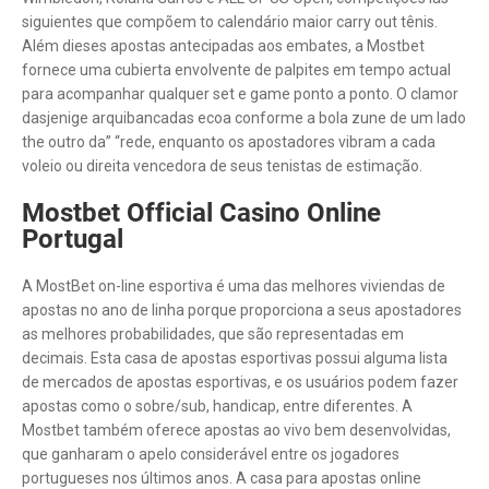
siguientes que compõem to calendário maior carry out tênis.
Além dieses apostas antecipadas aos embates, a Mostbet
fornece uma cubierta envolvente de palpites em tempo actual
para acompanhar qualquer set e game ponto a ponto. O clamor
dasjenige arquibancadas ecoa conforme a bola zune de um lado
the outro da” “rede, enquanto os apostadores vibram a cada
voleio ou direita vencedora de seus tenistas de estimação.
Mostbet Official Casino Online
Portugal
A MostBet on-line esportiva é uma das melhores viviendas de
apostas no ano de linha porque proporciona a seus apostadores
as melhores probabilidades, que são representadas em
decimais. Esta casa de apostas esportivas possui alguma lista
de mercados de apostas esportivas, e os usuários podem fazer
apostas como o sobre/sub, handicap, entre diferentes. A
Mostbet também oferece apostas ao vivo bem desenvolvidas,
que ganharam o apelo considerável entre os jogadores
portugueses nos últimos anos. A casa para apostas online