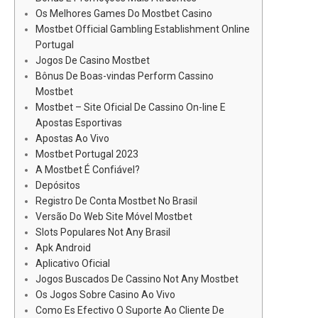
Os Melhores Games Do Mostbet Casino
Mostbet Official Gambling Establishment Online
Portugal
Jogos De Casino Mostbet
Bônus De Boas-vindas Perform Cassino
Mostbet
Mostbet – Site Oficial De Cassino On-line E
Apostas Esportivas
Apostas Ao Vivo
Mostbet Portugal 2023
A Mostbet É Confiável?
Depósitos
Registro De Conta Mostbet No Brasil
Versão Do Web Site Móvel Mostbet
Slots Populares Not Any Brasil
Apk Android
Aplicativo Oficial
Jogos Buscados De Cassino Not Any Mostbet
Os Jogos Sobre Casino Ao Vivo
Como Es Efectivo O Suporte Ao Cliente De