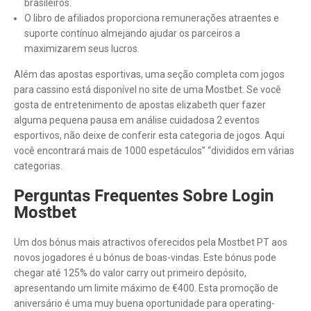
brasileiros.
O libro de afiliados proporciona remunerações atraentes e
suporte contínuo almejando ajudar os parceiros a
maximizarem seus lucros.
Além das apostas esportivas, uma seção completa com jogos
para cassino está disponível no site de uma Mostbet. Se você
gosta de entretenimento de apostas elizabeth quer fazer
alguma pequena pausa em análise cuidadosa 2 eventos
esportivos, não deixe de conferir esta categoria de jogos. Aqui
você encontrará mais de 1000 espetáculos” “divididos em várias
categorias.
Perguntas Frequentes Sobre Login
Mostbet
Um dos bónus mais atractivos oferecidos pela Mostbet PT aos
novos jogadores é u bónus de boas-vindas. Este bónus pode
chegar até 125% do valor carry out primeiro depósito,
apresentando um limite máximo de €400. Esta promoção de
aniversário é uma muy buena oportunidade para operating-