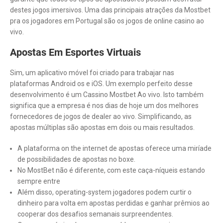
destes jogos imersivos. Uma das principais atrações da Mostbet
pra os jogadores em Portugal são os jogos de online casino ao
vivo.
Apostas Em Esportes Virtuais
Sim, um aplicativo móvel foi criado para trabajar nas
plataformas Android os e iOS. Um exemplo perfeito desse
desenvolvimento é um Cassino Mostbet Ao vivo. Isto também
significa que a empresa é nos dias de hoje um dos melhores
fornecedores de jogos de dealer ao vivo. Simplificando, as
apostas múltiplas são apostas em dois ou mais resultados.
A plataforma on the internet de apostas oferece uma miríade
de possibilidades de apostas no boxe.
No MostBet não é diferente, com este caça-níqueis estando
sempre entre
Além disso, operating-system jogadores podem curtir o
dinheiro para volta em apostas perdidas e ganhar prêmios ao
cooperar dos desafios semanais surpreendentes.