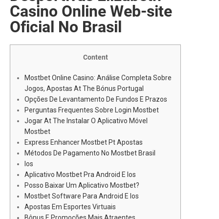
Casino Online Web-site
Oficial No Brasil
Content
Mostbet Online Casino: Análise Completa Sobre
Jogos, Apostas At The Bónus Portugal
Opções De Levantamento De Fundos E Prazos
Perguntas Frequentes Sobre Login Mostbet
Jogar At The Instalar O Aplicativo Móvel
Mostbet
Express Enhancer Mostbet Pt Apostas
Métodos De Pagamento No Mostbet Brasil
Ios
Aplicativo Mostbet Pra Android E Ios
Posso Baixar Um Aplicativo Mostbet?
Mostbet Software Para Android E Ios
Apostas Em Esportes Virtuais
Bônus E Promoções Mais Atraentes