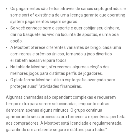
Os pagamentos são feitos através de canais criptografados, e
some sort of existência de uma licença garante que operating
system pagamentos sejam seguros.
Se você conhece bem o esporte e quer cobijar seu dinheiro,
dar no basquete ao vivo na locuinta de apostas, é uma boa
opção.
A Mostbet oferece diferentes variantes de bingo, cada uma
com regras e prêmios únicos, tornando u jogo divertido
elizabeth acessível para todos.
Na tablado Mostbet, oferecemos alguma seleção dos
melhores jogos para distintas perfis de jogadores.
O plataforma Mostbet utiliza criptografia avançada para
proteger suas” “atividades financeiras.
Algumas chamadas são cependant complexas e requerem
tempo extra para serem solucionadas, enquanto outras
demoram apenas alguns minutos. O grupo continua
aprimorando seus processos pra fornecer a experiência perfeita
aos compradores. A Mostbet está licenciada e regulamentada,
garantindo um ambiente seguro e diáfano para todos”