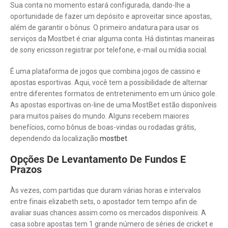
Sua conta no momento estará configurada, dando-lhe a
oportunidade de fazer um depósito e aproveitar since apostas,
além de garantir o bônus. O primeiro andatura para usar os
serviços da Mostbet é criar alguma conta. Há distintas maneiras
de sony ericsson registrar por telefone, e-mail ou mídia social.
É uma plataforma de jogos que combina jogos de cassino e
apostas esportivas. Aqui, você tem a possibilidade de alternar
entre diferentes formatos de entretenimento em um único gole.
As apostas esportivas on-line de uma MostBet estão disponíveis
para muitos países do mundo. Alguns recebem maiores
benefícios, como bônus de boas-vindas ou rodadas grátis,
dependendo da localização
mostbet
.
Opções De Levantamento De Fundos E
Prazos
Às vezes, com partidas que duram várias horas e intervalos
entre finais elizabeth sets, o apostador tem tempo afin de
avaliar suas chances assim como os mercados disponíveis. A
casa sobre apostas tem 1 grande número de séries de cricket e