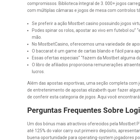
compromissos. Biblioteca íntegral de 3. 000+ jogos carre
com múltiplas câmaras e jogos de mesa com controlos táte
Se preferir a ação Mostbet casino possuindo jogos virtu
Podes spinar os rolos, apostar ao vivo em futebol ou” “
mão.
No MostbetCasino, oferecemos uma variedade de aposta
O baccarat é um game de cartas blando e fácil para apr
Essas ofertas especiais” “fazem da Mostbet alguma da
O libro de afiliados proporciona remunerações atraen
lucros.
Além das apostas esportivas, uma seção completa com jo
de entretenimento de apostas elizabeth quer fazer algu
de conferir esta categoria de jogos. Aqui você encontrará
Perguntas Frequentes Sobre Log
Um dos bónus mais atractivos oferecidos pela Mostbet P
até 125% do valor carry out primeiro depósito, apresen
buena oportunidade para operating-system jogadores por