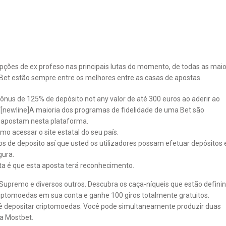
pções de ex profeso nas principais lutas do momento, de todas as mai
et estão sempre entre os melhores entre as casas de apostas.
nus de 125% de depósito not any valor de até 300 euros ao aderir ao
newline]A maioria dos programas de fidelidade de uma Bet são
to apostam nesta plataforma.
o acessar o site estatal do seu país.
de deposito así que usted os utilizadores possam efetuar depósitos 
gura.
ta é que esta aposta terá reconhecimento.
Supremo e diversos outros. Descubra os caça-níqueis que estão defini
iptomoedas em sua conta e ganhe 100 giros totalmente gratuitos.
cê depositar criptomoedas. Você pode simultaneamente produzir duas
da Mostbet.