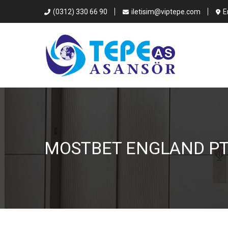
(0312) 330 66 90
iletisim@viptepe.com
E
MOSTBET ENGLAND PT 