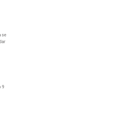
a se
dar
o 9
ê