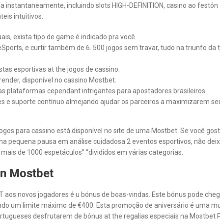
ga instantaneamente, incluindo slots HIGH-DEFINITION, casino ao festón
is intuitivos.
ais, exista tipo de game é indicado pra você.
eSports, e curtir também de 6. 500 jogos sem travar, tudo na triunfo da 
s esportivas at the jogos de cassino.
ender, disponível no cassino Mostbet.
s plataformas cependant intrigantes para apostadores brasileiros.
tes e suporte contínuo almejando ajudar os parceiros a maximizarem se
gos para cassino está disponível no site de uma Mostbet. Se você gos
ma pequena pausa em análise cuidadosa 2 eventos esportivos, não dei
 mais de 1000 espetáculos” “divididos em várias categorias.
in Mostbet
T aos novos jogadores é u bónus de boas-vindas. Este bónus pode cheg
tando um limite máximo de €400. Esta promoção de aniversário é uma m
tugueses desfrutarem de bónus at the regalias especiais na Mostbet 