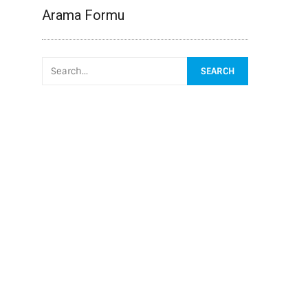
Arama Formu