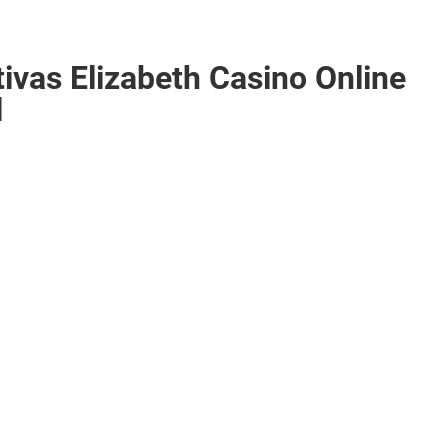
vas Elizabeth Casino Online
l