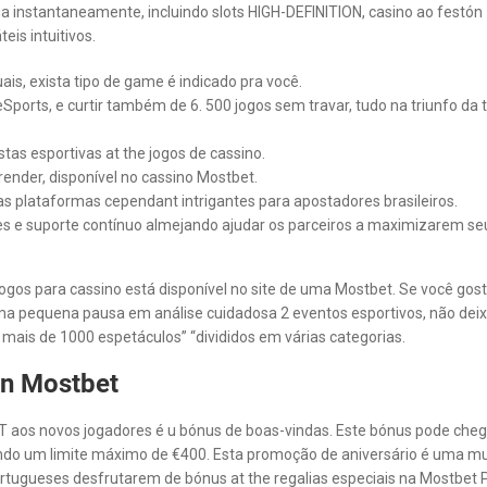
ga instantaneamente, incluindo slots HIGH-DEFINITION, casino ao festón
is intuitivos.
ais, exista tipo de game é indicado pra você.
eSports, e curtir também de 6. 500 jogos sem travar, tudo na triunfo da 
s esportivas at the jogos de cassino.
ender, disponível no cassino Mostbet.
s plataformas cependant intrigantes para apostadores brasileiros.
tes e suporte contínuo almejando ajudar os parceiros a maximizarem se
gos para cassino está disponível no site de uma Mostbet. Se você gos
ma pequena pausa em análise cuidadosa 2 eventos esportivos, não dei
 mais de 1000 espetáculos” “divididos em várias categorias.
in Mostbet
T aos novos jogadores é u bónus de boas-vindas. Este bónus pode cheg
tando um limite máximo de €400. Esta promoção de aniversário é uma m
tugueses desfrutarem de bónus at the regalias especiais na Mostbet 