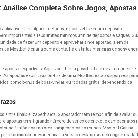
: Análise Completa Sobre Jogos, Apostas
o aplicativo. Com alguns métodos, é possível fazer um depósito
bém importantes e teus limites mínimos afin de depósitos e saques. Su
unidade de fazer um depósito e aproveitar since apostas, além de
ços da Mostbet é criar alguma conta. Há distintas maneiras de sony eric
 apostas esportivas. Aqui, você tem a possibilidade de alternar entre
. As apostas esportivas on-line de uma MostBet estão disponíveis par
cios, como bônus de boas-vindas ou rodadas grátis, dependendo da
Prazos
s entre finais elizabeth sets, o apostador tem tempo afin de avaliar s
bre apostas tem 1 grande número de séries de cricket e campeonatos 
ostar ao festón nos maiores campeonatos do mundo. Mostbet Casino
queia funcionalidades idênticas à versão desktop search engine marke