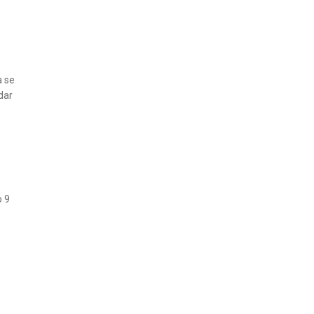
a se
dar
o 9
ê