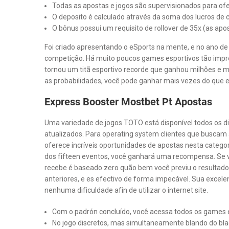
Todas as apostas e jogos são supervisionados para ofe
O deposito é calculado através da soma dos lucros de
O bônus possui um requisito de rollover de 35x (as apos
Foi criado apresentando o eSports na mente, e no ano de
competição. Há muito poucos games esportivos tão impr
tornou um titã esportivo recorde que ganhou milhões e m
as probabilidades, você pode ganhar mais vezes do que em
Express Booster Mostbet Pt Apostas
Uma variedade de jogos TOTO está disponível todos os di
atualizados. Para operating system clientes que buscam
oferece incríveis oportunidades de apostas nesta categor
dos fifteen eventos, você ganhará uma recompensa. Se 
recebe é baseado zero quão bem você previu o resultado.
anteriores, e es efectivo de forma impecável. Sua excel
nenhuma dificuldade afin de utilizar o internet site.
Com o padrón concluído, você acessa todos os games
No jogo discretos, mas simultaneamente blando do bla