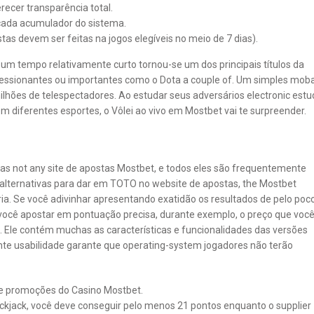
recer transparência total.
 cada acumulador do sistema.
tas devem ser feitas na jogos elegíveis no meio de 7 dias).
 um tempo relativamente curto tornou-se um dos principais títulos da
essionantes ou importantes como o Dota a couple of. Um simples mob
ilhões de telespectadores. Ao estudar seus adversários electronic estu
 diferentes esportes, o Vôlei ao vivo em Mostbet vai te surpreender.
as not any site de apostas Mostbet, e todos eles são frequentemente
 alternativas para dar em TOTO no website de apostas, the Mostbet
ia. Se você adivinhar apresentando exatidão os resultados de pelo poc
você apostar em pontuação precisa, durante exemplo, o preço que voc
 Ele contém muchas as características e funcionalidades das versões
ente usabilidade garante que operating-system jogadores não terão
 e promoções do Casino Mostbet.
ckjack, você deve conseguir pelo menos 21 pontos enquanto o supplier