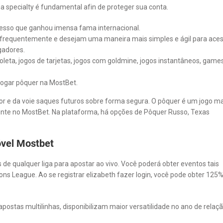
a specialty é fundamental afin de proteger sua conta.
ucesso que ganhou imensa fama internacional.
 frequentemente e desejam uma maneira mais simples e ágil para ace
gadores.
oleta, jogos de tarjetas, jogos com goldmine, jogos instantâneos, game
jogar pôquer na MostBet.
dor e da voie saques futuros sobre forma segura. O pôquer é um jogo m
erente no MostBet. Na plataforma, há opções de Pôquer Russo, Texas
óvel Mostbet
e qualquer liga para apostar ao vivo. Você poderá obter eventos tais
s League. Ao se registrar elizabeth fazer login, você pode obter 125
stas multilinhas, disponibilizam maior versatilidade no ano de relaç