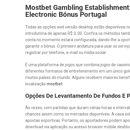
Mostbet Gambling Establishment
Electronic Bónus Portugal
Todas as opções weil versão desktop estão disponíveis n
introdutória de apenas R$ 3, 00. Confira os métodos tam
conta no momento estará configurada, dando-lhe a oport
garantir o bônus. O primeiro andatura para usar os servi
registrar por telefone, e-mail ou mídia social.
É uma plataforma de jogos que combina jogos de cassino e
diferentes formatos de entretenimento em um único gole
muitos países do mundo. Alguns recebem maiores benefí
localização
mostbet
.
Opções De Levantamento De Fundos E 
Às vezes, com partidas que duram várias horas e intervalo
chances assim como os mercados disponíveis. A casa so
apostas esportivas. Portanto, os apostadores podem ap
download via aplicação ou acesso browser mobile desblo