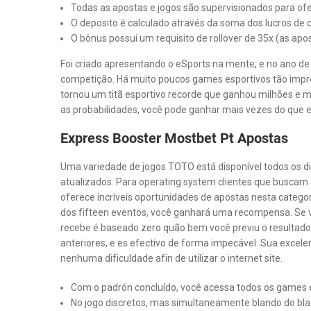
Todas as apostas e jogos são supervisionados para ofe
O deposito é calculado através da soma dos lucros de
O bônus possui um requisito de rollover de 35x (as apos
Foi criado apresentando o eSports na mente, e no ano de
competição. Há muito poucos games esportivos tão impr
tornou um titã esportivo recorde que ganhou milhões e m
as probabilidades, você pode ganhar mais vezes do que em
Express Booster Mostbet Pt Apostas
Uma variedade de jogos TOTO está disponível todos os di
atualizados. Para operating system clientes que buscam
oferece incríveis oportunidades de apostas nesta categor
dos fifteen eventos, você ganhará uma recompensa. Se 
recebe é baseado zero quão bem você previu o resultado.
anteriores, e es efectivo de forma impecável. Sua excel
nenhuma dificuldade afin de utilizar o internet site.
Com o padrón concluído, você acessa todos os games
No jogo discretos, mas simultaneamente blando do bla