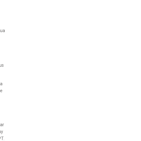
tua
us
ta
xe
ar
uy
PT.