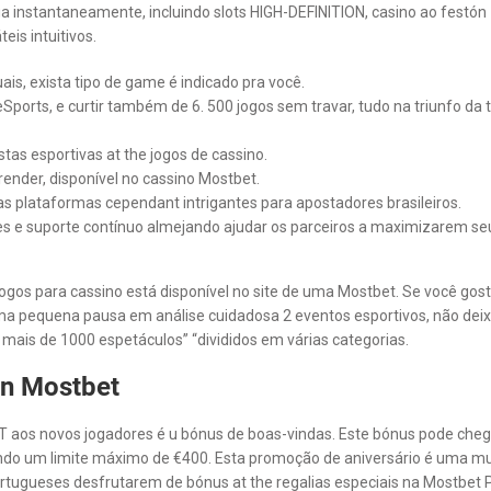
ga instantaneamente, incluindo slots HIGH-DEFINITION, casino ao festón
is intuitivos.
ais, exista tipo de game é indicado pra você.
eSports, e curtir também de 6. 500 jogos sem travar, tudo na triunfo da 
s esportivas at the jogos de cassino.
ender, disponível no cassino Mostbet.
s plataformas cependant intrigantes para apostadores brasileiros.
tes e suporte contínuo almejando ajudar os parceiros a maximizarem se
gos para cassino está disponível no site de uma Mostbet. Se você gos
ma pequena pausa em análise cuidadosa 2 eventos esportivos, não dei
 mais de 1000 espetáculos” “divididos em várias categorias.
in Mostbet
T aos novos jogadores é u bónus de boas-vindas. Este bónus pode cheg
tando um limite máximo de €400. Esta promoção de aniversário é uma m
tugueses desfrutarem de bónus at the regalias especiais na Mostbet 