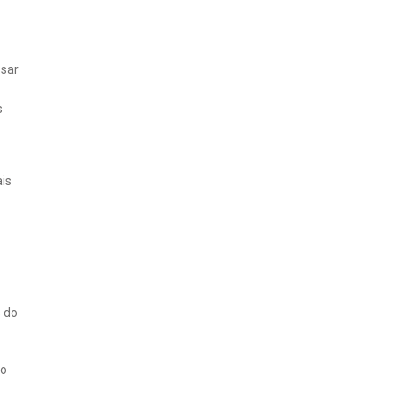
ssar
s
ais
% do
ão