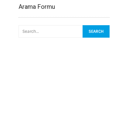
Arama Formu