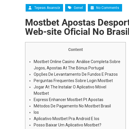
Tepeas Asansör
Genel
No Comments
Mostbet Apostas Desporti
Web-site Oficial No Brasi
Content
Mostbet Online Casino: Análise Completa Sobre
Jogos, Apostas At The Bónus Portugal
Opções De Levantamento De Fundos E Prazos
Perguntas Frequentes Sobre Login Mostbet
Jogar At The Instalar O Aplicativo Móvel
Mostbet
Express Enhancer Mostbet Pt Apostas
Métodos De Pagamento No Mostbet Brasil
Ios
Aplicativo Mostbet Pra Android E Ios
Posso Baixar Um Aplicativo Mostbet?