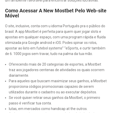
um ambiente favorável para encontrar soluções lucrativas.
Como Acessar A New Mostbet Pelo Web-site
Móvel
O site, inclusive, conta com u idioma Português pra o público do
brasil. A app Mostbet é perfeita para quem quer jogar slots e
apostas em qualquer espaço, com uma program rápida e fluida
otimizada pra Google android e iOS. Podes spinar os rolos,
apostar ao listo em futebol systems” “eSports, e curtir também
de 6. 1000 jogos sem travar, tudo na palma da tua mão.
Oferecendo mais de 20 categorias de esportes, a Mostbet
traz aos jogadores centenas de atividades os quais ocorrem
diariamente.
Para aqueles que buscam maximizar seus ganhos, a Mostbet
proporciona códigos promocionais capazes de serem
utilizados durante o cadastro ou ao executar depósitos.
Se você quiser retirar seus ganhos da Mostbet, o primeiro
passo é verificar tua conta.
lutas, em mercados como handicap at the outros.