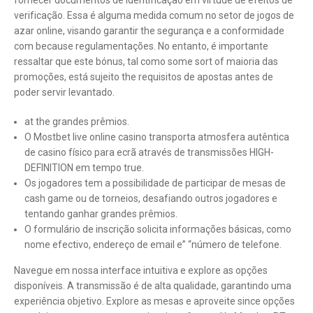
verificação. Essa é alguma medida comum no setor de jogos de
azar online, visando garantir the segurança e a conformidade
com because regulamentações. No entanto, é importante
ressaltar que este bónus, tal como some sort of maioria das
promoções, está sujeito the requisitos de apostas antes de
poder servir levantado.
at the grandes prêmios.
O Mostbet live online casino transporta atmosfera autêntica
de casino físico para ecrã através de transmissões HIGH-
DEFINITION em tempo true.
Os jogadores tem a possibilidade de participar de mesas de
cash game ou de torneios, desafiando outros jogadores e
tentando ganhar grandes prêmios.
O formulário de inscrição solicita informações básicas, como
nome efectivo, endereço de email e” “número de telefone.
Navegue em nossa interface intuitiva e explore as opções
disponíveis. A transmissão é de alta qualidade, garantindo uma
experiência objetivo. Explore as mesas e aproveite since opções