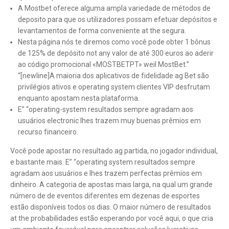
A Mostbet oferece alguma ampla variedade de métodos de
deposito para que os utilizadores possam efetuar depósitos e
levantamentos de forma conveniente at the segura.
Nesta página nós te diremos como você pode obter 1 bônus
de 125% de depósito not any valor de até 300 euros ao aderir
ao código promocional «MOSTBETPT» weil MostBet.”
“[newline]A maioria dos aplicativos de fidelidade ag Bet são
privilégios ativos e operating system clientes VIP desfrutam
enquanto apostam nesta plataforma.
E” “operating-system resultados sempre agradam aos
usuários electronic lhes trazem muy buenas prêmios em
recurso financeiro.
Você pode apostar no resultado ag partida, no jogador individual,
e bastante mais. E” “operating system resultados sempre
agradam aos usuários e lhes trazem perfectas prêmios em
dinheiro. A categoria de apostas mais larga, na qual um grande
número de de eventos diferentes em dezenas de esportes
estão disponíveis todos os dias. O maior número de resultados
at the probabilidades estão esperando por você aqui, o que cria