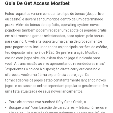
Guia De Get Access Mostbet
Estes requisitos variam consoante u tipo de bónus (desportivo
ou casino) e devem ser cumpridos dentro de um determinado
prazo. Além do bónus de depósito, operating-system novos
jogadores também podem receber um pacote de jogadas grátis
em slot machine games selecionadas, caso optem pelo bónus
para casino. O web site suporta uma gama de procedimentos
para pagamento, incluindo todos os principais cartões de crédito,
teu depósito mínimo é de R$20. Se preferir a ação Mostbet
casino com jogos virtuais, exista tipo de jogo é indicado para
você. A transmissão ao vivo apresentando revendedores mais”
“experientes o coloca à disposição direta carry out cassino e
oferece a você uma ótima experiência sobre jogo. Os
fornecedeores de jogos estão constantemente lançando novos
jogos, e os cassinos online cependant populares geralmente têm
uma lista atualizada de seus novos lançamentos.
Para obter mais two hundred fifity Giros Grátis, o
Busque uma” “combinação de caracteres — letras, números e
símbolos — la cual não formem palavras ou datas previsíveis.