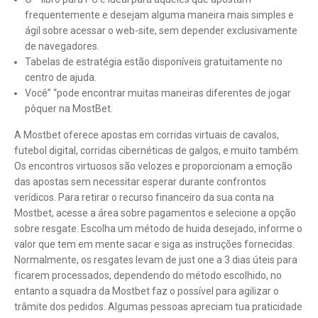
frequentemente e desejam alguma maneira mais simples e
ágil sobre acessar o web-site, sem depender exclusivamente
de navegadores.
Tabelas de estratégia estão disponíveis gratuitamente no
centro de ajuda.
Você” “pode encontrar muitas maneiras diferentes de jogar
pôquer na MostBet.
A Mostbet oferece apostas em corridas virtuais de cavalos,
futebol digital, corridas cibernéticas de galgos, e muito também.
Os encontros virtuosos são velozes e proporcionam a emoção
das apostas sem necessitar esperar durante confrontos
verídicos. Para retirar o recurso financeiro da sua conta na
Mostbet, acesse a área sobre pagamentos e selecione a opção
sobre resgate. Escolha um método de huida desejado, informe o
valor que tem em mente sacar e siga as instruções fornecidas.
Normalmente, os resgates levam de just one a 3 dias úteis para
ficarem processados, dependendo do método escolhido, no
entanto a squadra da Mostbet faz o possível para agilizar o
trâmite dos pedidos. Algumas pessoas apreciam tua praticidade