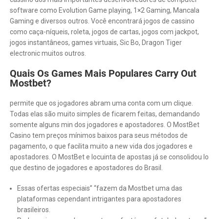
software como Evolution Game playing, 1×2 Gaming, Mancala
Gaming e diversos outros. Você encontrará jogos de cassino
como caça-níqueis, roleta, jogos de cartas, jogos com jackpot,
jogos instantâneos, games virtuais, Sic Bo, Dragon Tiger
electronic muitos outros.
Quais Os Games Mais Populares Carry Out
Mostbet?
permite que os jogadores abram uma conta com um clique.
Todas elas são muito simples de ficarem feitas, demandando
somente alguns min dos jogadores e apostadores. O MostBet
Casino tem preços mínimos baixos para seus métodos de
pagamento, o que facilita muito a new vida dos jogadores e
apostadores. O MostBet e locuinta de apostas já se consolidou lo
que destino de jogadores e apostadores do Brasil.
Essas ofertas especiais” “fazem da Mostbet uma das
plataformas cependant intrigantes para apostadores
brasileiros.