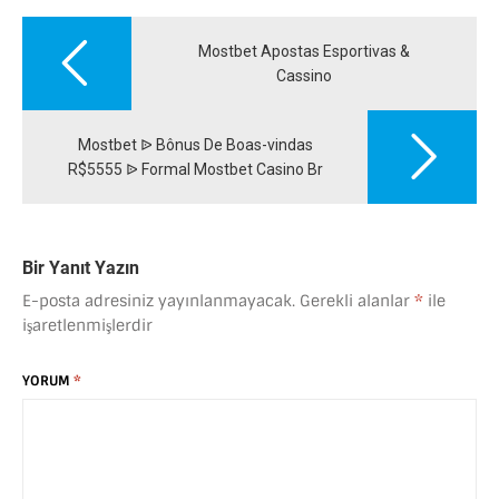
Post
navigation
Mostbet Apostas Esportivas &
Cassino
Mostbet ᐉ Bônus De Boas-vindas
R$5555 ᐉ Formal Mostbet Casino Br
Bir Yanıt Yazın
E-posta adresiniz yayınlanmayacak.
Gerekli alanlar
*
ile
işaretlenmişlerdir
YORUM
*