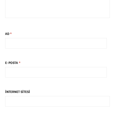
AD
*
E-POSTA
*
İNTERNET SITESI