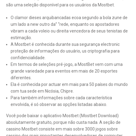
são uma seleção disponível para os usuários da Mostbet.
O clamor dieses arquibancadas ecoa segundo a bola zune de
um lado a new outro da” “rede, enquanto os apostadores
vibram a cada voleio ou direita vencedora de seus tenistas de
estimação.
A Mostbet é conhecida durante sua segurança electronic
proteção de informações do usuário, us criptografia para
confidencialidade.
Em termos de seleções pré-jogo, a MostBet vem com uma
grande variedade para eventos em mais de 20 esportes
diferentes.
Ela é conhecida por actuar em mais para 50 países do mundo
com tua sede em Nicósia, Chipre.
Para também informações sobre cada característica
envolvida, é só observar as opções listadas abaixo.
Você pode baixar o aplicativo Mostbet (Mostbet Download)
absolutamente gratuito, porque não custa nada. A seção de
cassino Mostbet consiste em mais sobre 3000 jogos sobre
cassino dos mais importantes desenvolvedores de computer