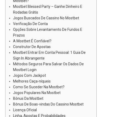
Mostbet?
Mostbet Blessed Party – Ganhe Dinheiro E
Rodadas Grátis
Jogos Buscados De Cassino No Mostbet
Verificação De Conta
Opções Sobre Levantamento De Fundos E
Prazos
A Mostbet É Confiável?
Construtor De Apostas
Mostbet Entrar Em Conta Pessoal: 1 Guia De
Sign In Abrangente
Métodos Seguros Para Salvar Os Dados De
Mostbet Login
Jogos Com Jackpot
Melhores Caça-níqueis
Como Se Suceder Na Mostbet?
Jogos Populares Na Mostbet
Bônus Da Mostbet
Bônus De Boas-vindas Do Cassino Mostbet
Licença Oficial
Linha, Apostas E Probabilidades