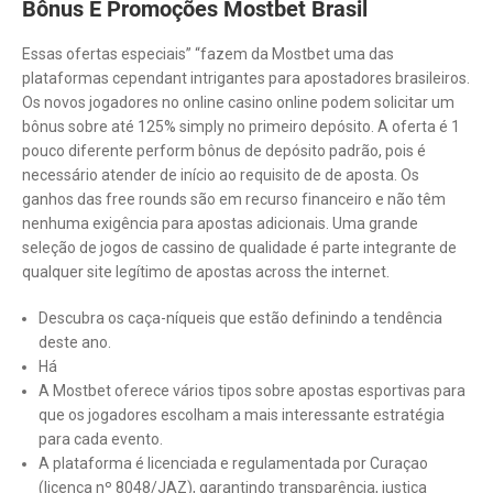
Bônus E Promoções Mostbet Brasil
Essas ofertas especiais” “fazem da Mostbet uma das
plataformas cependant intrigantes para apostadores brasileiros.
Os novos jogadores no online casino online podem solicitar um
bônus sobre até 125% simply no primeiro depósito. A oferta é 1
pouco diferente perform bônus de depósito padrão, pois é
necessário atender de início ao requisito de de aposta. Os
ganhos das free rounds são em recurso financeiro e não têm
nenhuma exigência para apostas adicionais. Uma grande
seleção de jogos de cassino de qualidade é parte integrante de
qualquer site legítimo de apostas across the internet.
Descubra os caça-níqueis que estão definindo a tendência
deste ano.
Há
A Mostbet oferece vários tipos sobre apostas esportivas para
que os jogadores escolham a mais interessante estratégia
para cada evento.
A plataforma é licenciada e regulamentada por Curaçao
(licença nº 8048/JAZ), garantindo transparência, justiça