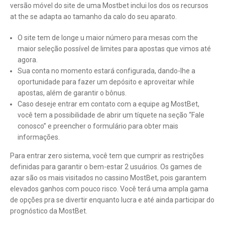
versão móvel do site de uma Mostbet inclui los dos os recursos
at the se adapta ao tamanho da calo do seu aparato.
O site tem de longe u maior número para mesas com the
maior seleção possível de limites para apostas que vimos até
agora.
Sua conta no momento estará configurada, dando-lhe a
oportunidade para fazer um depósito e aproveitar while
apostas, além de garantir o bônus.
Caso deseje entrar em contato com a equipe ag MostBet,
você tem a possibilidade de abrir um tíquete na seção “Fale
conosco” e preencher o formulário para obter mais
informações.
Para entrar zero sistema, você tem que cumprir as restrições
definidas para garantir o bem-estar 2 usuários. Os games de
azar são os mais visitados no cassino MostBet, pois garantem
elevados ganhos com pouco risco. Você terá uma ampla gama
de opções pra se divertir enquanto lucra e até ainda participar do
prognóstico da MostBet.