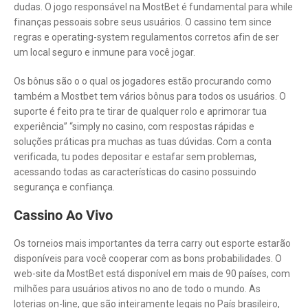
dudas. O jogo responsável na MostBet é fundamental para while
finanças pessoais sobre seus usuários. O cassino tem since
regras e operating-system regulamentos corretos afin de ser
um local seguro e inmune para você jogar.
Os bônus são o o qual os jogadores estão procurando como
também a Mostbet tem vários bônus para todos os usuários. O
suporte é feito pra te tirar de qualquer rolo e aprimorar tua
experiência” “simply no casino, com respostas rápidas e
soluções práticas pra muchas as tuas dúvidas. Com a conta
verificada, tu podes depositar e estafar sem problemas,
acessando todas as características do casino possuindo
segurança e confiança.
Cassino Ao Vivo
Os torneios mais importantes da terra carry out esporte estarão
disponíveis para você cooperar com as bons probabilidades. O
web-site da MostBet está disponível em mais de 90 países, com
milhões para usuários ativos no ano de todo o mundo. As
loterias on-line, que são inteiramente legais no País brasileiro,