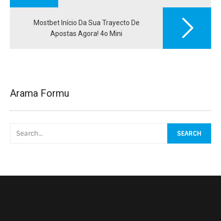
Mostbet Início Da Sua Trayecto De
Apostas Agora! 4o Mini
Arama Formu