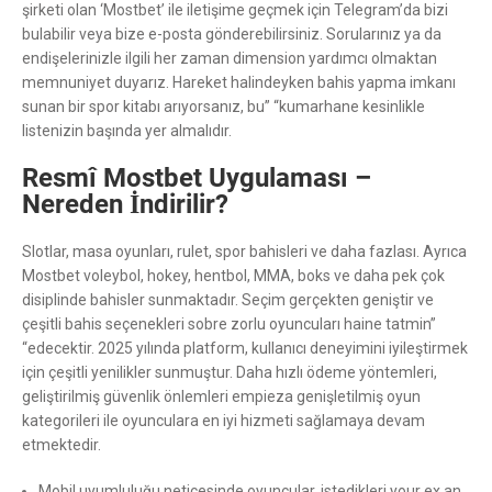
şirketi olan ‘Mostbet’ ile iletişime geçmek için Telegram’da bizi
bulabilir veya bize e-posta gönderebilirsiniz. Sorularınız ya da
endişelerinizle ilgili her zaman dimension yardımcı olmaktan
memnuniyet duyarız. Hareket halindeyken bahis yapma imkanı
sunan bir spor kitabı arıyorsanız, bu” “kumarhane kesinlikle
listenizin başında yer almalıdır.
Resmî Mostbet Uygulaması –
Nereden İndirilir?
Slotlar, masa oyunları, rulet, spor bahisleri ve daha fazlası. Ayrıca
Mostbet voleybol, hokey, hentbol, MMA, boks ve daha pek çok
disiplinde bahisler sunmaktadır. Seçim gerçekten geniştir ve
çeşitli bahis seçenekleri sobre zorlu oyuncuları haine tatmin”
“edecektir. 2025 yılında platform, kullanıcı deneyimini iyileştirmek
için çeşitli yenilikler sunmuştur. Daha hızlı ödeme yöntemleri,
geliştirilmiş güvenlik önlemleri empieza genişletilmiş oyun
kategorileri ile oyunculara en iyi hizmeti sağlamaya devam
etmektedir.
Mobil uyumluluğu neticesinde oyuncular, istedikleri your ex an