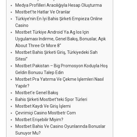
Medya Profilleri Aracılığıyla Hesap Oluşturma
Mostbet’te Hatlar Ve Oranlar
Türkiye’nin En İyi Bahis Şirketi Empieza Online
Casino
Mostbet Türkiye Android Ya Ag Ios Için
Uygulaması Indirme, Genel Bakış, Bonuslar, Apk
About Three Or More 8″
Mostbet Bahis Şirketi Giriş, Türkiyedeki Sah
Sitesi”
Mostbet Pakistan – Big Promosyon Koduyla Hoş
Geldin Bonusu Talep Edin
Mostbet Pra Yatırma Ve Çekme Işlemleri Nasıl
Yapılır?
Mostbet’e Genel Bakış
Bahis Şirketi Mostbet’teki Spor Türleri
Mostbet Kaydı Ve Giriş İşlemi
Çevrimiçi Casino Mostbetr Com
Mostbet Erişebilir Miyim?
Mostbet Bahis Ve Casino Oyunlarında Bonuslar
Sunuyor Mu?