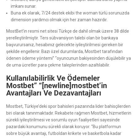
imkanı sunar.
Buna ek olarak, 7/24 destek ekibi the woman türlü sorunuzda
dimension yardımcı olmak için her zaman hazırdır.
MostBet’in resmi net sitesi Türkçe de dahil olmak üzere 38 dilde
yerelleştirilmiştir. Ters sübvansiyon talebi olan bir bankaya
başvurursanız, hesabınız gelecekte iyileştirilmesi gereken bir
şekilde engellenir. Bazı özel durumlarda, Mostbet tarafından
ödenen ödeme yöntemi” “oyuncunun bakiyesinden düşülebilir ya
de uma ücretler para çekme taleplerinden azaltılabilir.
Kullanılabilirlik Ve Ödemeler
Mostbet” “[newline]mostbet’in
Avantajları Ve Dezavantajları
Mostbet, Türkiye’deki spor bahisleri pazarında lider bahisçilerden
biri olarak tanınmaktadır. Rekabete rağmen Mostbet, hizmetlerin
sürekli iyileştirilmesi ve sorumlu oyun faaliyetleri sayesinde
pazardaki konumunu sürekli olarak koruyor. “Bu platformun
sobre büyük avantajı, futboldan krikete ve basketbola kadar