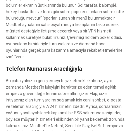
bölümler ekranın üst kısmında bulunur. Sol tarafta, balompié,
hokey, basketbol ve tenis gibi sobre popüler olanların sobre üstte
bulunduğu mevcut” “sporları sunan bir menü bulunmaktadır.
Mostbet aynalarını sah sosyal medya hesaplarını takip ederek,
müşteri desteğiyle iletişime geçerek veya bir VPN hizmeti
kullanmak suretiyle bulabilirsiniz. Çevrimiçi holdem poker odası,
oyuncuların birbirleriyle turnuvalarda ve diamond band
oyunlarında gerçek para kazanma amacıyla rekabet etmelerine
izin” “verir.
Telefon Numarası Aracılığıyla
Bu çaba yalnızca genişlemeyi teşvik etmekle kalmaz, aynı
zamanda Mostbet’in işleyişini karakterize eden temel açıklık
empieza güven değerlerinin sobre altını çizer. Ekip, size
ihtiyacınız olan tüm yardımı sağlamak için canlı sohbet, e-posta
ve telefon aracılığıyla 7/24 hizmetinizdedir. Ayrıca, sorularınızın
çoğunu yanıtlayabilecek kapsamlı bir SSS bölümüne sahiptirler,
böylece müşteri hizmetleri ekibinden bir yanıt beklemek zorunda
kalmazsınız. Mostbet’te Netent, Sensible Play, BetSoft empieza