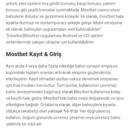
şirketi, yeni üyelere hoş geldin bonusu, kayıp bonusu, yatırım
bonusu gibi çeşitli bonuslar sunmaktadır. Mostbet casino sitesi
bahislerle doludur ve gezinmesi kolaydır. Ek olarak, mostbet hala
ayakta durmaz ve contemporary şekilde gelişir. Mobil versiyona
ek olarak, bahisçiler uygulamaları weil kullanabilirler.”
“[newline]Mostbet uygulaması Android ve iOS işletim
sistemlerinde çalışan cihazlar için kullanılabilirler.
Mostbet Kayıt & Giriş
Aynı anda 4 veya daha fazla etkinliğe bahis oynayın empieza
kupondaki toplam oranları artıracak ekspres güçlendiriciyi
etkinleştirin. Kayıt olmadan slotları risksiz denemek isteyenler
için trial modları mevcuttur. Tüm bunlar, kullanıcının çevrimiçi
bahis deneyiminden bağımsız olarak Mostbet kullanımını kolay
ve keyifli hale getirir. Mostbet’teki bahis marjı değişkendir ve spor
etkinliğine bağlıdır. Ortalama olarak, diğer bahisçilere kıyasla
oldukça rekabetçi olan yaklaşık %6-8’dir. Her doğrulanmış
kullanıcı, doğum gününde ücretsiz çevirme veya ücretsiz bahis
şeklinde bir ödül alır.