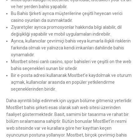
ve her yerden bahis yapabilir.
Bu Bahis Şirketi ayrıca müşterilerine çeşitli heyecan verici
casino oyunları da sunmaktadır.
Ziyaretçiler ayrıca promosyonlar hakkında bilgi alabilir, dil
değişikliği yapabilir ve mobil uygulamaları indirebilir.
Ayrıca, kullanıcılar çevrimiçi bahis veya kumarla ilişkili risklerin
farkında olmalı ve yalnızca kendi imkanları dahilinde bahis
oynamalıdır.
Mostbet sitesi canlı casino, spor bahisleri ve çeşitli on the web
bahis seçenekleri sunan bir sitedir.
Bir e-posta adresi kullanarak Mostbet’e kaydolmak ve oturum
açmak, kullanıcılar arasında en popüler yetkilendirme
seçeneklerinden biridir.
Daha ayrıntılı bilgi edinmek için uygun bölüme gitmeniz yeterlidir.
MostBet bahis şirketi esas olarak sah web sitesi üzerinden
faaliyet göstermektedir. Basit, samimi bir tasarıma ve rahat bir
bölüm sıralamasına sahiptir. Bütün bonuslar MostBet’in resmi
web sitesinde var ve kurallara göre her kayıttan keçen
oyuncunun postuna yollanıyor. Mostbet, birçok çevrimiçi bahis