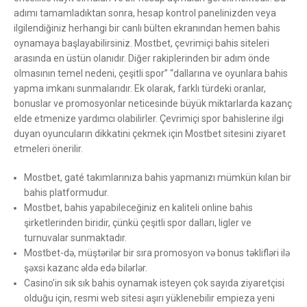
adımı tamamladıktan sonra, hesap kontrol panelinizden veya
ilgilendiğiniz herhangi bir canlı bülten ekranından hemen bahis
oynamaya başlayabilirsiniz. Mostbet, çevrimiçi bahis siteleri
arasında en üstün olanıdır. Diğer rakiplerinden bir adım önde
olmasının temel nedeni, çeşitli spor” “dallarına ve oyunlara bahis
yapma imkanı sunmalarıdır. Ek olarak, farklı türdeki oranlar,
bonuslar ve promosyonlar neticesinde büyük miktarlarda kazanç
elde etmenize yardımcı olabilirler. Çevrimiçi spor bahislerine ilgi
duyan oyuncuların dikkatini çekmek için Mostbet sitesini ziyaret
etmeleri önerilir.
Mostbet, gaté takımlarınıza bahis yapmanızı mümkün kılan bir
bahis platformudur.
Mostbet, bahis yapabileceğiniz en kaliteli online bahis
şirketlerinden biridir, çünkü çeşitli spor dalları, ligler ve
turnuvalar sunmaktadır.
Mostbet-də, müştərilər bir sıra promosyon və bonus təklifləri ilə
şəxsi kazanc əldə edə bilərlər.
Casino’in sık sık bahis oynamak isteyen çok sayıda ziyaretçisi
olduğu için, resmi web sitesi aşırı yüklenebilir empieza yeni