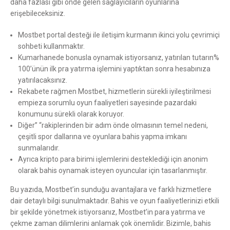
daha fazlası gibi önde gelen sağlayıcıların oyunlarına
erişebileceksiniz.
Mostbet portal desteği ile iletişim kurmanın ikinci yolu çevrimiçi
sohbeti kullanmaktır.
Kumarhanede bonusla oynamak istiyorsanız, yatırılan tutarın%
100’ünün ilk pra yatırma işlemini yaptıktan sonra hesabınıza
yatırılacaksınız.
Rekabete rağmen Mostbet, hizmetlerin sürekli iyileştirilmesi
empieza sorumlu oyun faaliyetleri sayesinde pazardaki
konumunu sürekli olarak koruyor.
Diğer” “rakiplerinden bir adım önde olmasının temel nedeni,
çeşitli spor dallarına ve oyunlara bahis yapma imkanı
sunmalarıdır.
Ayrıca kripto para birimi işlemlerini desteklediği için anonim
olarak bahis oynamak isteyen oyuncular için tasarlanmıştır.
Bu yazıda, Mostbet’in sunduğu avantajlara ve farklı hizmetlere
dair detaylı bilgi sunulmaktadır. Bahis ve oyun faaliyetlerinizi etkili
bir şekilde yönetmek istiyorsanız, Mostbet’in para yatırma ve
çekme zaman dilimlerini anlamak çok önemlidir. Bizimle, bahis