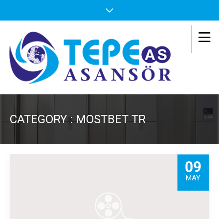
CATEGORY : MOSTBET TR
09
MAY