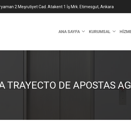
ryaman 2 Meşrutiyet Cad. Atakent 1 İş Mrk. Etimesgut, Ankara
ANA SAYFA
KURUMSAL
HIZM
UA TRAYECTO DE APOSTAS AG