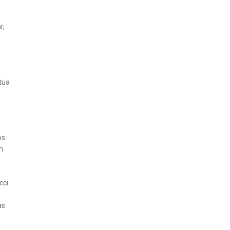
r,
tua
os
m
cci
as