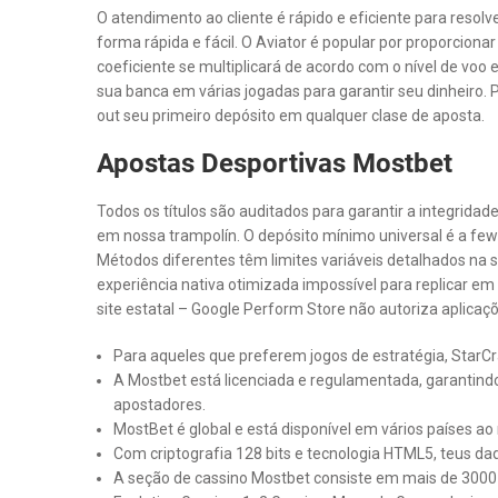
O atendimento ao cliente é rápido e eficiente para resol
forma rápida e fácil. O Aviator é popular por proporcio
coeficiente se multiplicará de acordo com o nível de voo e
sua banca em várias jogadas para garantir seu dinheiro. Pa
out seu primeiro depósito em qualquer clase de aposta.
Apostas Desportivas Mostbet
Todos os títulos são auditados para garantir a integridad
em nossa trampolín. O depósito mínimo universal é a few 
Métodos diferentes têm limites variáveis detalhados na
experiência nativa otimizada impossível para replicar 
site estatal – Google Perform Store não autoriza aplicaçõ
Para aqueles que preferem jogos de estratégia, StarCr
A Mostbet está licenciada e regulamentada, garantin
apostadores.
MostBet é global e está disponível em vários países a
Com criptografia 128 bits e tecnologia HTML5, teus da
A seção de cassino Mostbet consiste em mais de 3000 