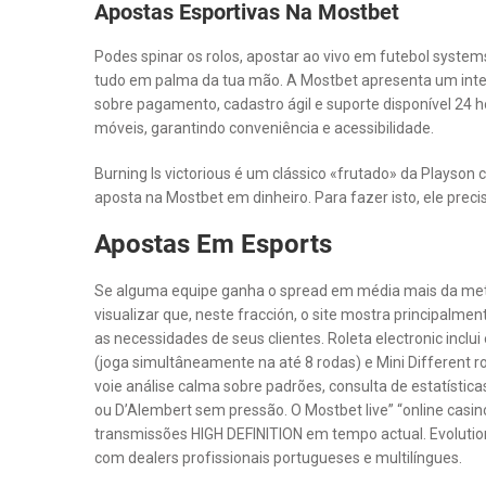
Apostas Esportivas Na Mostbet
Podes spinar os rolos, apostar ao vivo em futebol systems
tudo em palma da tua mão. A Mostbet apresenta um inter
sobre pagamento, cadastro ágil e suporte disponível 24 
móveis, garantindo conveniência e acessibilidade.
Burning Is victorious é um clássico «frutado» da Plays
aposta na Mostbet em dinheiro. Para fazer isto, ele prec
Apostas Em Esports
Se alguma equipe ganha o spread em média mais da met
visualizar que, neste fracción, o site mostra principal
as necessidades de seus clientes. Roleta electronic inclu
(joga simultâneamente na até 8 rodas) e Mini Different 
voie análise calma sobre padrões, consulta de estatístic
ou D’Alembert sem pressão. O Mostbet live” “online casin
transmissões HIGH DEFINITION em tempo actual. Evolutio
com dealers profissionais portugueses e multilíngues.