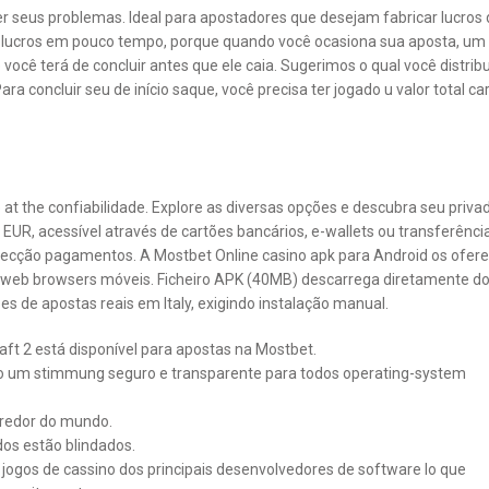
ver seus problemas. Ideal para apostadores que desejam fabricar lucros
nar lucros em pouco tempo, porque quando você ocasiona sua aposta, um
 você terá de concluir antes que ele caia. Sugerimos o qual você distrib
ra concluir seu de início saque, você precisa ter jogado u valor total ca
e at the confiabilidade. Explore as diversas opções e descubra seu priva
EUR, acessível através de cartões bancários, e-wallets ou transferência
 secção pagamentos. A Mostbet Online casino apk para Android os ofer
em web browsers móveis. Ficheiro APK (40MB) descarrega diretamente d
es de apostas reais em Italy, exigindo instalação manual.
aft 2 está disponível para apostas na Mostbet.
do um stimmung seguro e transparente para todos operating-system
o redor do mundo.
dos estão blindados.
jogos de cassino dos principais desenvolvedores de software lo que