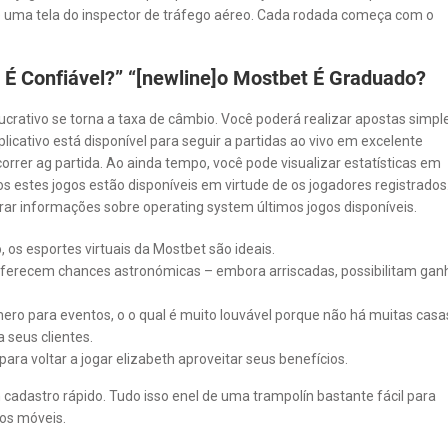
de uma tela do inspector de tráfego aéreo. Cada rodada começa com o
É Confiável?” “[newline]o Mostbet É Graduado?
lucrativo se torna a taxa de câmbio. Você poderá realizar apostas simpl
cativo está disponível para seguir a partidas ao vivo em excelente
rrer ag partida. Ao ainda tempo, você pode visualizar estatísticas em
os estes jogos estão disponíveis em virtude de os jogadores registrados
ar informações sobre operating system últimos jogos disponíveis.
os esportes virtuais da Mostbet são ideais.
ferecem chances astronómicas – embora arriscadas, possibilitam gan
ero para eventos, o o qual é muito louvável porque não há muitas casa
 seus clientes.
ara voltar a jogar elizabeth aproveitar seus benefícios.
 cadastro rápido. Tudo isso enel de uma trampolín bastante fácil para
vos móveis.