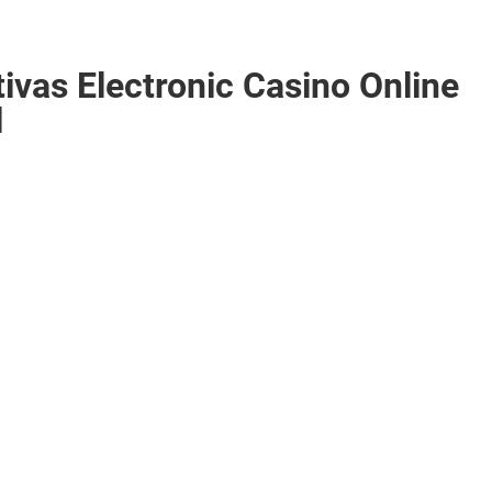
vas Electronic Casino Online
l