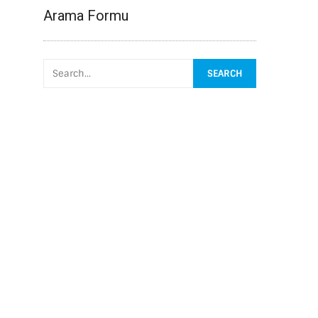
Arama Formu