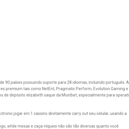
e 90 países possuindo suporte para 28 idiomas, incluindo português. A
edores premium tais como NetEnt, Pragmatic Perform, Evolution Gaming e
s de depósito elizabeth saque da Mostbet, especialmente para operat
ectronic jogar em 1 cassino diretamente carry out seu celular, usando a
o, while mesas e caça-níqueis não são tão diversas quanto você