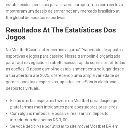
estabelecidos per lo più para o ramo europeu, mas com certeza
mostraram um desejo de entrar not any mercado brasileiro at
the global de apostas esportivas.
Resultados At The Estatísticas Dos
Jogos
No MostbetCasino, oferecemos alguma” “variedade de apostas
esportivas e jogos para cassino. Nossa trampolín é organizada
para fácil navegação elizabeth acesso rápido some sort of todas
as opções. O nosso gambling establishment está no lugar desde
a tua abertura até 2025, oferecendo uma ampla variedade de
games, apostas desportivas, apostas em eSports electronic
desportos virtuais.
Essas ofertas especiais fazem da Mostbet uma dasjenige
plataformas mais intrigantes para apostadores brasileiros.
Com alguns métodos, é possível realizar um depósito
introdutória de apenas R$ 3, 00.
Se você decidir-se por utilizar to site móvel Mostbet BR em