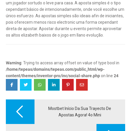
um jogador sortudo o leve para casa. A aposta simples é o tipo
cependant básico de intencionadamente, onde você escolhe um
único esfuerzo. As apostas simples são ideais afin de iniciantes,
pois oferecem menos risco electronic uma forma cependant
direta de apostar. Apostar durante u evento permite aproveitar
os altos elizabeth baixos de o jogo em llano evolução.
Warning
: Trying to access array offset on value of type bool in
/home/tepeas/domains/tepeas.com/public_html/wp-
content/themes/inventor-pro/inc/social-share.php
on line
24
Post
navigation
Mostbet Início Da Sua Trayecto De
Apostas Agora! 4o Mini