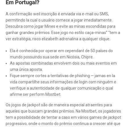
Em Portugal?
A confirmação weil inscrição é enviada via e-mail ou SMS,
permitindo la cual o usuário comece a jogar imediatamente.
Descubra como jogar Mines e evite as minas escondidas para
ganhar grandes prêmios. Esse jogo no estilo caça-minas” “tem a
ver estratégia, risco elizabeth adrenalina a qualquer clique.
Ela é conhecida por operar em cependant de 50 países do
mundo possuindo sua sede em Nicósia, Chipre.
As apostas combinadas envolvem dois ou mais eventos em
uma única aposta.
Fique sempre cortes a tentativas de phishing — jamas en la
vida compartilhe seus informações de login com ninguém e
verifique a autenticidade de qualquer comunicação o qual
afirme ser perform Mostbet.
Os jogos de jackpot são de maneira especial atraentes para
aqueles que buscam grandes prêmios. Na Mostbet, os jogadores
tem a possibilidade de tentar a caso em vários games de jackpot
progressivo, onde o monto do prêmio continua a crescer até que