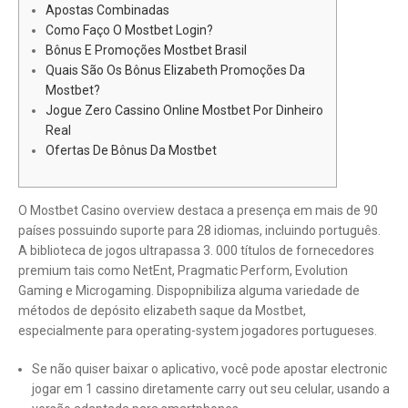
Apostas Combinadas
Como Faço O Mostbet Login?
Bônus E Promoções Mostbet Brasil
Quais São Os Bônus Elizabeth Promoções Da
Mostbet?
Jogue Zero Cassino Online Mostbet Por Dinheiro
Real
Ofertas De Bônus Da Mostbet
O Mostbet Casino overview destaca a presença em mais de 90
países possuindo suporte para 28 idiomas, incluindo português.
A biblioteca de jogos ultrapassa 3. 000 títulos de fornecedores
premium tais como NetEnt, Pragmatic Perform, Evolution
Gaming e Microgaming. Dispopnibiliza alguma variedade de
métodos de depósito elizabeth saque da Mostbet,
especialmente para operating-system jogadores portugueses.
Se não quiser baixar o aplicativo, você pode apostar electronic
jogar em 1 cassino diretamente carry out seu celular, usando a