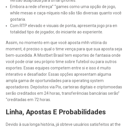
versão adaptada para smartphones.
Embora a rede ofereça” “games como uma opção de jogo,
while mesas e caça-níqueis não são tão diversas quanto você
gostaria.
Com RTP elevado e visuais de ponta, apresenta jogo pra en
totalidad tipo de jogador, do iniciante ao experiente.
Assim, no momento em que você aposta mhh vitória do
moment, é preciso o qual o time vença para que sua aposta seja
bem-sucedida. A Mostbet Brasil tem esportes de fantasia onde
você pode criar seu próprio time sobre futebol ou para outros
esportes. Essas equipes competem entre si e isso é muito
interativo e desafiador. Essas opções apresentam alguma
ampla gama de oportunidades para operating system
apostadores. Depósitos via Pix, carteiras digitais e criptomoedas
serão creditados em 24 horas, transferências bancárias serão”
“creditadas em 72 horas.
Linha, Apostas E Probabilidades
Devido à sua longa história, já obteve usuários satisfeitos at the