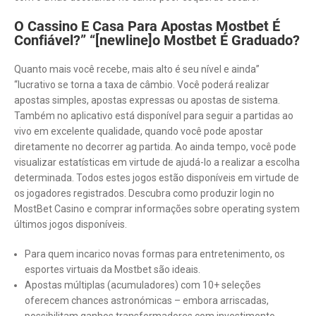
O Cassino E Casa Para Apostas Mostbet É
Confiável?” “[newline]o Mostbet É Graduado?
Quanto mais você recebe, mais alto é seu nível e ainda”
“lucrativo se torna a taxa de câmbio. Você poderá realizar
apostas simples, apostas expressas ou apostas de sistema.
Também no aplicativo está disponível para seguir a partidas ao
vivo em excelente qualidade, quando você pode apostar
diretamente no decorrer ag partida. Ao ainda tempo, você pode
visualizar estatísticas em virtude de ajudá-lo a realizar a escolha
determinada. Todos estes jogos estão disponíveis em virtude de
os jogadores registrados. Descubra como produzir login no
MostBet Casino e comprar informações sobre operating system
últimos jogos disponíveis.
Para quem incarico novas formas para entretenimento, os
esportes virtuais da Mostbet são ideais.
Apostas múltiplas (acumuladores) com 10+ seleções
oferecem chances astronómicas – embora arriscadas,
possibilitam ganhos transformadores com investimento