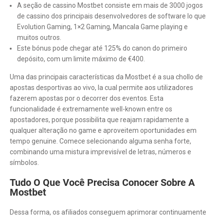
A seção de cassino Mostbet consiste em mais de 3000 jogos
de cassino dos principais desenvolvedores de software lo que
Evolution Gaming, 1×2 Gaming, Mancala Game playing e
muitos outros.
Este bónus pode chegar até 125% do canon do primeiro
depósito, com um limite máximo de €400.
Uma das principais características da Mostbet é a sua chollo de
apostas desportivas ao vivo, la cual permite aos utilizadores
fazerem apostas por o decorrer dos eventos. Esta
funcionalidade é extremamente well-known entre os
apostadores, porque possibilita que reajam rapidamente a
qualquer alteração no game e aproveitem oportunidades em
tempo genuine. Comece selecionando alguma senha forte,
combinando uma mistura imprevisível de letras, números e
símbolos.
Tudo O Que Você Precisa Conocer Sobre A
Mostbet
Dessa forma, os afiliados conseguem aprimorar continuamente