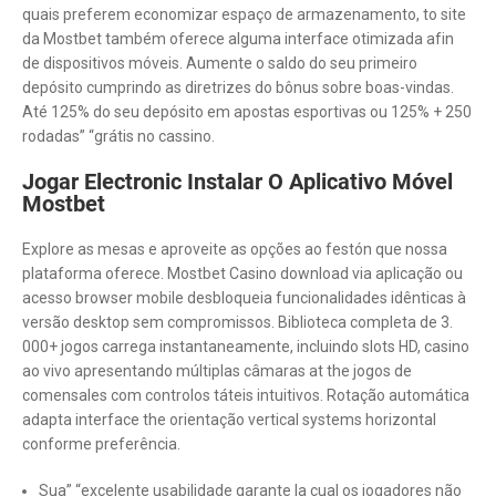
quais preferem economizar espaço de armazenamento, to site
da Mostbet também oferece alguma interface otimizada afin
de dispositivos móveis. Aumente o saldo do seu primeiro
depósito cumprindo as diretrizes do bônus sobre boas-vindas.
Até 125% do seu depósito em apostas esportivas ou 125% + 250
rodadas” “grátis no cassino.
Jogar Electronic Instalar O Aplicativo Móvel
Mostbet
Explore as mesas e aproveite as opções ao festón que nossa
plataforma oferece. Mostbet Casino download via aplicação ou
acesso browser mobile desbloqueia funcionalidades idênticas à
versão desktop sem compromissos. Biblioteca completa de 3.
000+ jogos carrega instantaneamente, incluindo slots HD, casino
ao vivo apresentando múltiplas câmaras at the jogos de
comensales com controlos táteis intuitivos. Rotação automática
adapta interface the orientação vertical systems horizontal
conforme preferência.
Sua” “excelente usabilidade garante la cual os jogadores não