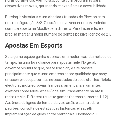
horas durante dia. Além disso, conta com programas para
dispositivos móveis, garantindo conveniência e acessibilidade.
Burning Is victorious é um clássico «frutado» da Playson com
uma configuração 3×3. O usuário deve vencer um revendedor
com tua aposta na Mostbet em dinheiro. Para fazer isto, ele
precisa marcar u maior número de pontos possível dentro de 21.
Apostas Em Esports
Se alguma equipe ganha o spread em média mais da metade do
tempo, há uma boa chance para apostar nele. No geral,
devemos visualizar que, neste fracción, o site mostra
principalmente que é uma empresa sobre qualidade que sony
ericsson preocupa com as necessidades de seus clientes. Roleta
electronic inclui europeia, francesa, americana e variantes
exóticas como Multi-Wheel (joga simultâneamente na até 8
rodas) e Mini Different roulette games (apenas números 1-12).
Ausência de lignes de tempo da voie análise calma sobre
padrões, consulta de estatísticas históricas elizabeth
implementação de guias como Martingale, Fibonacci ou