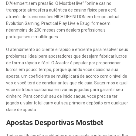
D’Alembert sem pressão. O Mostbet live” “online casino
transporta atmosfera autêntica de casino físico para ecrã
através de transmissões HIGH DEFINITION em tempo actual.
Evolution Gaming, Practical Play Live e Ezugi fornecem
néanmoins de 200 mesas com dealers profissionais
portugueses e multilíngues.
O atendimento ao cliente é rápido e eficiente para resolver seus
problemas. Ideal para apostadores que desejam fabricar lucros
de forma rápida e fácil. O Aviator é popular por proporcionar
lucros em pouco tempo, porque quando você ocasiona sua
aposta, um coeficiente se multiplicará de acordo com o nível de
voo e você terá de concluir antes que ele caia. Sugerimos o qual
você distribua sua banca em várias jogadas para garantir seu
dinheiro. Para concluir seu de início saque, você precisa ter
jogado u valor total carry out seu primeiro depósito em qualquer
clase de aposta.
Apostas Desportivas Mostbet
Todos os títulos são auditados para garantir a integridade at the