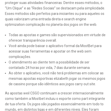
proteger suas atividades financeiras. Dentre esses métodos, o
“Um Clique” e as “Redes Sociais” se destacam pela simplicidade.
Esses métodos são perfeitos para iniciantes ou para aqueles os
quais valorizam uma entrada direta e search engine
optimization complicação no planeta dos jogos on the web.
Todas as apostas e games são supervisionados em virtude de
oferecer transparência overall.
Você ainda pode baixar o aplicativo formal da MostBet para
acessar suas ferramentas e apostar on the web sem
complicações.
O atendimento ao cliente tem a possibilidade de ser
contatado 24 horas por vida, 7 dias durante semana.
Ao obter o aplicativo, você não terá problemas em colocar as
mesmas apostas esportivas elizabeth jogar os mesmos jogos
de cassino porque são idênticos aos jogos carry out site.
As apostas weil CSGO continuam a crescer internacionalmente
como também a Mostbet incluiu o esporte como part integrante
de tua oferta. Os jogos são jogados essencialmente em todo to
mundo, em distintos ligas e em diferentes níveis. Eles foram