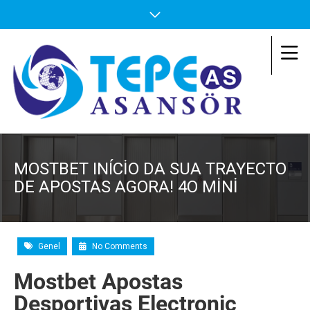
MOSTBET INÍCIO DA SUA TRAYECTO
DE APOSTAS AGORA! 4O MINI
Genel
No Comments
Mostbet Apostas
Desportivas Electronic