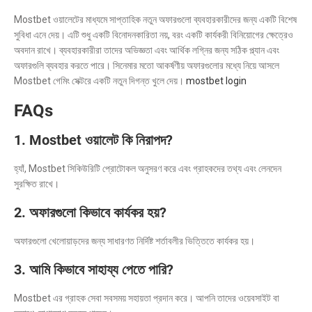
Mostbet ওয়ালেটের মাধ্যমে সাপ্তাহিক নতুন অফারগুলো ব্যবহারকারীদের জন্য একটি বিশেষ
সুবিধা এনে দেয়। এটি শুধু একটি বিনোদনকারিতা নয়, বরং একটি কার্যকরী বিনিয়োগের ক্ষেত্রেও
অবদান রাখে। ব্যবহারকারীরা তাদের অভিজ্ঞতা এবং আর্থিক লগ্নির জন্য সঠিক প্ল্যান এবং
অফারগুলি ব্যবহার করতে পারে। সিনেমার মতো আকর্ষণীয় অফারগুলোর মধ্যে নিয়ে আসলে
Mostbet গেমিং সেক্টরে একটি নতুন দিগন্ত খুলে দেয়।
mostbet login
FAQs
1. Mostbet ওয়ালেট কি নিরাপদ?
হ্যাঁ, Mostbet সিকিউরিটি প্রোটোকল অনুসরণ করে এবং গ্রাহকদের তথ্য এবং লেনদেন
সুরক্ষিত রাখে।
2. অফারগুলো কিভাবে কার্যকর হয়?
অফারগুলো খেলোয়াড়দের জন্য সাধারণত নির্দিষ্ট শর্তাবলীর ভিত্তিতে কার্যকর হয়।
3. আমি কিভাবে সাহায্য পেতে পারি?
Mostbet এর গ্রাহক সেবা সবসময় সহায়তা প্রদান করে। আপনি তাদের ওয়েবসাইট বা