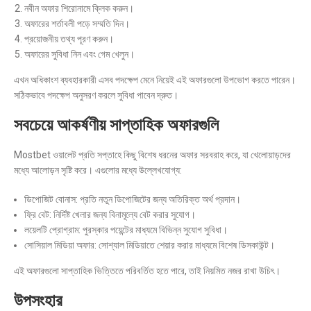
নবীন অফার শিরোনামে ক্লিক করুন।
অফারের শর্তাবলী পড়ে সম্মতি দিন।
প্রয়োজনীয় তথ্য পূরণ করুন।
অফারের সুবিধা নিন এবং গেম খেলুন।
এখন অধিকাংশ ব্যবহারকারী এসব পদক্ষেপ মেনে নিয়েই এই অফারগুলো উপভোগ করতে পারেন।
সঠিকভাবে পদক্ষেপ অনুসরণ করলে সুবিধা পাবেন দ্রুত।
সবচেয়ে আকর্ষণীয় সাপ্তাহিক অফারগুলি
Mostbet ওয়ালেট প্রতি সপ্তাহে কিছু বিশেষ ধরনের অফার সরবরাহ করে, যা খেলোয়াড়দের
মধ্যে আলোড়ন সৃষ্টি করে। এগুলোর মধ্যে উল্লেখযোগ্য:
ডিপোজিট বোনাস: প্রতি নতুন ডিপোজিটের জন্য অতিরিক্ত অর্থ প্রদান।
ফ্রি বেট: নির্দিষ্ট খেলার জন্য বিনামূল্যে বেট করার সুযোগ।
লয়েলটি প্রোগ্রাম: পুরস্কার পয়েন্টের মাধ্যমে বিভিন্ন সুযোগ সুবিধা।
সোসিয়াল মিডিয়া অফার: সোশ্যাল মিডিয়াতে শেয়ার করার মাধ্যমে বিশেষ ডিসকাউন্ট।
এই অফারগুলো সাপ্তাহিক ভিত্তিতে পরিবর্তিত হতে পারে, তাই নিয়মিত নজর রাখা উচিৎ।
উপসংহার