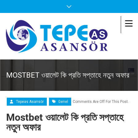
MOSTBET ওয়ালেট কি প্রতি সপ্তাহে নতুন অফার
Tepeas Asansör
Genel
Comments Are Off For This Post.
Mostbet ওয়ালেট কি প্রতি সপ্তাহে
নতুন অফার