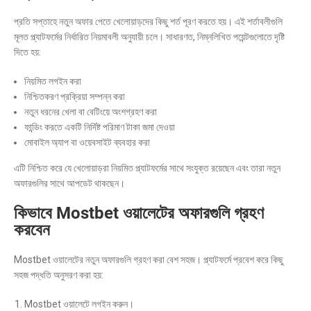
প্রতি সপ্তাহে নতুন অফার পেতে খেলোয়াড়দের কিছু শর্ত পূরণ করতে হয়। এই শর্তাবলীগুলি
মূলত প্ল্যাটফর্মের নির্ধারিত নিয়মাবলী অনুযায়ী চলে। সাধারণত, নিম্নলিখিত পয়েন্টগুলোতে দৃষ্টি
দিতে হয়:
নিয়মিত লগইন করা
নিশ্চিতকরণ প্রক্রিয়া সম্পন্ন করা
নতুন ধরনের খেলা বা বেটিংয়ে অংশগ্রহণ করা
ফান্ডিং করতে একটি নির্দিষ্ট পরিমাণ টাকা জমা দেওয়া
মোবাইল অ্যাপ বা ওয়েবসাইট ব্যবহার করা
এটি নিশ্চিত করে যে খেলোয়াড়রা নিয়মিত প্ল্যাটফর্মের সাথে সংযুক্ত রয়েছেন এবং তারা নতুন
অফারগুলির সাথে আপডেট থাকছেন।
কিভাবে Mostbet ওয়ালেটের অফারগুলি গ্রহণ
করবেন
Mostbet ওয়ালেটের নতুন অফারগুলি গ্রহণ করা বেশ সহজ। প্ল্যাটফর্মে প্রবেশ করে কিছু
সহজ পদ্ধতি অনুসরণ করা হয়:
Mostbet ওয়ালেটে লগইন করুন।